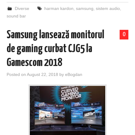
Diverse
harman kardon
,
samsung
,
sistem audio
,
sound bar
Samsung lansează monitorul
0
de gaming curbat CJG5 la
Gamescom 2018
Posted on
August 22, 2018
by
eBogdan