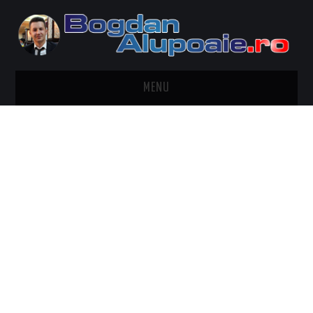
MENU
HOME
CONTACT
DESPRE BOGDAN ALUPOAIE
AUTOMOBILE
DRESS TO IMPRESS
TRAVEL