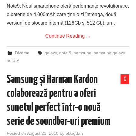
Note9. Noul smartphone oferă performanțe revoluționare,
o baterie de 4.000mAh care ține o zi întreagă, două
versiuni de stocare internă (128Gb și 512 Gb), un…
Continue Reading
→
Diverse
galaxy
,
note 9
,
samsung
,
samsung galaxy
note 9
Samsung și Harman Kardon
0
colaborează pentru a oferi
sunetul perfect într-o nouă
serie de soundbar-uri premium
Posted on
August 23, 2018
by
eBogdan