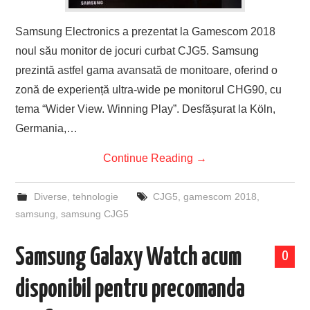
Samsung Electronics a prezentat la Gamescom 2018
noul său monitor de jocuri curbat CJG5. Samsung
prezintă astfel gama avansată de monitoare, oferind o
zonă de experiență ultra-wide pe monitorul CHG90, cu
tema “Wider View. Winning Play”. Desfășurat la Köln,
Germania,…
Continue Reading
→
Diverse
,
tehnologie
CJG5
,
gamescom 2018
,
samsung
,
samsung CJG5
Samsung Galaxy Watch acum
0
disponibil pentru precomanda