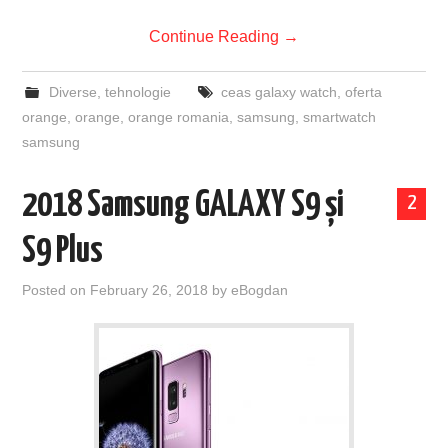
Continue Reading
→
Diverse
,
tehnologie
ceas galaxy watch
,
oferta
orange
,
orange
,
orange romania
,
samsung
,
smartwatch
samsung
2018 Samsung GALAXY S9 și
2
S9 Plus
Posted on
February 26, 2018
by
eBogdan