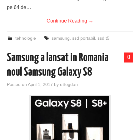
pe 64 de…
Continue Reading
→
tehnologie
samsung
,
ssd portabil
,
ssd t5
Samsung a lansat in Romania
0
noul Samsung Galaxy S8
Posted on
April 1, 2017
by
eBogdan