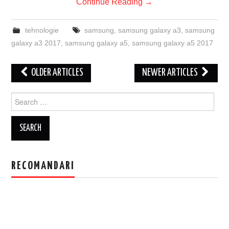
Continue Reading
→
tehnologie
samsung
,
samsung galaxy a3
,
samsung
galaxy a3 2017
,
samsung galaxy a5
,
samsung galaxy a5 2017
Post
OLDER ARTICLES
NEWER ARTICLES
navigation
Search
for:
RECOMANDARI