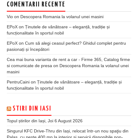
COMENTARII RECENTE
Vio
on
Descopera Romania la volanul unei masini
EPoX
on
Ținutele de vânătoare – eleganță, tradiție și
funcționalitate în sportul nobil
EPoX
on
Cum să alegi ceasul perfect? Ghidul complet pentru
pasionați și începători
Cea mai buna varianta de rent a car - Firme 365, Catalog firme
si comunicate de presa
on
Descopera Romania la volanul unei
masini
PentruCaini
on
Ținutele de vânătoare – eleganță, tradiție și
funcționalitate în sportul nobil
STIRI DIN IASI
Topul știrilor din Iași, Joi 6 August 2026
Singurul KFC Drive-Thru din Iași, relocat într-un nou spaţiu din
Palas, cu peste 400 mp la interior și servicii disponibile non-