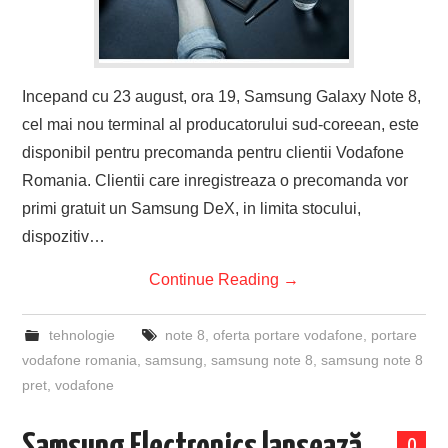
Incepand cu 23 august, ora 19, Samsung Galaxy Note 8,
cel mai nou terminal al producatorului sud-coreean, este
disponibil pentru precomanda pentru clientii Vodafone
Romania. Clientii care inregistreaza o precomanda vor
primi gratuit un Samsung DeX, in limita stocului,
dispozitiv…
Continue Reading
→
tehnologie
note 8
,
oferta portare vodafone
,
portare
vodafone romania
,
samsung
,
samsung note 8
,
samsung note 8
pret
,
vodafone
0