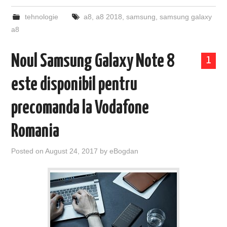
tehnologie
a8
,
a8 2018
,
samsung
,
samsung galaxy
a8
Noul Samsung Galaxy Note 8
1
este disponibil pentru
precomanda la Vodafone
Romania
Posted on
August 24, 2017
by
eBogdan