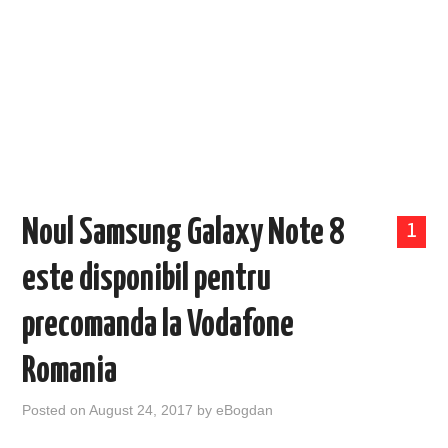
EVENIMENTE
TECH
BICICLETE
Noul Samsung Galaxy Note 8
1
este disponibil pentru
precomanda la Vodafone
Romania
Posted on
August 24, 2017
by
eBogdan