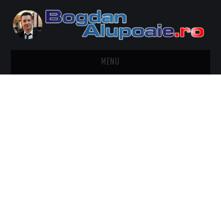
MENU
HOME
CONTACT
DESPRE BOGDAN ALUPOAIE
AUTOMOBILE
DRESS TO IMPRESS
TRAVEL