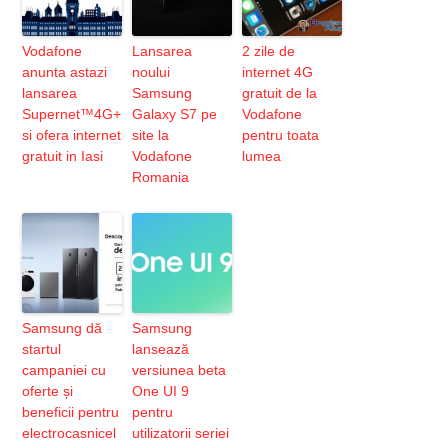
Vodafone
Lansarea
2 zile de
anunta astazi
noului
internet 4G
lansarea
Samsung
gratuit de la
Supernet™4G+
Galaxy S7 pe
Vodafone
si ofera internet
site la
pentru toata
gratuit in Iasi
Vodafone
lumea
Romania
Samsung dă
Samsung
startul
lansează
campaniei cu
versiunea beta
oferte și
One UI 9
beneficii pentru
pentru
electrocasnicel
utilizatorii seriei