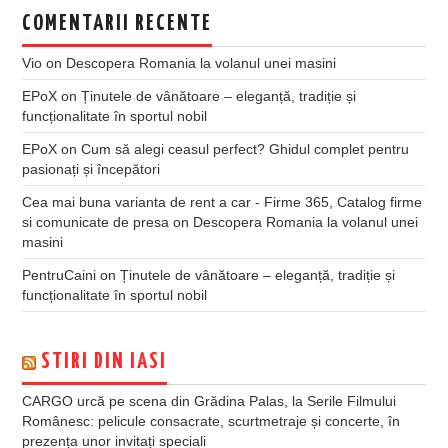
COMENTARII RECENTE
Vio
on
Descopera Romania la volanul unei masini
EPoX
on
Ținutele de vânătoare – eleganță, tradiție și
funcționalitate în sportul nobil
EPoX
on
Cum să alegi ceasul perfect? Ghidul complet pentru
pasionați și începători
Cea mai buna varianta de rent a car - Firme 365, Catalog firme
si comunicate de presa
on
Descopera Romania la volanul unei
masini
PentruCaini
on
Ținutele de vânătoare – eleganță, tradiție și
funcționalitate în sportul nobil
STIRI DIN IASI
CARGO urcă pe scena din Grădina Palas, la Serile Filmului
Românesc: pelicule consacrate, scurtmetraje și concerte, în
prezența unor invitați speciali