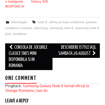
e inteligente
Galaxy S26
BESPOKE AI
tehnologie
note 8
,
oferta portare vodafone
,
portare
vodafone romania
,
samsung
,
samsung note 8
,
samsung note 8
pret
,
vodafone
Post
CONSOLA DE JOCURILE
DESCHIDERE ISTYLE IAȘI,
navigation
CLASICE SNES MINI
SAMBATA 26 AUGUST
DISPONIBILA SI IN
ROMANIA
ONE COMMENT
Pingback:
Samsung Galaxy Note 8 lansat oficial la
Orange Romania | Iasi 4u
LEAVE A REPLY