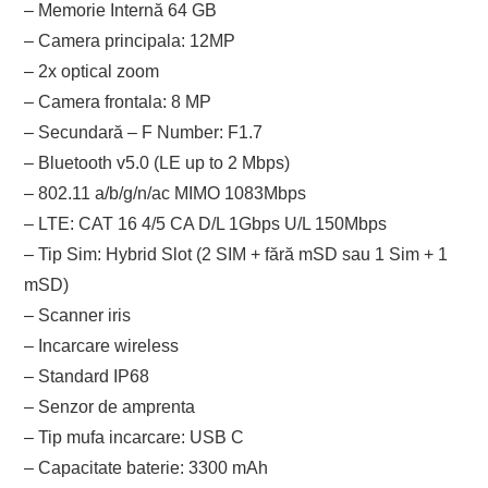
– Memorie Internă 64 GB
– Camera principala: 12MP
– 2x optical zoom
– Camera frontala: 8 MP
– Secundară – F Number: F1.7
– Bluetooth v5.0 (LE up to 2 Mbps)
– 802.11 a/b/g/n/ac MIMO 1083Mbps
– LTE: CAT 16 4/5 CA D/L 1Gbps U/L 150Mbps
– Tip Sim: Hybrid Slot (2 SIM + fără mSD sau 1 Sim + 1
mSD)
– Scanner iris
– Incarcare wireless
– Standard IP68
– Senzor de amprenta
– Tip mufa incarcare: USB C
– Capacitate baterie: 3300 mAh