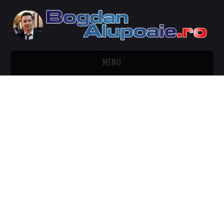
MENU
HOME
CONTACT
DESPRE BOGDAN ALUPOAIE
AUTOMOBILE
DRESS TO IMPRESS
TRAVEL