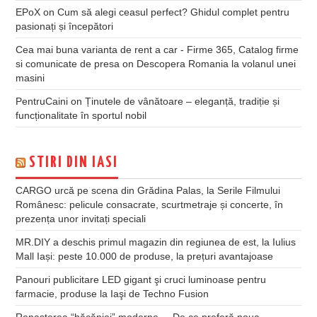
EPoX
on
Cum să alegi ceasul perfect? Ghidul complet pentru
pasionați și începători
Cea mai buna varianta de rent a car - Firme 365, Catalog firme
si comunicate de presa
on
Descopera Romania la volanul unei
masini
PentruCaini
on
Ținutele de vânătoare – eleganță, tradiție și
funcționalitate în sportul nobil
STIRI DIN IASI
CARGO urcă pe scena din Grădina Palas, la Serile Filmului
Românesc: pelicule consacrate, scurtmetraje și concerte, în
prezența unor invitați speciali
MR.DIY a deschis primul magazin din regiunea de est, la Iulius
Mall Iași: peste 10.000 de produse, la prețuri avantajoase
Panouri publicitare LED gigant şi cruci luminoase pentru
farmacie, produse la Iaşi de Techno Fusion
Renașterea “băcăniei” moderne – De ce preferă noua