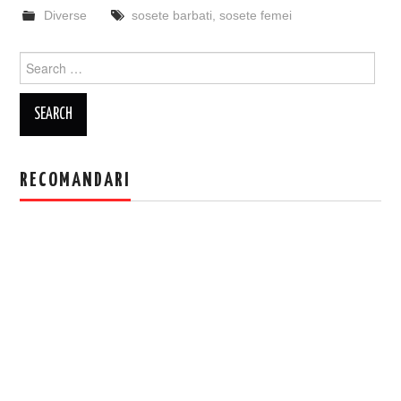
Diverse
sosete barbati
,
sosete femei
Search
for:
RECOMANDARI