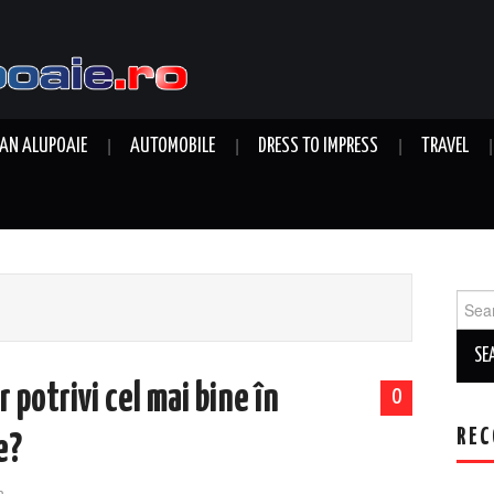
AN ALUPOAIE
AUTOMOBILE
DRESS TO IMPRESS
TRAVEL
Sear
for:
r potrivi cel mai bine în
0
REC
e?
n