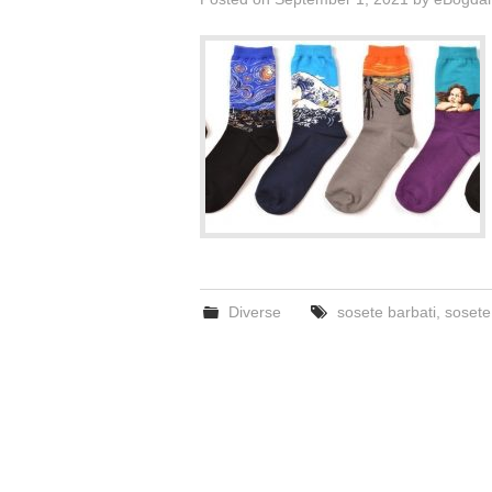
Diverse
sosete barbati
,
sosete