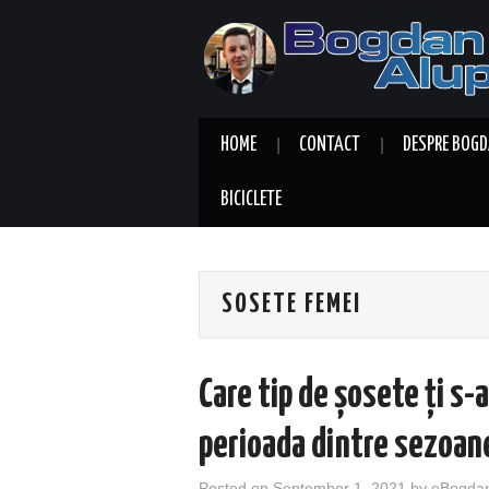
HOME
CONTACT
DESPRE BOGD
BICICLETE
SOSETE FEMEI
Care tip de șosete ți s-a
perioada dintre sezoan
Posted on
September 1, 2021
by
eBogda