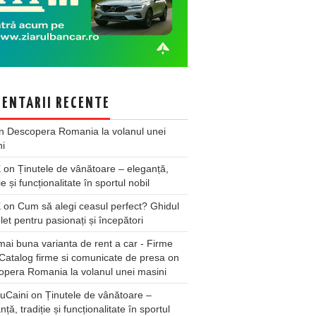
ENTARII RECENTE
n
Descopera Romania la volanul unei
ni
X
on
Ținutele de vânătoare – eleganță,
ie și funcționalitate în sportul nobil
X
on
Cum să alegi ceasul perfect? Ghidul
et pentru pasionați și începători
ai buna varianta de rent a car - Firme
Catalog firme si comunicate de presa
on
pera Romania la volanul unei masini
uCaini
on
Ținutele de vânătoare –
nță, tradiție și funcționalitate în sportul