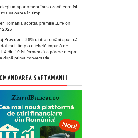
legi un apartament într-o zonă care își
stra valoarea în timp
er Romania acorda premiile „Life on
” 2026
j Provident: 36% dintre români spun că
rtat mult timp o etichetă impusă de
lți. 4 din 10 își formează o părere despre
a după prima conversație
OMANDAREA SAPTAMANII