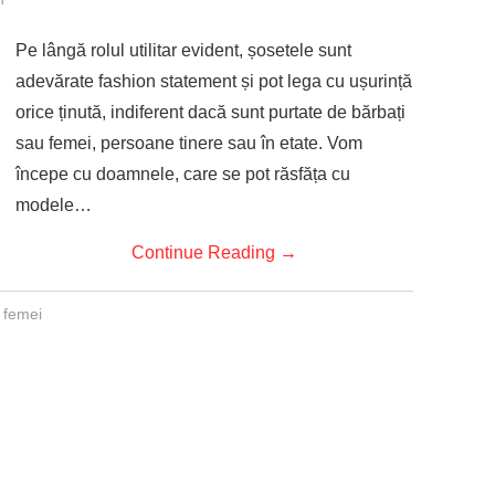
Pe lângă rolul utilitar evident, șosetele sunt
adevărate fashion statement și pot lega cu ușurință
orice ținută, indiferent dacă sunt purtate de bărbați
sau femei, persoane tinere sau în etate. Vom
începe cu doamnele, care se pot răsfăța cu
modele…
Continue Reading
→
 femei