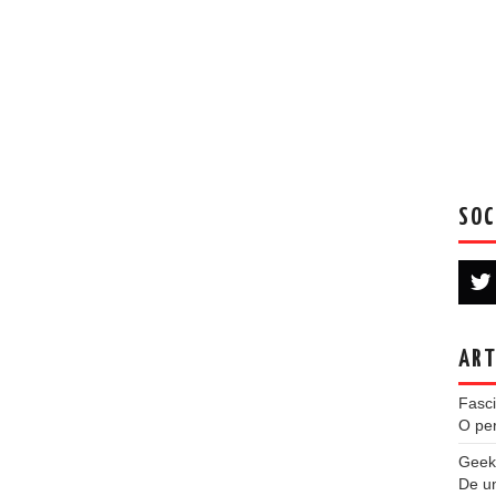
SOC
ART
Fasci
O per
Geek
De u