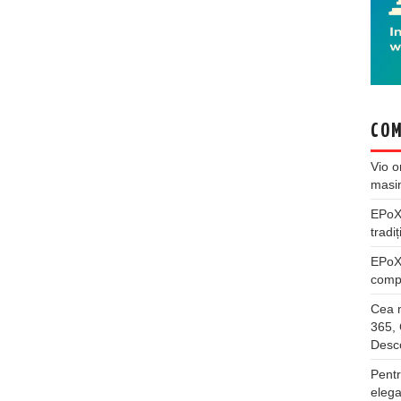
COM
Vio
o
masi
EPo
tradiț
EPo
compl
Cea m
365, 
Desco
Pentr
elega