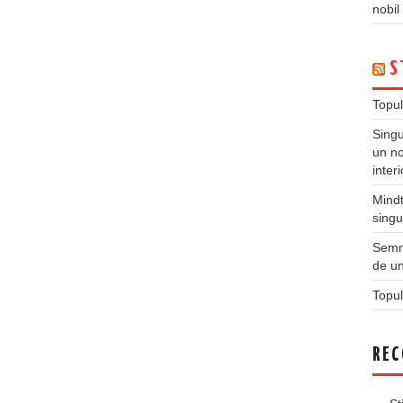
nobil
S
Topul
Singu
un no
inter
Mindt
singu
Semne
de un
Topul
REC