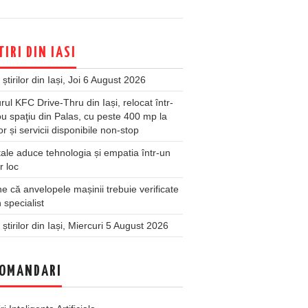
TIRI DIN IASI
 știrilor din Iași, Joi 6 August 2026
rul KFC Drive-Thru din Iași, relocat într-
u spaţiu din Palas, cu peste 400 mp la
ior și servicii disponibile non-stop
ale aduce tehnologia și empatia într-un
r loc
 că anvelopele mașinii trebuie verificate
 specialist
 știrilor din Iași, Miercuri 5 August 2026
OMANDARI