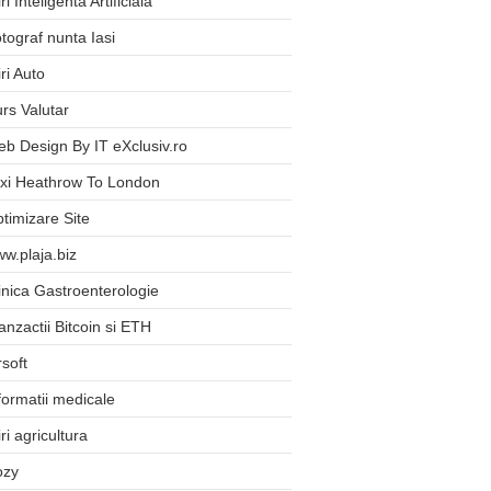
iri Inteligenta Artificiala
tograf nunta Iasi
iri Auto
rs Valutar
b Design By IT eXclusiv.ro
xi Heathrow To London
timizare Site
w.plaja.biz
inica Gastroenterologie
anzactii Bitcoin si ETH
rsoft
formatii medicale
iri agricultura
ozy