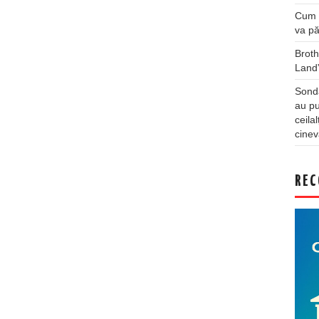
Cum a
va pă
Broth
Land
Sonda
au pu
ceila
cinev
REC