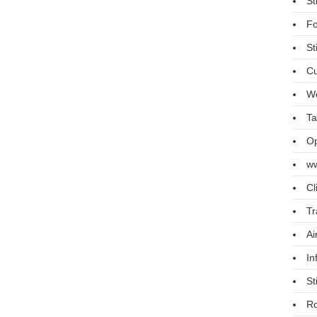
St
Fo
St
Cu
We
Ta
Op
ww
Cl
Tr
Ai
In
St
R