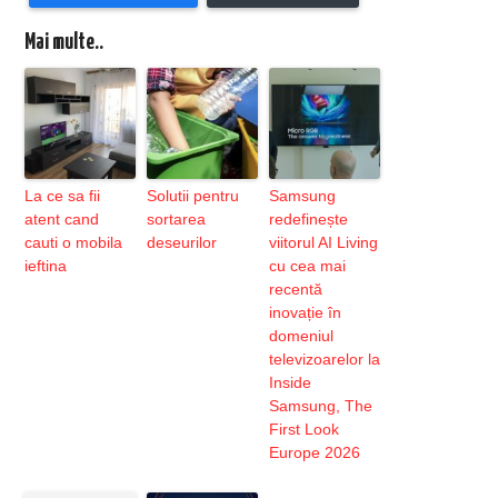
Mai multe..
La ce sa fii
Solutii pentru
Samsung
atent cand
sortarea
redefinește
cauti o mobila
deseurilor
viitorul AI Living
ieftina
cu cea mai
recentă
inovație în
domeniul
televizoarelor la
Inside
Samsung, The
First Look
Europe 2026