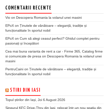
COMENTARII RECENTE
Vio
on
Descopera Romania la volanul unei masini
EPoX
on
Ținutele de vânătoare – eleganță, tradiție și
funcționalitate în sportul nobil
EPoX
on
Cum să alegi ceasul perfect? Ghidul complet pentru
pasionați și începători
Cea mai buna varianta de rent a car - Firme 365, Catalog firme
si comunicate de presa
on
Descopera Romania la volanul unei
masini
PentruCaini
on
Ținutele de vânătoare – eleganță, tradiție și
funcționalitate în sportul nobil
STIRI DIN IASI
Topul știrilor din Iași, Joi 6 August 2026
Singurul KFC Drive-Thru din Iași, relocat într-un nou spaţiu din