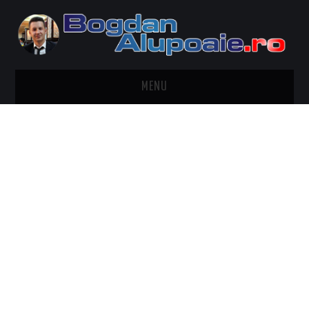
MENU
HOME
CONTACT
DESPRE BOGDAN ALUPOAIE
AUTOMOBILE
DRESS TO IMPRESS
TRAVEL