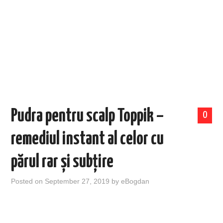
EVENIMENTE
TECH
BICICLETE
Pudra pentru scalp Toppik –
0
remediul instant al celor cu
părul rar și subțire
Posted on
September 27, 2019
by
eBogdan