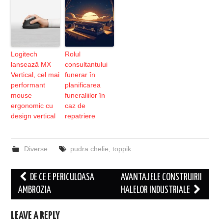
Logitech
Rolul
lansează MX
consultantului
Vertical, cel mai
funerar în
performant
planificarea
mouse
funeraliilor în
ergonomic cu
caz de
design vertical
repatriere
Diverse
pudra chelie
,
toppik
Post
DE CE E PERICULOASA
AVANTAJELE CONSTRUIRII
navigation
AMBROZIA
HALELOR INDUSTRIALE
LEAVE A REPLY