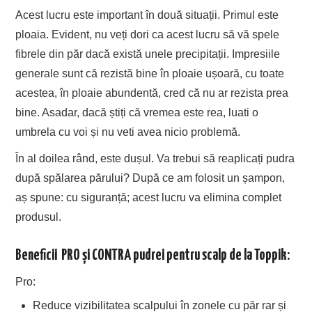
Acest lucru este important în două situații. Primul este
ploaia. Evident, nu veți dori ca acest lucru să vă spele
fibrele din păr dacă există unele precipitații. Impresiile
generale sunt că rezistă bine în ploaie ușoară, cu toate
acestea, în ploaie abundentă, cred că nu ar rezista prea
bine. Asadar, dacă știți că vremea este rea, luati o
umbrela cu voi și nu veti avea nicio problemă.
În al doilea rând, este dușul. Va trebui să reaplicați pudra
după spălarea părului? După ce am folosit un șampon,
aș spune: cu siguranță; acest lucru va elimina complet
produsul.
Beneficii PRO și CONTRA pudrei pentru scalp de la Toppik:
Pro:
Reduce vizibilitatea scalpului în zonele cu păr rar și