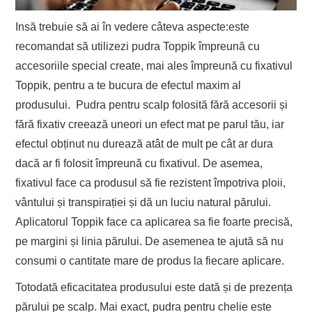
Insă trebuie să ai în vedere câteva aspecte:este
recomandat să utilizezi pudra Toppik împreună cu
accesoriile special create, mai ales împreună cu fixativul
Toppik, pentru a te bucura de efectul maxim al
produsului. Pudra pentru scalp folosită fără accesorii și
fără fixativ creează uneori un efect mat pe parul tău, iar
efectul obținut nu durează atât de mult pe cât ar dura
dacă ar fi folosit împreună cu fixativul. De asemea,
fixativul face ca produsul să fie rezistent împotriva ploii,
vântului și transpirației și dă un luciu natural părului.
Aplicatorul Toppik face ca aplicarea sa fie foarte precisă,
pe margini și linia părului. De asemenea te ajută să nu
consumi o cantitate mare de produs la fiecare aplicare.
Totodată eficacitatea produsului este dată și de prezența
părului pe scalp. Mai exact, pudra pentru chelie este