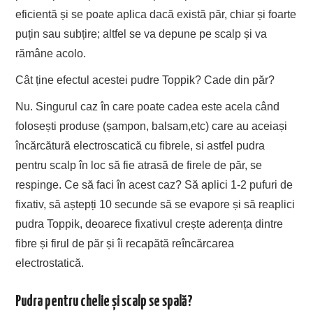
eficientă și se poate aplica dacă există păr, chiar și foarte
puțin sau subțire; altfel se va depune pe scalp și va
rămâne acolo.
Cât ține efectul acestei pudre Toppik? Cade din păr?
Nu. Singurul caz în care poate cadea este acela când
folosești produse (șampon, balsam,etc) care au aceiași
încărcătură electroscatică cu fibrele, si astfel pudra
pentru scalp în loc să fie atrasă de firele de păr, se
respinge. Ce să faci în acest caz? Să aplici 1-2 pufuri de
fixativ, să aștepți 10 secunde să se evapore și să reaplici
pudra Toppik, deoarece fixativul crește aderența dintre
fibre și firul de păr și îi recapătă reîncărcarea
electrostatică.
Pudra pentru chelie și scalp se spală?