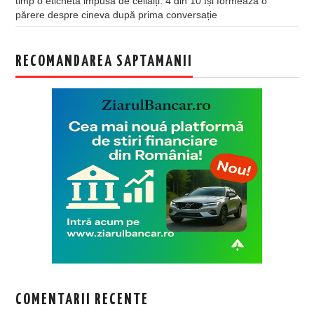
timp o etichetă impusă de ceilalți. 4 din 10 își formează o
părere despre cineva după prima conversație
RECOMANDAREA SAPTAMANII
COMENTARII RECENTE