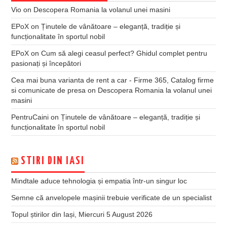
Vio
on
Descopera Romania la volanul unei masini
EPoX
on
Ținutele de vânătoare – eleganță, tradiție și
funcționalitate în sportul nobil
EPoX
on
Cum să alegi ceasul perfect? Ghidul complet pentru
pasionați și începători
Cea mai buna varianta de rent a car - Firme 365, Catalog firme
si comunicate de presa
on
Descopera Romania la volanul unei
masini
PentruCaini
on
Ținutele de vânătoare – eleganță, tradiție și
funcționalitate în sportul nobil
STIRI DIN IASI
Mindtale aduce tehnologia și empatia într-un singur loc
Semne că anvelopele mașinii trebuie verificate de un specialist
Topul știrilor din Iași, Miercuri 5 August 2026