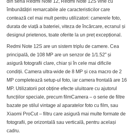
din seria Redmi Note 12, Redmi Note 12S vine cu
îmbunătățiri remarcabile ale caracteristicilor care
contează cel mai mult pentru utilizatori: camerele foto,
durata de viață a bateriei, viteza de încărcare, ecranul și
designul prietenos, toate oferite la un preț excepțional.
Redmi Note 12S are un sistem triplu de camere. Cea
principală, de 108 MP are un senzor de 1/1.52” și
asigură fotografii clare, chiar și în cele mai dificile
condiții. Camera ultra-wide de 8 MP și cea macro de 2
MP completează setup-ul foto, iar camera frontală are 16
MP. Utilizatorii pot obține efecte uluitoare cu ajutorul
funcțiilor speciale, precum filmCamera – o serie de filtre
bazate pe stilul vintage al aparatelor foto cu film, sau
Xiaomi ProCut – filtru care asigură mai multe formate de
fotografii, pe orizontală sau verticală, pentru același
cadru.