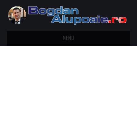
MENU
HOME
CONTACT
DESPRE BOGDAN ALUPOAIE
AUTOMOBILE
DRESS TO IMPRESS
TRAVEL