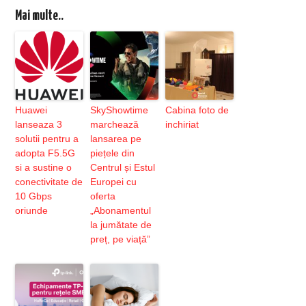
Mai multe..
Huawei
SkyShowtime
Cabina foto de
lanseaza 3
marchează
inchiriat
solutii pentru a
lansarea pe
adopta F5.5G
piețele din
si a sustine o
Centrul și Estul
conectivitate de
Europei cu
10 Gbps
oferta
oriunde
„Abonamentul
la jumătate de
preț, pe viață”