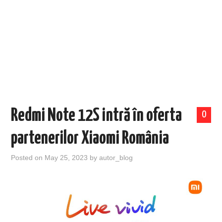
EVENIMENTE
TECH
BICICLETE
Redmi Note 12S intră în oferta
0
partenerilor Xiaomi România
Posted on
May 25, 2023
by
autor_blog