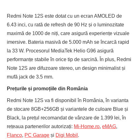
Redmi Note 12S este dotat cu un ecran AMOLED de
6.43 inci, cu rată de refresh de 90 Hz și o luminozitate
maximă de 1000 de niți, care asigură experiențe vizuale
imersive. Bateria masivă de 5.000 mAh se încarcă rapid
la 33 W. Procesorul MediaTek Helio G96 asigură
performanțe stabile în orice tip de sarcină. În plus, Redmi
Note 12S are difuzoare stereo, un design minimalist și
mufă jack de 3.5 mm.
Prețurile și promoțiile din România
Redmi Note 12S va fi disponibil în România, în varianta
de stocare 8GB+256GB și variantele de culoare Blue și
Black, la prețul recomandat de vânzare de 1.399 lei, în
rețeaua partenerilor autorizați:
Mi-Home.ro
,
eMAG
,
Flanco
,
PC Garage
și
Digi Mobil
.