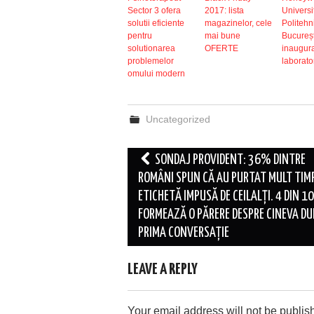
Sector 3 ofera
2017: lista
Universi
solutii eficiente
magazinelor, cele
Politehn
pentru
mai bune
Bucureșt
solutionarea
OFERTE
inaugura
problemelor
laborato
omului modern
Uncategorized
Post
SONDAJ PROVIDENT: 36% DINTRE
navigation
ROMÂNI SPUN CĂ AU PURTAT MULT TIM
ETICHETĂ IMPUSĂ DE CEILALȚI. 4 DIN 10 
FORMEAZĂ O PĂRERE DESPRE CINEVA D
PRIMA CONVERSAȚIE
LEAVE A REPLY
Your email address will not be publis