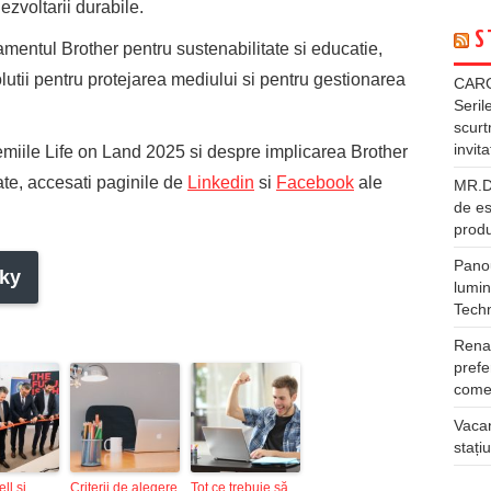
ezvoltarii durabile.
S
jamentul Brother pentru sustenabilitate si educatie,
solutii pentru protejarea mediului si pentru gestionarea
CARG
Seril
scurt
invita
emiile Life on Land 2025 si despre implicarea Brother
te, accesati paginile de
Linkedin
si
Facebook
ale
MR.DI
de es
produ
Panou
ky
lumin
Tech
Rena
prefe
comer
Vacan
stați
ll și
Criterii de alegere
Tot ce trebuie să