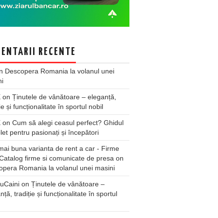
ENTARII RECENTE
n
Descopera Romania la volanul unei
ni
X
on
Ținutele de vânătoare – eleganță,
ie și funcționalitate în sportul nobil
X
on
Cum să alegi ceasul perfect? Ghidul
et pentru pasionați și începători
ai buna varianta de rent a car - Firme
Catalog firme si comunicate de presa
on
pera Romania la volanul unei masini
uCaini
on
Ținutele de vânătoare –
nță, tradiție și funcționalitate în sportul