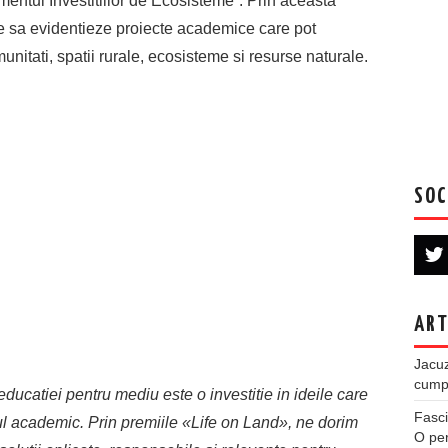
entul Investitiilor de Ecosisteme”. Prin aceasta
ne sa evidentieze proiecte academice care pot
munitati, spatii rurale, ecosisteme si resurse naturale.
SOC
ART
Jacuz
cumpe
ucatiei pentru mediu este o investitie in ideile care
Fasci
l academic. Prin premiile «Life on Land», ne dorim
O per