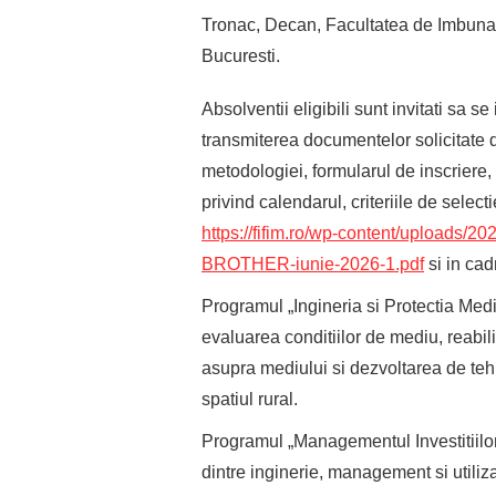
Tronac, Decan, Facultatea de Imbunat
Bucuresti.
Absolventii eligibili sunt invitati sa 
transmiterea documentelor solicitate d
metodologiei, formularul de inscriere, 
privind calendarul, criteriile de select
https://fifim.ro/wp-content/uploads/20
BROTHER-iunie-2026-1.pdf
si in cad
Programul „Ingineria si Protectia Mediu
evaluarea conditiilor de mediu, reabil
asupra mediului si dezvoltarea de tehn
spatiul rural.
Programul „Managementul Investitiilo
dintre inginerie, management si utiliz