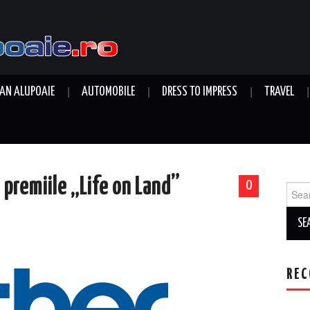
AN ALUPOAIE
AUTOMOBILE
DRESS TO IMPRESS
TRAVEL
premiile „Life on Land”
0
Sear
for:
REC