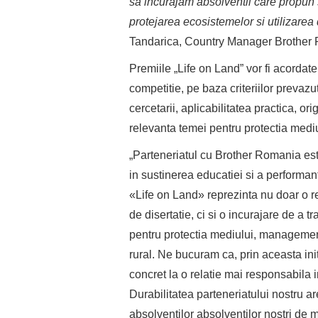
sa incurajam absolventii care propun s
protejarea ecosistemelor si utilizarea
Tandarica, Country Manager Brother
Premiile „Life on Land” vor fi acordate
competitie, pe baza criteriilor prevaz
cercetarii, aplicabilitatea practica, or
relevanta temei pentru protectia mediu
„Parteneriatul cu Brother Romania est
in sustinerea educatiei si a performan
«Life on Land» reprezinta nu doar o r
de disertatie, ci si o incurajare de a t
pentru protectia mediului, management
rural. Ne bucuram ca, prin aceasta init
concret la o relatie mai responsabila i
Durabilitatea parteneriatului nostru are
absolventilor absolventilor nostri de 