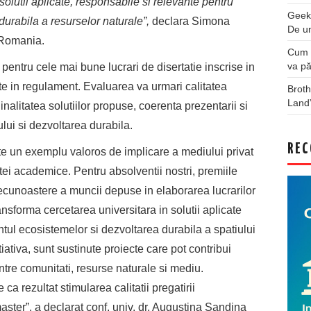
olutii aplicate, responsabile si relevante pentru
Geek
 durabila a resurselor naturale”,
declara Simona
De u
 Romania.
Cum a
va pă
 pentru cele mai bune lucrari de disertatie inscrise in
ute in regulament. Evaluarea va urmari calitatea
Broth
Land
iginalitatea solutiilor propuse, coerenta prezentarii si
lui si dezvoltarea durabila.
REC
e un exemplu valoros de implicare a mediului privat
tei academice. Pentru absolventii nostri, premiile
ecunoastere a muncii depuse in elaborarea lucrarilor
ransforma cercetarea universitara in solutii aplicate
ul ecosistemelor si dezvoltarea durabila a spatiului
iativa, sunt sustinute proiecte care pot contribui
ntre comunitati, resurse naturale si mediu.
 ca rezultat stimularea calitatii pregatirii
master”, a declarat conf. univ. dr. Augustina Sandina