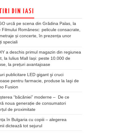
TIRI DIN IASI
O urcă pe scena din Grădina Palas, la
e Filmului Românesc: pelicule consacrate,
metraje și concerte, în prezența unor
ți speciali
Y a deschis primul magazin din regiunea
t, la Iulius Mall Iași: peste 10.000 de
se, la prețuri avantajoase
ri publicitare LED gigant şi cruci
oase pentru farmacie, produse la Iaşi de
no Fusion
șterea “băcăniei” moderne – De ce
ră noua generație de consumatori
țul de proximitate
ța în Bulgaria cu copiii – alegerea
unii dictează tot sejurul