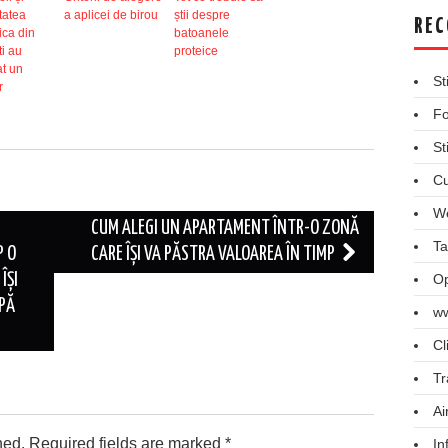
tatea
a aplicei de birou
știi despre
REC
ica din
batoanele
i au
proteice
t un
St
r
Fo
St
Cu
We
CUM ALEGI UN APARTAMENT ÎNTR-O ZONĂ
Ta
P O
CARE ÎȘI VA PĂSTRA VALOAREA ÎN TIMP
ÎȘI
Op
UPĂ
ww
Cl
Tr
Ai
hed.
Required fields are marked
*
In