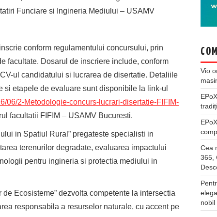
atiri Funciare si Ingineria Mediului – USAMV
se inscrie conform regulamentului concursului, prin
COM
e facultate. Dosarul de inscriere include, conform
Vio
o
CV-ul candidatului si lucrarea de disertatie. Detaliile
masi
ie si etapele de evaluare sunt disponibile la link-ul
EPo
26/06/2-Metodologie-concurs-lucrari-disertatie-FIFIM-
tradiț
rul facultatii FIFIM – USAMV Bucuresti.
EPo
compl
lui in Spatiul Rural” pregateste specialisti in
itarea terenurilor degradate, evaluarea impactului
Cea m
365, 
ologii pentru ingineria si protectia mediului in
Desco
Pentr
r de Ecosisteme” dezvolta competente la intersectia
elega
nobil
area responsabila a resurselor naturale, cu accent pe