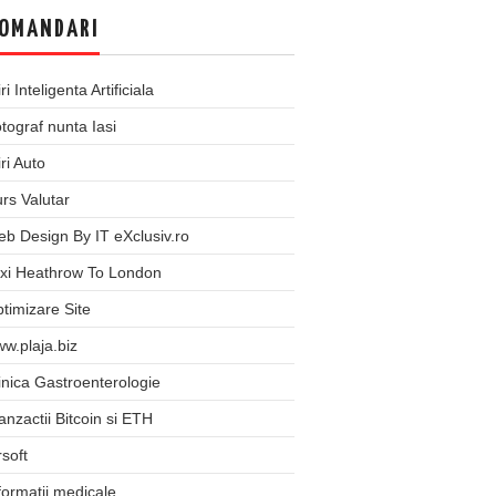
OMANDARI
iri Inteligenta Artificiala
tograf nunta Iasi
iri Auto
rs Valutar
b Design By IT eXclusiv.ro
xi Heathrow To London
timizare Site
w.plaja.biz
inica Gastroenterologie
anzactii Bitcoin si ETH
rsoft
formatii medicale