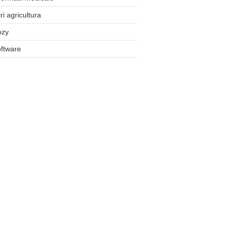
iri agricultura
ozy
ftware