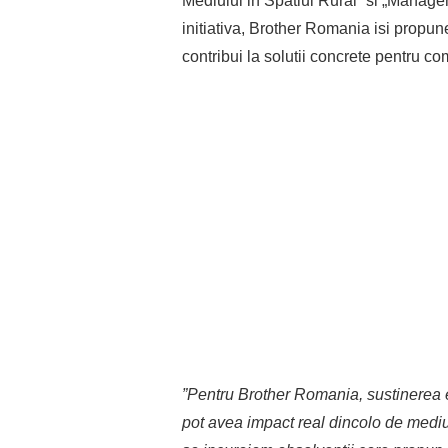
Mediului in Spatiul Rural” si „Managem
initiativa, Brother Romania isi propu
contribui la solutii concrete pentru co
”Pentru Brother Romania, sustinerea ed
pot avea impact real dincolo de mediu