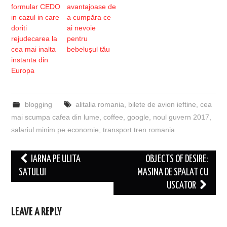
formular CEDO
avantajoase de
in cazul in care
a cumpăra ce
doriti
ai nevoie
rejudecarea la
pentru
cea mai inalta
bebelușul tău
instanta din
Europa
blogging
alitalia romania
,
bilete de avion ieftine
,
cea
mai scumpa cafea din lume
,
coffee
,
google
,
noul guvern 2017
,
salariul minim pe economie
,
transport tren romania
Post
IARNA PE ULITA
OBJECTS OF DESIRE:
navigation
SATULUI
MASINA DE SPALAT CU
USCATOR
LEAVE A REPLY