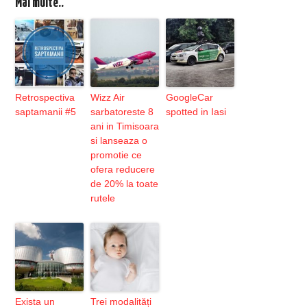
Mai multe..
Retrospectiva
Wizz Air
GoogleCar
saptamanii #5
sarbatoreste 8
spotted in Iasi
ani in Timisoara
si lanseaza o
promotie ce
ofera reducere
de 20% la toate
rutele
Exista un
Trei modalități