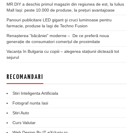
MR.DIY a deschis primul magazin din regiunea de est, la Iulius
Mall Iași: peste 10.000 de produse, la prețuri avantajoase
Panouri publicitare LED gigant şi cruci luminoase pentru
farmacie, produse la Iaşi de Techno Fusion
Renașterea “băcăniei” moderne – De ce preferă noua
generație de consumatori comerțul de proximitate
Vacanța în Bulgaria cu copiii – alegerea stațiunii dictează tot
sejurul
RECOMANDARI
Stiri Inteligenta Artificiala
Fotograf nunta Iasi
Stiri Auto
Curs Valutar
Web Design By IT eXclusiv.ro