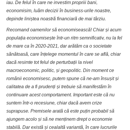
iau. De felul
în care ne investim propriii bani,
economisim, luăm decizii în business-urile noastre,
depinde liniștea noastră financiară de mai târziu.
Recomand oamenilor să economisească! Chiar și acum
populația economisește într-un ritm semnificativ, nu la fel
de mare ca în 2020-2021, dar arătăm ca o societate
sănătoasă, care înțelege momentul în care se află, chiar
dacă resimte tot felul de perturbații la nivel
macroeconomic, politic, și geopolitic. Din moment ce
românii economisesc, putem spune că ne-am însușit și
calitatea de a fi prudenți și trebuie să manifestăm în
continuare acest comportament. Important este că nu
suntem într-o recesiune, chiar dacă avem crize
suprapuse. Premisele arată că este puțin probabil să
ajungem acolo și să ne menținem drept o economie
stabilă. Dar există și cealaltă variantă, în care lucrurile