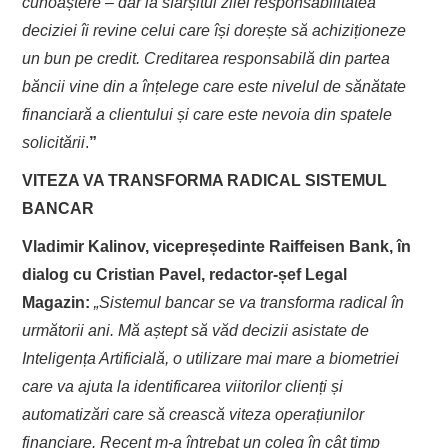
cunoaștere – dar la sfârșitul zilei responsabilitatea
deciziei îi revine celui care își dorește să achiziționeze
un bun pe credit. Creditarea responsabilă din partea
băncii vine din a înțelege care este nivelul de sănătate
financiară a clientului și care este nevoia din spatele
solicitării
.
”
VITEZA VA TRANSFORMA RADICAL SISTEMUL
BANCAR
Vladimir Kalinov, vicepreședinte Raiffeisen Bank, în
dialog cu Cristian Pavel, redactor-șef Legal
Magazin
:
„
Sistemul bancar se va transforma radical în
următorii ani. Mă aștept să văd decizii asistate de
Inteligența Artificială, o utilizare mai mare a biometriei
care va ajuta la identificarea viitorilor clienți și
automatizări care să crească viteza operațiunilor
financiare. Recent m-a întrebat un coleg în cât timp