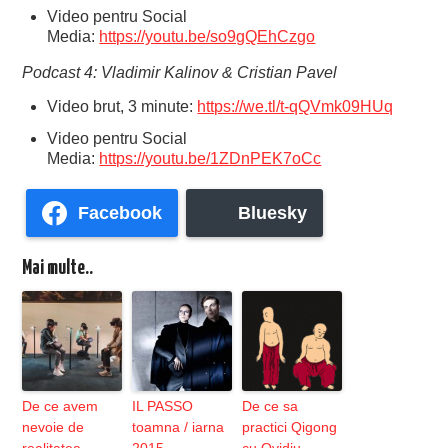
Video pentru Social
Media:
https://youtu.be/so9gQEhCzgo
Podcast 4: Vladimir Kalinov & Cristian Pavel
Video brut, 3 minute:
https://we.tl/t-qQVmk09HUq
Video pentru Social
Media:
https://youtu.be/1ZDnPEK7oCc
Facebook
Bluesky
Mai multe..
De ce avem
IL PASSO
De ce sa
nevoie de
toamna / iarna
practici Qigong