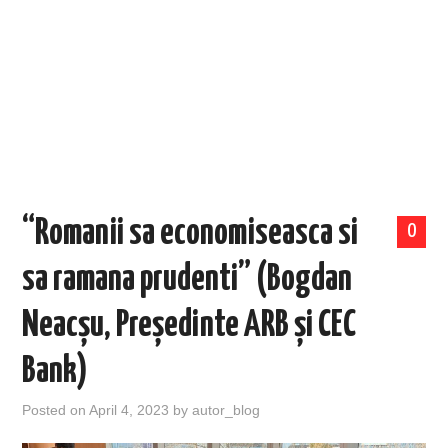
EVENIMENTE
TECH
BICICLETE
“Romanii sa economiseasca si
0
sa ramana prudenti” (Bogdan
Neacșu, Președinte ARB și CEC
Bank)
Posted on
April 4, 2023
by
autor_blog