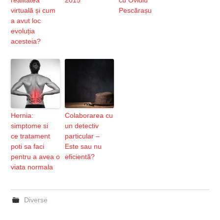
realitatea
2015
cu Ovidiu
virtuală și cum
Pescărașu
a avut loc
evoluția
acesteia?
Hernia:
Colaborarea cu
simptome si
un detectiv
ce tratament
particular –
poti sa faci
Este sau nu
pentru a avea o
eficientă?
viata normala
Diverse