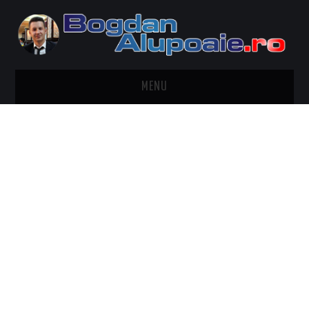
MENU
HOME
CONTACT
DESPRE BOGDAN ALUPOAIE
AUTOMOBILE
DRESS TO IMPRESS
TRAVEL