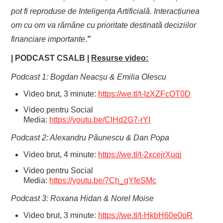
pot fi reproduse de Inteligența Artificială. Interacțiunea
om cu om va rămâne cu prioritate destinată deciziilor
financiare importante
.
”
| PODCAST
CSALB |
Resurse video:
Podcast 1: Bogdan Neacșu & Emilia Olescu
Video brut, 3 minute:
https://we.tl/t-IzXZFcOT0D
Video pentru Social
Media:
https://youtu.be/ClHd2G7-rYI
Podcast 2: Alexandru Păunescu & Dan Popa
Video brut, 4 minute:
https://we.tl/t-2xcejrXuqj
Video pentru Social
Media:
https://youtu.be/7Ch_gYfeSMc
Podcast 3: Roxana Hidan & Norel Moise
Video brut, 3 minute:
https://we.tl/t-HkbH60e0oR