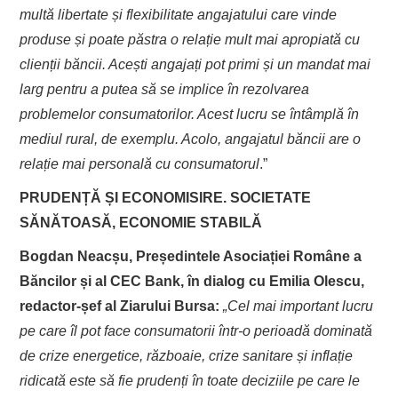
multă libertate și flexibilitate angajatului care vinde
produse și poate păstra o relație mult mai apropiată cu
clienții băncii. Acești angajați pot primi și un mandat mai
larg pentru a putea să se implice în rezolvarea
problemelor consumatorilor. Acest lucru se întâmplă în
mediul rural, de exemplu. Acolo, angajatul băncii are o
relație mai personală cu consumatorul
.”
PRUDENȚĂ ȘI ECONOMISIRE. SOCIETATE
SĂNĂTOASĂ, ECONOMIE STABILĂ
Bogdan Neacșu, Președintele Asociației Române a
Băncilor și al CEC Bank, în dialog cu Emilia Olescu,
redactor-șef al Ziarului Bursa:
„
Cel mai important lucru
pe care îl pot face consumatorii într-o perioadă dominată
de crize energetice, războaie, crize sanitare și inflație
ridicată este să fie prudenți în toate deciziile pe care le