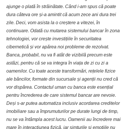
ajunge o plată în străinătate. Când i-am spus că poate
dura câteva ore și-a amintit că acum zece ani dura trei
zile. Deci, vom asista la o creștere a vitezei, în
continuare. Odată cu mutarea sistemului bancar în zona
tehnologiei, vor crește investițiile în securitatea
cibernetică și vor apărea noi probleme de rezolvat.
Banca, probabil, nu va fi atât de vizibilă precum este
astăzi, pentru că se va integra în viața de zi cu zi a
oamenilor. Cu toate aceste transformări, rețelele fizice
ale băncilor, formate din sucursale și agenții nu cred că
vor dispărea. Contactul uman cu banca este esențial
pentru încrederea de care sistemul bancar are nevoie.
Deși s-ar putea automatiza inclusiv acordarea creditelor
imobiliare sau a împrumuturilor pe durate lungi de timp,
nu se va întâmpla acest lucru. Oamenii au încredere mai
mare în interacțiunea fizică, iar simțurile și emoțiile nu