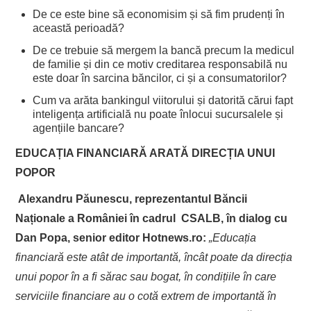
De ce este bine să economisim și să fim prudenți în
această perioadă?
De ce trebuie să mergem la bancă precum la medicul
de familie și din ce motiv creditarea responsabilă nu
este doar în sarcina băncilor, ci și a consumatorilor?
Cum va arăta bankingul viitorului și datorită cărui fapt
inteligența artificială nu poate înlocui sucursalele și
agențiile bancare?
EDUCAȚIA FINANCIARĂ ARATĂ DIRECȚIA UNUI
POPOR
Alexandru Păunescu, reprezentantul Băncii
Naționale a României în cadrul CSALB, în dialog cu
Dan Popa, senior editor Hotnews.ro:
„Educația
financiară este atât de importantă, încât poate da direcția
unui popor în a fi sărac sau bogat, în condițiile în care
serviciile financiare au o cotă extrem de importantă în