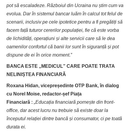
pot să escaladeze. Războiul din Ucraina nu știm cum va
evolua. Dar în sistemul bancar luăm în calcul tot felul de
scenarii, inclusiv pe cele ipotetice pentru a fi pregătiți să
facem față tuturor cererilor populației, fie că este vorba
de lichidități, operațiuni și alte servicii care să le dea
oamenilor confortul că banii lor sunt în siguranță și pot
dispune de ei în orice moment
.
”
BANCA ESTE „MEDICUL” CARE POATE TRATA
NELINIȘTEA FINANCIARĂ
Roxana Hidan,
vicepreședinte OTP Bank, în dialog
cu Norel Moise, redactor-șef Piața
Financiară
:
„
Educația financiară pornește din front-
office, dar acest lucru nu trebuie să existe doar la
începutul relației dintre bancă și consumator, ci pe toată
durata ei.