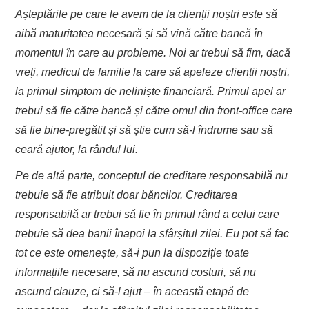
Așteptările pe care le avem de la clienții noștri este să
aibă maturitatea necesară și să vină către bancă în
momentul în care au probleme. Noi ar trebui să fim, dacă
vreți, medicul de familie la care să apeleze clienții noștri,
la primul simptom de neliniște financiară. Primul apel ar
trebui să fie către bancă și către omul din front-office care
să fie bine-pregătit și să știe cum să-l îndrume sau să
ceară ajutor, la rândul lui.
Pe de altă parte, conceptul de creditare responsabilă nu
trebuie să fie atribuit doar băncilor. Creditarea
responsabilă ar trebui să fie în primul rând a celui care
trebuie să dea banii înapoi la sfârșitul zilei. Eu pot să fac
tot ce este omenește, să-i pun la dispoziție toate
informațiile necesare, să nu ascund costuri, să nu
ascund clauze, ci să-l ajut – în această etapă de