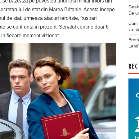
, se bazeaza pe povestea unui fost militar intors din
Geek
cretarului de stat din Marea Britanie. Acesta incepe
De u
l de stat, urmeaza atacuri teroriste, frustrari
Cum a
e se confrunta in prezent. Serialul contine doar 6
va pă
a in fiecare moment vizionat.
Broth
Land
REC