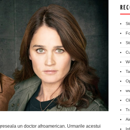
REC
St
Fo
St
Cu
We
Ta
Op
ww
Cl
Tr
Ai
 greseala un doctor afroamerican. Urmarile acestui
In