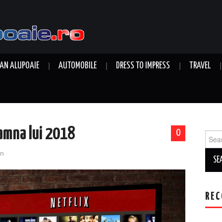
AN ALUPOAIE
AUTOMOBILE
DRESS TO IMPRESS
TRAVEL
oamna lui 2018
0
Sear
for:
n
REC