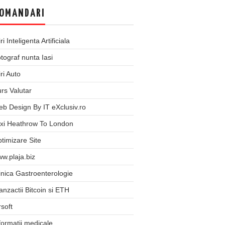
OMANDARI
iri Inteligenta Artificiala
tograf nunta Iasi
iri Auto
rs Valutar
b Design By IT eXclusiv.ro
xi Heathrow To London
timizare Site
w.plaja.biz
inica Gastroenterologie
anzactii Bitcoin si ETH
rsoft
formatii medicale