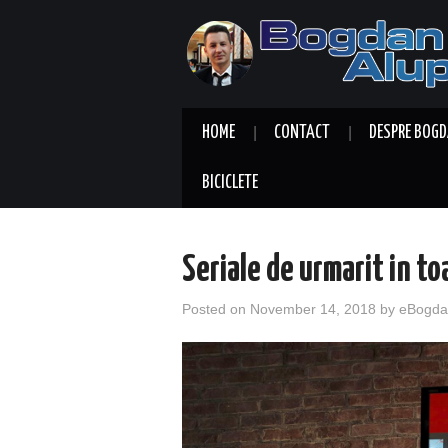
HOME
CONTACT
DESPRE BOGD
BICICLETE
Seriale de urmarit in t
Posted on
November 14, 2018
by
eBogda