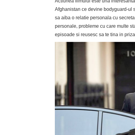
Actiunea filmului este una interesanta
Afghanistan ce devine bodyguard-ul se
sa aiba o relatie personala cu secretaru
personale, probleme cu care multe stat
episoade si reusesc sa te tina in priz