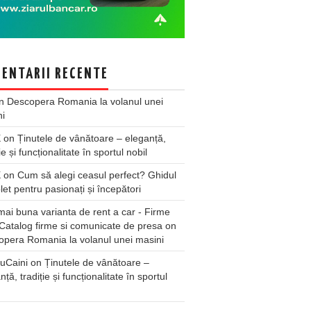
ENTARII RECENTE
n
Descopera Romania la volanul unei
ni
X
on
Ținutele de vânătoare – eleganță,
ie și funcționalitate în sportul nobil
X
on
Cum să alegi ceasul perfect? Ghidul
et pentru pasionați și începători
ai buna varianta de rent a car - Firme
Catalog firme si comunicate de presa
on
pera Romania la volanul unei masini
uCaini
on
Ținutele de vânătoare –
nță, tradiție și funcționalitate în sportul