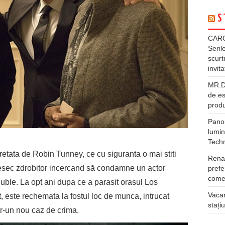
S
CARG
Seril
scurt
invita
MR.DI
de es
produ
Panou
lumin
Tech
retata de Robin Tunney, ce cu siguranta o mai stiti
Rena
n esec zdrobitor incercand să condamne un actor
prefe
comer
uble. La opt ani dupa ce a parasit orasul Los
Vacan
, este rechemata la fostul loc de munca, intrucat
stați
tr-un nou caz de crima.