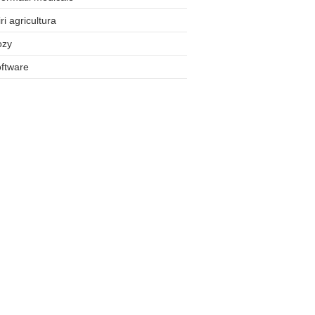
iri agricultura
ozy
ftware