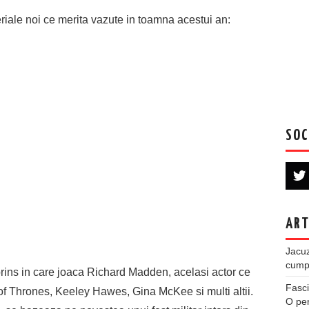
eriale noi ce merita vazute in toamna acestui an:
SOC
ART
Jacuz
cumpe
rins in care joaca Richard Madden, acelasi actor ce
Fasci
of Thrones, Keeley Hawes, Gina McKee si multi altii.
O per