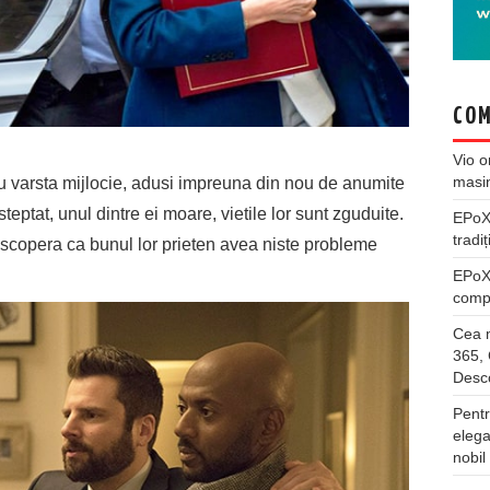
COM
Vio
o
masi
cu varsta mijlocie, adusi impreuna din nou de anumite
eptat, unul dintre ei moare, vietile lor sunt zguduite.
EPo
tradiț
escopera ca bunul lor prieten avea niste probleme
EPo
compl
Cea m
365, 
Desco
Pentr
elega
nobil