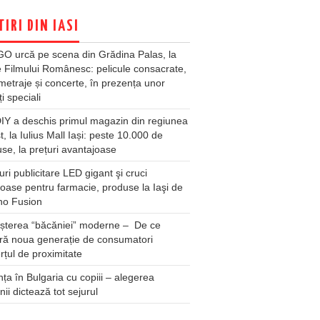
TIRI DIN IASI
O urcă pe scena din Grădina Palas, la
e Filmului Românesc: pelicule consacrate,
metraje și concerte, în prezența unor
ți speciali
Y a deschis primul magazin din regiunea
t, la Iulius Mall Iași: peste 10.000 de
se, la prețuri avantajoase
ri publicitare LED gigant şi cruci
oase pentru farmacie, produse la Iaşi de
no Fusion
șterea “băcăniei” moderne – De ce
ră noua generație de consumatori
țul de proximitate
ța în Bulgaria cu copiii – alegerea
unii dictează tot sejurul