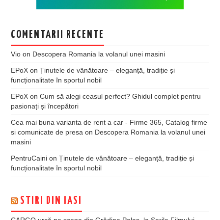
COMENTARII RECENTE
Vio
on
Descopera Romania la volanul unei masini
EPoX
on
Ținutele de vânătoare – eleganță, tradiție și
funcționalitate în sportul nobil
EPoX
on
Cum să alegi ceasul perfect? Ghidul complet pentru
pasionați și începători
Cea mai buna varianta de rent a car - Firme 365, Catalog firme
si comunicate de presa
on
Descopera Romania la volanul unei
masini
PentruCaini
on
Ținutele de vânătoare – eleganță, tradiție și
funcționalitate în sportul nobil
STIRI DIN IASI
CARGO urcă pe scena din Grădina Palas, la Serile Filmului