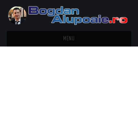
MENU
HOME
CONTACT
DESPRE BOGDAN ALUPOAIE
AUTOMOBILE
DRESS TO IMPRESS
TRAVEL