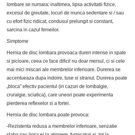
lombare se numara: inaltimea, lipsa activitatii fizice,
excesul de greutate, locuri de munca sedentare si / sau
cu efort fizic ridicat, condusul prelungit si constant,
sarcina in cazul femeilor.
Simptome
Hernia de disc lombara provoaca dureri intense in spate
si picioare, ceea ce face dificil nu doar mersul, ci si cele
mai mici miscari ale membrelor inferioare. Durerea se
accentueaza dupa indoire, tuse si stranut. Durerea poate
„bloca” efectiv pacientul (in cazuri de lombalgie,
cruralgie, sciatica), care uneori poate experimenta
pierderea reflexelor si a fortei.
Hernia de disc lombara poate provoca:
-Rezistenta redusa a membrelor inferioare, senzatie
slaba sau lipsa ei la atingere, furnicaturi si, tot la