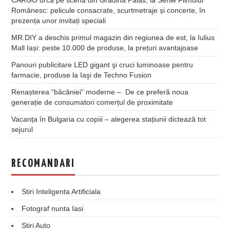
Românesc: pelicule consacrate, scurtmetraje și concerte, în
prezența unor invitați speciali
MR.DIY a deschis primul magazin din regiunea de est, la Iulius
Mall Iași: peste 10.000 de produse, la prețuri avantajoase
Panouri publicitare LED gigant şi cruci luminoase pentru
farmacie, produse la Iaşi de Techno Fusion
Renașterea “băcăniei” moderne – De ce preferă noua
generație de consumatori comerțul de proximitate
Vacanța în Bulgaria cu copiii – alegerea stațiunii dictează tot
sejurul
RECOMANDARI
Stiri Inteligenta Artificiala
Fotograf nunta Iasi
Stiri Auto