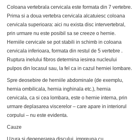
Coloana vertebrala cervicala este formata din 7 vertebre.
Prima si a doua vertebra cervicala alcatuiesc coloana
cervicala superioara: aici nu exista disc intervertebral,
prin urmare nu este posibil sa se creeze o hernie.
Herniile cervicale se pot stabili in schimb in coloana
cervicala inferioara, formata din restul de 5 vertebre .
Ruptura inelului fibros determina iesirea nucleului
pulpos din locasul sau, la fel ca in cazul herniei lombare.
Spre deosebire de herniile abdominale (de exemplu,
hernia ombilicala, hernia inghinala etc.), hernia
cervicala, ca si cea lombara, este o hernie interna, prin
urmare deplasarea viscerelor – care apare in interiorul
corpului – nu este evidenta.
Cauze
Uzura si degenerarea discului, impreuna cu