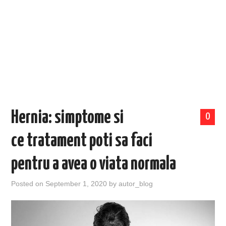
EVENIMENTE
TECH
BICICLETE
Hernia: simptome si
0
ce tratament poti sa faci
pentru a avea o viata normala
Posted on
September 1, 2020
by
autor_blog