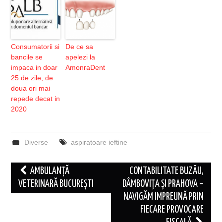
Consumatorii si
De ce sa
bancile se
apelezi la
impaca in doar
AmonraDent
25 de zile, de
doua ori mai
repede decat in
2020
Diverse
aspiratoare ieftine
Post
AMBULANȚĂ
CONTABILITATE BUZĂU,
navigation
VETERINARĂ BUCUREȘTI
DÂMBOVIȚA ȘI PRAHOVA –
NAVIGĂM IMPREUNĂ PRIN
FIECARE PROVOCARE