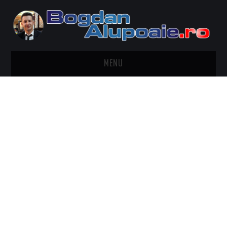
MENU
HOME
CONTACT
DESPRE BOGDAN ALUPOAIE
AUTOMOBILE
DRESS TO IMPRESS
TRAVEL