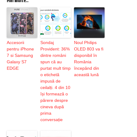
Mai multe..
Accesorii
Sondaj
Noul Philips
pentru iPhone
Provident: 36%
OLED 803 va fi
7 si Samsung
dintre români
disponibil în
Galaxy S7
spun că au
România
EDGE
purtat mult timp
începând din
o etichetă
această lună
impusă de
ceilalți. 4 din 10
își formează o
părere despre
cineva după
prima
conversație