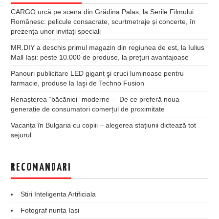
CARGO urcă pe scena din Grădina Palas, la Serile Filmului
Românesc: pelicule consacrate, scurtmetraje și concerte, în
prezența unor invitați speciali
MR.DIY a deschis primul magazin din regiunea de est, la Iulius
Mall Iași: peste 10.000 de produse, la prețuri avantajoase
Panouri publicitare LED gigant şi cruci luminoase pentru
farmacie, produse la Iaşi de Techno Fusion
Renașterea “băcăniei” moderne – De ce preferă noua
generație de consumatori comerțul de proximitate
Vacanța în Bulgaria cu copiii – alegerea stațiunii dictează tot
sejurul
RECOMANDARI
Stiri Inteligenta Artificiala
Fotograf nunta Iasi