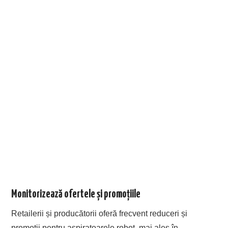
Monitorizează ofertele și promoțiile
Retailerii și producătorii oferă frecvent reduceri și
promoții pentru aspiratoarele robot, mai ales în