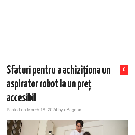
EVENIMENTE
TECH
BICICLETE
Sfaturi pentru a achiziționa un
0
aspirator robot la un preț
accesibil
Posted on
March 18, 2024
by
eBogdan