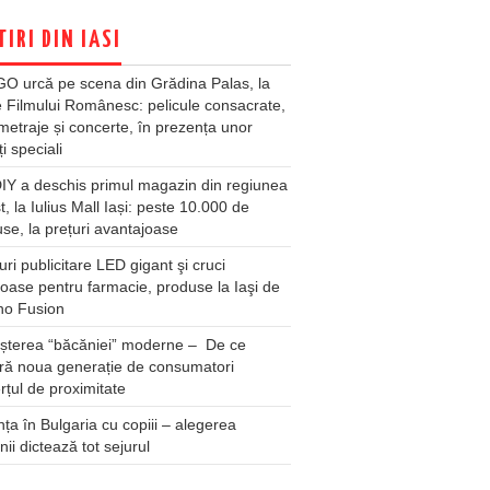
TIRI DIN IASI
O urcă pe scena din Grădina Palas, la
e Filmului Românesc: pelicule consacrate,
metraje și concerte, în prezența unor
ți speciali
Y a deschis primul magazin din regiunea
t, la Iulius Mall Iași: peste 10.000 de
se, la prețuri avantajoase
ri publicitare LED gigant şi cruci
oase pentru farmacie, produse la Iaşi de
no Fusion
șterea “băcăniei” moderne – De ce
ră noua generație de consumatori
țul de proximitate
ța în Bulgaria cu copiii – alegerea
unii dictează tot sejurul