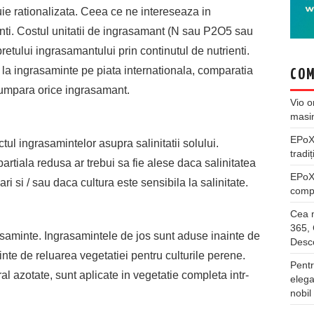
buie rationalizata. Ceea ce ne intereseaza in
enti. Costul unitatii de ingrasamant (N sau P2O5 sau
retului ingrasamantului prin continutul de nutrienti.
lor la ingrasaminte pe piata internationala, comparatia
COM
 cumpara orice ingrasamant.
Vio
o
masi
EPo
ul ingrasamintelor asupra salinitatii solului.
tradiț
partiala redusa ar trebui sa fie alese daca salinitatea
EPo
ari si / sau daca cultura este sensibila la salinitate.
compl
Cea m
365, 
asaminte. Ingrasamintele de jos sunt aduse inainte de
Desco
inte de reluarea vegetatiei pentru culturile perene.
Pentr
l azotate, sunt aplicate in vegetatie completa intr-
elega
nobil