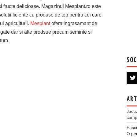
si fructe delicioase. Magazinul Mesplant.ro este
olutii ficiente cu produse de top pentru cei care
l agriculturii.
Mesplant
ofera ingrasamant de
logate dar si alte prodsue precum seminte si
tura.
SOC
ART
Jacuz
cumpe
Fasci
O per