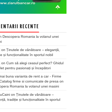
ENTARII RECENTE
n
Descopera Romania la volanul unei
ni
X
on
Ținutele de vânătoare – eleganță,
ie și funcționalitate în sportul nobil
X
on
Cum să alegi ceasul perfect? Ghidul
et pentru pasionați și începători
ai buna varianta de rent a car - Firme
Catalog firme si comunicate de presa
on
pera Romania la volanul unei masini
uCaini
on
Ținutele de vânătoare –
nță, tradiție și funcționalitate în sportul