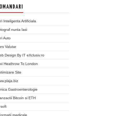
OMANDARI
iri Inteligenta Artificiala
tograf nunta Iasi
iri Auto
rs Valutar
b Design By IT eXclusiv.ro
xi Heathrow To London
timizare Site
w.plaja.biz
inica Gastroenterologie
anzactii Bitcoin si ETH
rsoft
formatii medicale