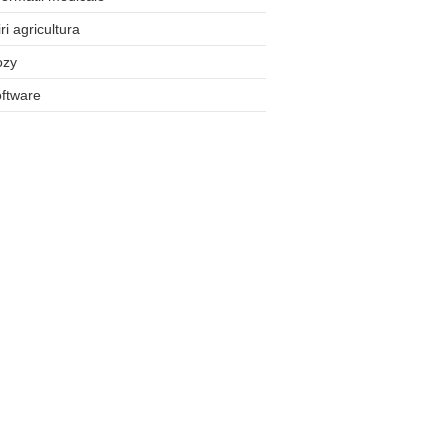
iri agricultura
ozy
ftware