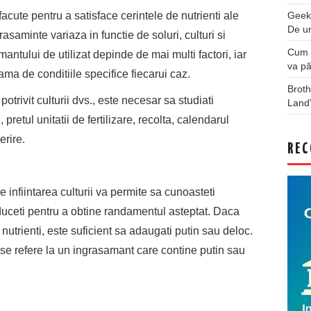
acute pentru a satisface cerintele de nutrienti ale
Geek
De u
grasaminte variaza in functie de soluri, culturi si
Cum a
antului de utilizat depinde de mai multi factori, iar
va pă
ama de conditiile specifice fiecarui caz.
Broth
trivit culturii dvs., este necesar sa studiati
Land
retul unitatii de fertilizare, recolta, calendarul
erire.
REC
e infiintarea culturii va permite sa cunoasteti
 aduceti pentru a obtine randamentul asteptat. Daca
nutrienti, este suficient sa adaugati putin sau deloc.
 se refere la un ingrasamant care contine putin sau