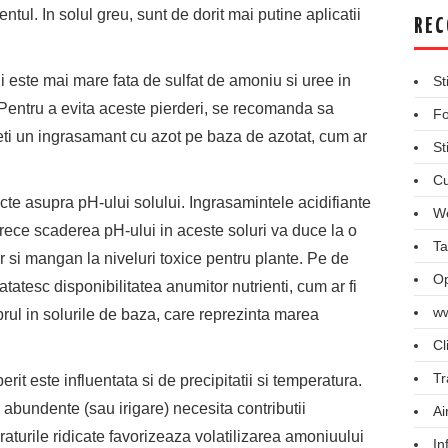
ul. In solul greu, sunt de dorit mai putine aplicatii
REC
i este mai mare fata de sulfat de amoniu si uree in
St
. Pentru a evita aceste pierderi, se recomanda sa
Fo
geti un ingrasamant cu azot pe baza de azotat, cum ar
St
Cu
te asupra pH-ului solului. Ingrasamintele acidifiante
We
arece scaderea pH-ului in aceste soluri va duce la o
Ta
r si mangan la niveluri toxice pentru plante. Pe de
Op
tatesc disponibilitatea anumitor nutrienti, cum ar fi
ww
uprul in solurile de baza, care reprezinta marea
Cl
Tr
it este influentata si de precipitatii si temperatura.
i abundente (sau irigare) necesita contributii
Ai
raturile ridicate favorizeaza volatilizarea amoniuului
In