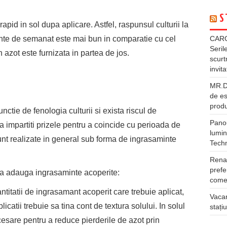
S
apid in sol dupa aplicare. Astfel, raspunsul culturii la
ainte de semanat este mai bun in comparatie cu cel
CARG
Seril
 azot este furnizata in partea de jos.
scurt
invita
MR.DI
de es
produ
nctie de fenologia culturii si exista riscul de
Panou
sa impartiti prizele pentru a coincide cu perioada de
lumin
unt realizate in general sub forma de ingrasaminte
Tech
Rena
prefe
e a adauga ingrasaminte acoperite:
comer
titatii de ingrasamant acoperit care trebuie aplicat,
Vacan
licatii trebuie sa tina cont de textura solului. In solul
stați
cesare pentru a reduce pierderile de azot prin