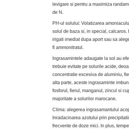
levigare si pentru a maximiza randament
de N.
PH-ul solului: Volatizarea amoniaculu
solul de baza si, in special, calcaros
irigati imediat dupa aport sau sa ale
fi ammonitratul.
Ingrasamintele adaugate la sol au efec
trebuie evitate pe solurile acide, deo
concentratie excesiva de aluminiu, fie
alta parte, aceste ingrasaminte imbuna
fosforul, fierul, manganul, zincul si c
majoritate a solurilor marocane.
Clima: alegerea ingrasamantului acoper
Inradacinarea azotului prin precipitati
frecvente de doze mici. In plus, tempe