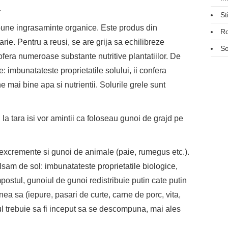
.
St
bune ingrasaminte organice. Este produs din
R
rie. Pentru a reusi, se are grija sa echilibreze
So
fera numeroase substante nutritive plantatiilor. De
imbunatateste proprietatile solului, ii confera
ne mai bine apa si nutrientii. Solurile grele sunt
a tara isi vor amintii ca foloseau gunoi de grajd pe
excremente si gunoi de animale (paie, rumegus etc.).
lsam de sol: imbunatateste proprietatile biologice,
mpostul, gunoiul de gunoi redistribuie putin cate putin
nea sa (iepure, pasari de curte, carne de porc, vita,
ul trebuie sa fi inceput sa se descompuna, mai ales