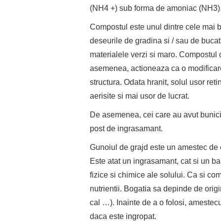
(NH4 +) sub forma de amoniac (NH3)
Compostul este unul dintre cele mai 
deseurile de gradina si / sau de bucata
materialele verzi si maro. Compostul o
asemenea, actioneaza ca o modificare: 
structura. Odata hranit, solul usor reti
aerisite si mai usor de lucrat.
De asemenea, cei care au avut bunici l
post de ingrasamant.
Gunoiul de grajd este un amestec de 
Este atat un ingrasamant, cat si un ba
fizice si chimice ale solului. Ca si co
nutrientii. Bogatia sa depinde de origi
cal …). Inainte de a o folosi, amestec
daca este ingropat.