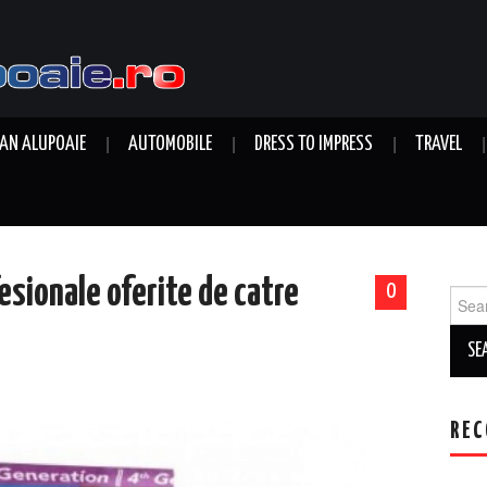
AN ALUPOAIE
AUTOMOBILE
DRESS TO IMPRESS
TRAVEL
esionale oferite de catre
0
Sear
for:
REC