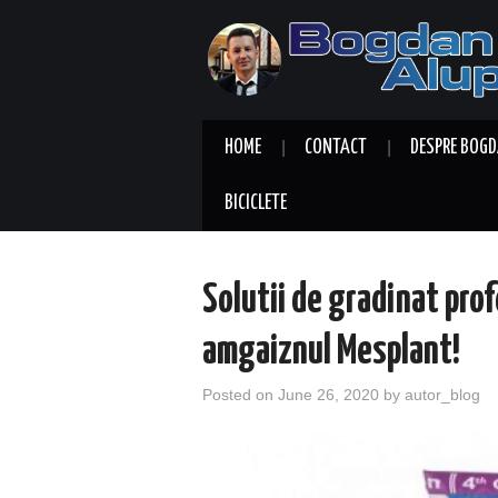
HOME
CONTACT
DESPRE BOGD
BICICLETE
Solutii de gradinat prof
amgaiznul Mesplant!
Posted on
June 26, 2020
by
autor_blog