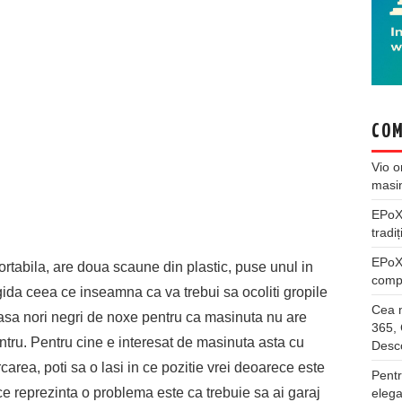
COM
Vio
o
masi
EPo
tradiț
EPo
rtabila, are doua scaune din plastic, puse unul in
compl
igida ceea ce inseamna ca va trebui sa ocoliti gropile
Cea m
lasa nori negri de noxe pentru ca masinuta nu are
365, 
untru. Pentru cine e interesat de masinuta asta cu
Desco
rea, poti sa o lasi in ce pozitie vrei deoarece este
Pentr
 ce reprezinta o problema este ca trebuie sa ai garaj
elega