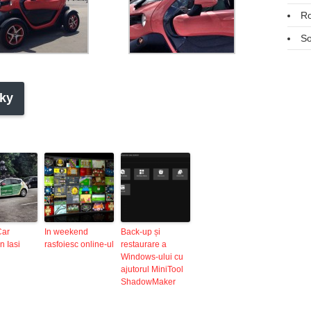
R
So
ky
Car
In weekend
Back-up și
n Iasi
rasfoiesc online-ul
restaurare a
Windows-ului cu
ajutorul MiniTool
ShadowMaker