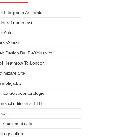
iri Inteligenta Artificiala
tograf nunta Iasi
iri Auto
rs Valutar
b Design By IT eXclusiv.ro
xi Heathrow To London
timizare Site
w.plaja.biz
inica Gastroenterologie
anzactii Bitcoin si ETH
rsoft
formatii medicale
iri agricultura