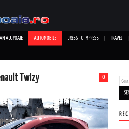
AN ALUPOAIE
AUTOMOBILE
DRESS TO IMPRESS
TRAVEL
Renault Twizy
0
Sear
for:
REC