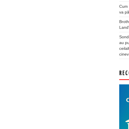
Cum a
va pă
Broth
Land
Sonda
au pu
ceila
cinev
REC