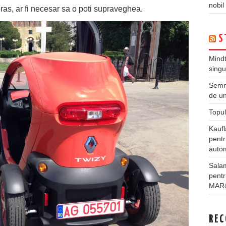
nobil
ras, ar fi necesar sa o poti supraveghea.
S
Mindt
singu
Semne
de un
Topul
Kauf
pentr
autom
Salam
pentr
MAR
REC