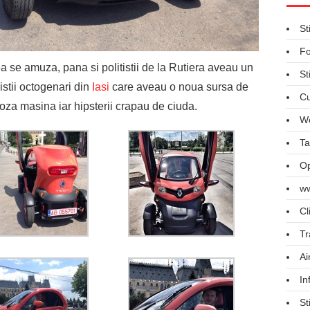
St
Fo
 se amuza, pana si politistii de la Rutiera aveau un
St
istii octogenari din
Iasi
care aveau o noua sursa de
Cu
za masina iar hipsterii crapau de ciuda.
We
Ta
Op
ww
Cl
Tr
Ai
In
St