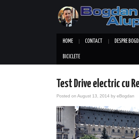
HOME
CONTACT
DESPRE BOGD
BICICLETE
Test Drive electric cu 
Posted on
August 13, 2014
by
eBogdan