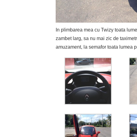
In plimbarea mea cu Twizy toata lumea
zambet larg, sa nu mai zic de taximetr
amuzament, la semafor toata lumea po