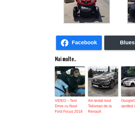
Facebook
Blues
Mai multe..
VIDEO – Test
Am testat noul
Google
Drive cu Noul
Talisman de la
spotted i
Ford Focus 2018
Renault