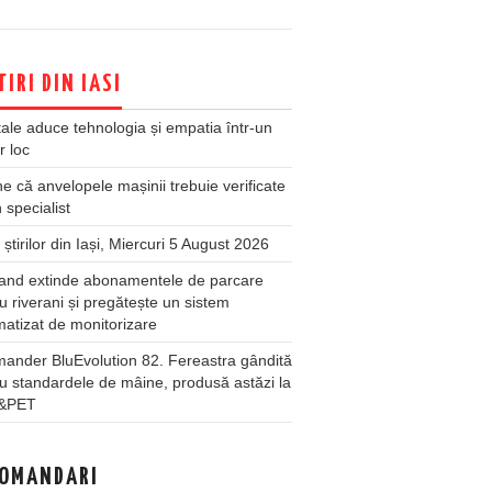
TIRI DIN IASI
ale aduce tehnologia și empatia într-un
r loc
 că anvelopele mașinii trebuie verificate
 specialist
 știrilor din Iași, Miercuri 5 August 2026
land extinde abonamentele de parcare
u riverani și pregătește un sistem
atizat de monitorizare
ander BluEvolution 82. Fereastra gândită
u standardele de mâine, produsă astăzi la
&PET
OMANDARI