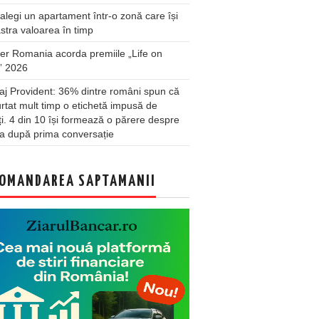
legi un apartament într-o zonă care își
stra valoarea în timp
er Romania acorda premiile „Life on
” 2026
j Provident: 36% dintre români spun că
rtat mult timp o etichetă impusă de
lți. 4 din 10 își formează o părere despre
a după prima conversație
OMANDAREA SAPTAMANII