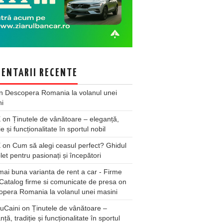
ENTARII RECENTE
n
Descopera Romania la volanul unei
ni
X
on
Ținutele de vânătoare – eleganță,
ie și funcționalitate în sportul nobil
X
on
Cum să alegi ceasul perfect? Ghidul
et pentru pasionați și începători
ai buna varianta de rent a car - Firme
Catalog firme si comunicate de presa
on
pera Romania la volanul unei masini
uCaini
on
Ținutele de vânătoare –
nță, tradiție și funcționalitate în sportul