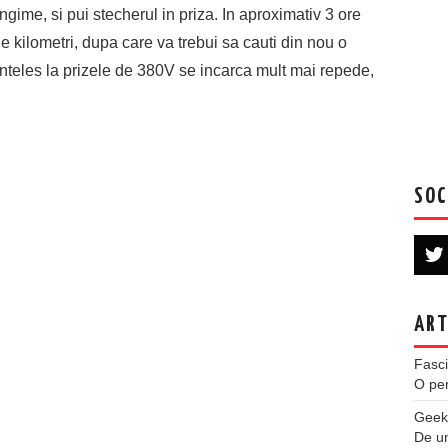
ungime, si pui stecherul in priza. In aproximativ 3 ore
 de kilometri, dupa care va trebui sa cauti din nou o
inteles la prizele de 380V se incarca mult mai repede,
SOC
ART
Fasci
O per
Geek
De u