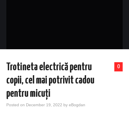
EVENIMENTE
TECH
BICICLETE
Trotineta electrică pentru
0
copii, cel mai potrivit cadou
pentru micuți
Posted on
December 19, 2022
by
eBogdan