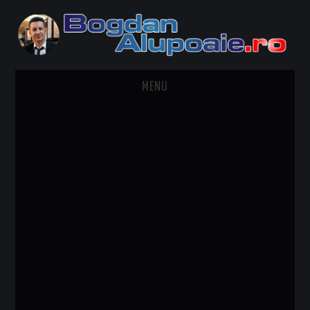
MENU
HOME
CONTACT
DESPRE BOGDAN ALUPOAIE
AUTOMOBILE
DRESS TO IMPRESS
TRAVEL