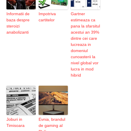
Informatii de
Impotriva
Gartner
baza despre
cartitelor
estimeaza ca
steroizi
pana la sfarsitul
anabolizanti
acestui an 39%
dintre cei care
lucreaza in
domeniul
cunoasterii la
nivel global vor
lucra in mod
hibrid
Joburi in
Evnia, brandul
Timisoara
de gaming al