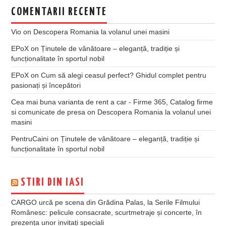
COMENTARII RECENTE
Vio
on
Descopera Romania la volanul unei masini
EPoX
on
Ținutele de vânătoare – eleganță, tradiție și
funcționalitate în sportul nobil
EPoX
on
Cum să alegi ceasul perfect? Ghidul complet pentru
pasionați și începători
Cea mai buna varianta de rent a car - Firme 365, Catalog firme
si comunicate de presa
on
Descopera Romania la volanul unei
masini
PentruCaini
on
Ținutele de vânătoare – eleganță, tradiție și
funcționalitate în sportul nobil
STIRI DIN IASI
CARGO urcă pe scena din Grădina Palas, la Serile Filmului
Românesc: pelicule consacrate, scurtmetraje și concerte, în
prezența unor invitați speciali