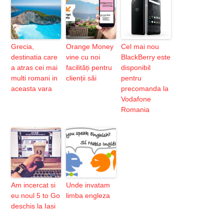
Grecia,
Orange Money
Cel mai nou
destinatia care
vine cu noi
BlackBerry este
a atras cei mai
facilități pentru
disponibil
multi romani in
clienții săi
pentru
aceasta vara
precomanda la
Vodafone
Romania
Am incercat si
Unde invatam
eu noul 5 to Go
limba engleza
deschis la Iasi