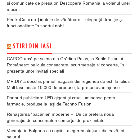
si comunicate de presa
on
Descopera Romania la volanul unei
masini
PentruCaini
on
Ținutele de vânătoare – eleganță, tradiție și
funcționalitate în sportul nobil
STIRI DIN IASI
CARGO urcă pe scena din Grădina Palas, la Serile Filmului
Românesc: pelicule consacrate, scurtmetraje și concerte, în
prezența unor invitați speciali
MR.DIY a deschis primul magazin din regiunea de est, la Iulius
Mall Iași: peste 10.000 de produse, la prețuri avantajoase
Panouri publicitare LED gigant şi cruci luminoase pentru
farmacie, produse la Iaşi de Techno Fusion
Renașterea “băcăniei” moderne – De ce preferă noua
generație de consumatori comerțul de proximitate
Vacanța în Bulgaria cu copiii – alegerea stațiunii dictează tot
sejurul