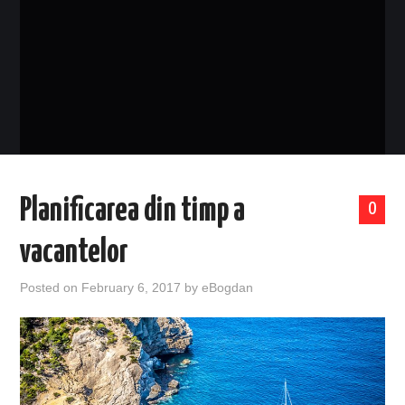
EVENIMENTE
TECH
BICICLETE
Planificarea din timp a
0
vacantelor
Posted on
February 6, 2017
by
eBogdan