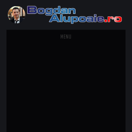
MENU
HOME
CONTACT
DESPRE BOGDAN ALUPOAIE
AUTOMOBILE
DRESS TO IMPRESS
TRAVEL