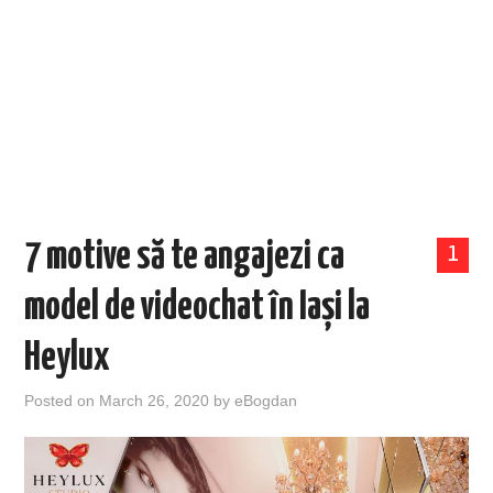
EVENIMENTE
TECH
BICICLETE
7 motive să te angajezi ca
1
model de videochat în Iași la
Heylux
Posted on
March 26, 2020
by
eBogdan