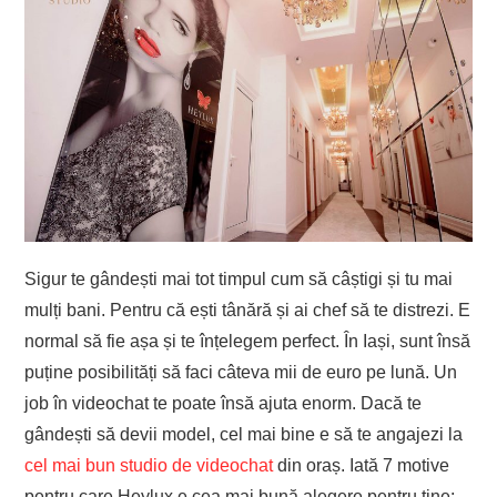
Sigur te gândești mai tot timpul cum să câștigi și tu mai
mulți bani. Pentru că ești tânără și ai chef să te distrezi. E
normal să fie așa și te înțelegem perfect. În Iași, sunt însă
puține posibilități să faci câteva mii de euro pe lună. Un
job în videochat te poate însă ajuta enorm. Dacă te
gândești să devii model, cel mai bine e să te angajezi la
cel mai bun studio de videochat
din oraș. Iată 7 motive
pentru care Heylux e cea mai bună alegere pentru tine: