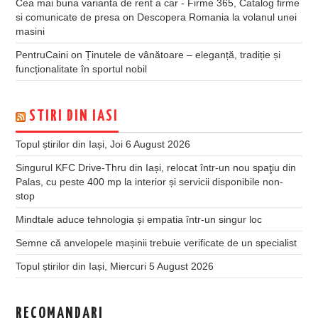
Cea mai buna varianta de rent a car - Firme 365, Catalog firme
si comunicate de presa
on
Descopera Romania la volanul unei
masini
PentruCaini
on
Ținutele de vânătoare – eleganță, tradiție și
funcționalitate în sportul nobil
STIRI DIN IASI
Topul știrilor din Iași, Joi 6 August 2026
Singurul KFC Drive-Thru din Iași, relocat într-un nou spaţiu din
Palas, cu peste 400 mp la interior și servicii disponibile non-
stop
Mindtale aduce tehnologia și empatia într-un singur loc
Semne că anvelopele mașinii trebuie verificate de un specialist
Topul știrilor din Iași, Miercuri 5 August 2026
RECOMANDARI