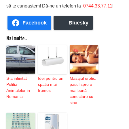
să te cunoaștem! Dă-ne un telefon la
0744.33.77.11
!
Facebook
Bluesky
Mai multe..
S-a infiintat
Idei pentru un
Masajul erotic:
Politia
spatiu mai
pasul spre o
Animalelor in
frumos
mai bună
Romania
conectare cu
sine