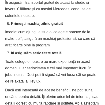
Îți asigurăm transportul gratuit de acasă la studio și
invers. Călătorești cu mașini Mercedes, conduse de
șoferițele noastre.
Primești machiaj zilnic gratuit
Imediat cum ajungi la studio, colegele noastre de la
make-up îți asigură un machiaj profesionist, cu care să
arăți foarte bine la program.
Îți asigurăm seriozitate totală
Toate colegele noastre au mare experiență în acest
domeniu. Iar seriozitatea e cel mai important lucru în
jobul nostru. Deci poți fi sigură că vei lucra cât se poate
de relaxată la Heylux.
Dacă ești interesată de aceste beneficii, ne poți suna
oricând pentru detalii. Îți oferim orice fel de informații sau
detalii dorești cu multă răbdare și politețe. Abia așteptăm