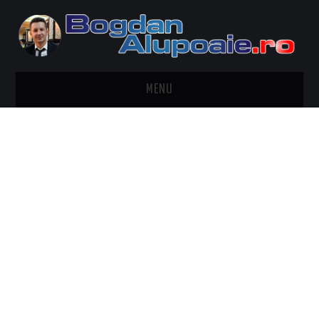
MENU
HOME
CONTACT
DESPRE BOGDAN ALUPOAIE
AUTOMOBILE
DRESS TO IMPRESS
TRAVEL