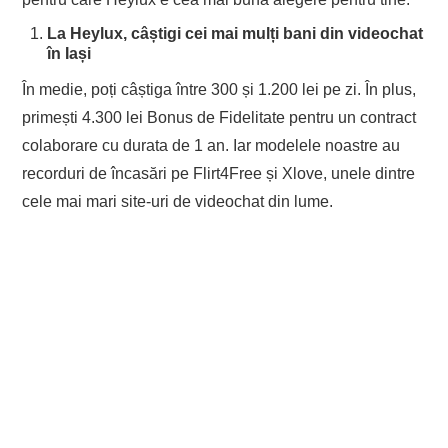
La Heylux, câștigi cei mai mulți bani din videochat
în Iași
În medie, poți câștiga între 300 și 1.200 lei pe zi. În plus,
primești 4.300 lei Bonus de Fidelitate pentru un contract
colaborare cu durata de 1 an. Iar modelele noastre au
recorduri de încasări pe Flirt4Free și Xlove, unele dintre
cele mai mari site-uri de videochat din lume.