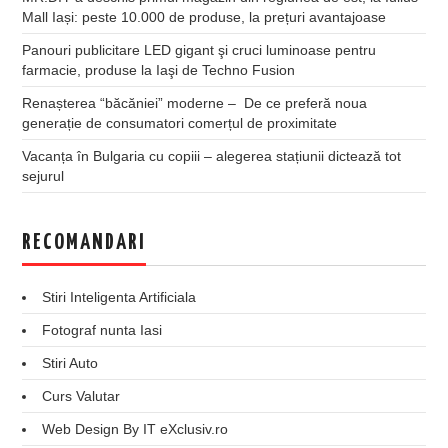
Mall Iași: peste 10.000 de produse, la prețuri avantajoase
Panouri publicitare LED gigant şi cruci luminoase pentru
farmacie, produse la Iaşi de Techno Fusion
Renașterea “băcăniei” moderne – De ce preferă noua
generație de consumatori comerțul de proximitate
Vacanța în Bulgaria cu copiii – alegerea stațiunii dictează tot
sejurul
RECOMANDARI
Stiri Inteligenta Artificiala
Fotograf nunta Iasi
Stiri Auto
Curs Valutar
Web Design By IT eXclusiv.ro