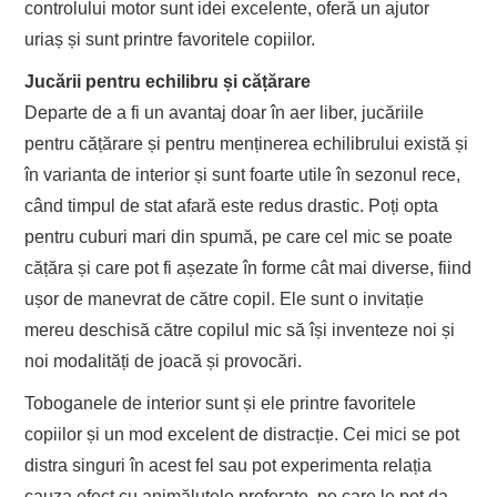
controlului motor sunt idei excelente, oferă un ajutor
uriaș și sunt printre favoritele copiilor.
Jucării pentru echilibru și cățărare
Departe de a fi un avantaj doar în aer liber, jucăriile
pentru cățărare și pentru menținerea echilibrului există și
în varianta de interior și sunt foarte utile în sezonul rece,
când timpul de stat afară este redus drastic. Poți opta
pentru cuburi mari din spumă, pe care cel mic se poate
cățăra și care pot fi așezate în forme cât mai diverse, fiind
ușor de manevrat de către copil. Ele sunt o invitație
mereu deschisă către copilul mic să își inventeze noi și
noi modalități de joacă și provocări.
Toboganele de interior sunt și ele printre favoritele
copiilor și un mod excelent de distracție. Cei mici se pot
distra singuri în acest fel sau pot experimenta relația
cauza efect cu animăluțele preferate, pe care le pot da