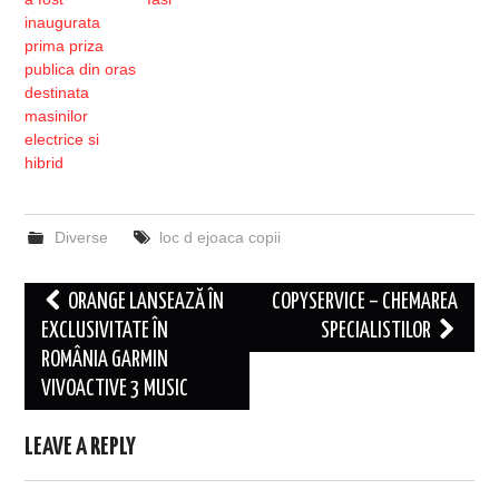
inaugurata
prima priza
publica din oras
destinata
masinilor
electrice si
hibrid
Diverse
loc d ejoaca copii
Post
ORANGE LANSEAZĂ ÎN
COPYSERVICE – CHEMAREA
navigation
EXCLUSIVITATE ÎN
SPECIALISTILOR
ROMÂNIA GARMIN
VIVOACTIVE 3 MUSIC
LEAVE A REPLY