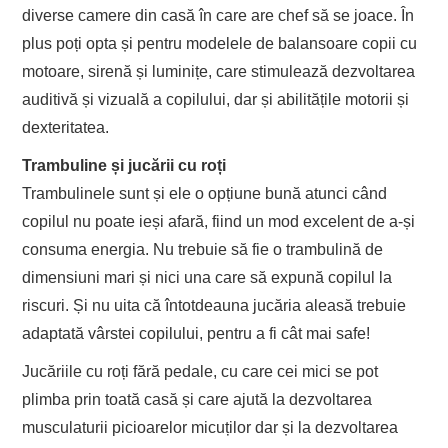
diverse camere din casă în care are chef să se joace. În
plus poți opta și pentru modelele de balansoare copii cu
motoare, sirenă și luminițe, care stimulează dezvoltarea
auditivă și vizuală a copilului, dar și abilitățile motorii și
dexteritatea.
Trambuline și jucării cu ro
ți
Trambulinele sunt și ele o opțiune bună atunci când
copilul nu poate ieși afară, fiind un mod excelent de a-și
consuma energia. Nu trebuie să fie o trambulină de
dimensiuni mari și nici una care să expună copilul la
riscuri. Și nu uita că întotdeauna jucăria aleasă trebuie
adaptată vârstei copilului, pentru a fi cât mai safe!
Jucăriile cu roți fără pedale, cu care cei mici se pot
plimba prin toată casă și care ajută la dezvoltarea
musculaturii picioarelor micuților dar și la dezvoltarea