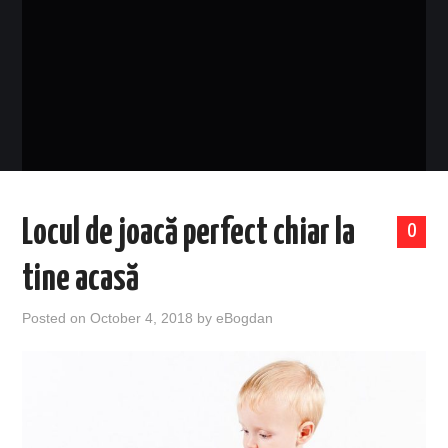
EVENIMENTE
TECH
BICICLETE
Locul de joacă perfect chiar la
0
tine acasă
Posted on
October 4, 2018
by
eBogdan