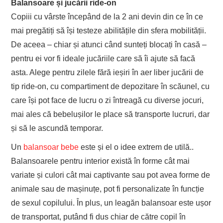
Balansoare și jucării ride-on
Copiii cu vârste începând de la 2 ani devin din ce în ce
mai pregătiți să își testeze abilitățile din sfera mobilității.
De aceea – chiar și atunci când sunteți blocați în casă –
pentru ei vor fi ideale jucăriile care să îi ajute să facă
asta. Alege pentru zilele fără ieșiri în aer liber jucării de
tip ride-on, cu compartiment de depozitare în scăunel, cu
care își pot face de lucru o zi întreagă cu diverse jocuri,
mai ales că bebelușilor le place să transporte lucruri, dar
și să le ascundă temporar.
Un
balansoar bebe
este și el o idee extrem de utilă..
Balansoarele pentru interior există în forme cât mai
variate și culori cât mai captivante sau pot avea forme de
animale sau de mașinuțe, pot fi personalizate în funcție
de sexul copilului. În plus, un leagăn balansoar este ușor
de transportat, putând fi dus chiar de către copil în