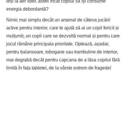
ieși la aer liber, astfel încât copilul să își consume
energia debordantă?
Nimic mai simplu decât un arsenal de câteva jucării
active pentru interior, care te ajută să ai un copil fericit și
mulțumit, un copil care se dezvoltă normal și pentru care
jocul rămâne principala prioritate. Optează, așadar,
pentru balansoare, tobogane sau trambuline de interior,
mai degrabă decât pentru capcana de a lăsa copilul fără
limită în fața tabletei, de la vârste extrem de fragede!