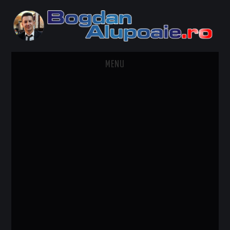
MENU
HOME
CONTACT
DESPRE BOGDAN ALUPOAIE
AUTOMOBILE
DRESS TO IMPRESS
TRAVEL