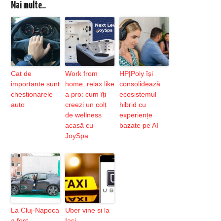
Mai multe..
Cat de
Work from
HP|Poly își
importante sunt
home, relax like
consolidează
chestionarele
a pro: cum îți
ecosistemul
auto
creezi un colț
hibrid cu
de wellness
experiențe
acasă cu
bazate pe AI
JoySpa
La Cluj-Napoca
Uber vine si la
a fost
Iasi