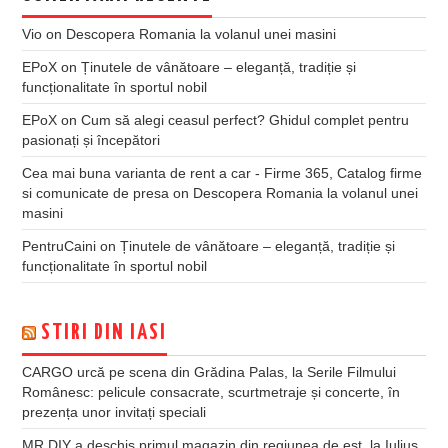
Vio
on
Descopera Romania la volanul unei masini
EPoX
on
Ținutele de vânătoare – eleganță, tradiție și
funcționalitate în sportul nobil
EPoX
on
Cum să alegi ceasul perfect? Ghidul complet pentru
pasionați și începători
Cea mai buna varianta de rent a car - Firme 365, Catalog firme
si comunicate de presa
on
Descopera Romania la volanul unei
masini
PentruCaini
on
Ținutele de vânătoare – eleganță, tradiție și
funcționalitate în sportul nobil
STIRI DIN IASI
CARGO urcă pe scena din Grădina Palas, la Serile Filmului
Românesc: pelicule consacrate, scurtmetraje și concerte, în
prezența unor invitați speciali
MR.DIY a deschis primul magazin din regiunea de est, la Iulius