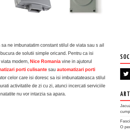
m sa ne imbunatatim constant stilul de viata sau s ail
ucura de solutii simple oricand. Pentru ca isi
SOC
e viata modern,
Nice Romania
vine in ajutorul
atizari porti culisante
sau
automatizari porti
tor celor care isi doresc sa isi imbunatateasca stilul
rati activitatile de zi cu zi, atunci incercati serviciile
ART
natatite nu vor intarzia sa apara.
Jacuz
cumpe
Fasci
O per