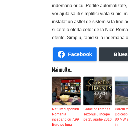
indemana oricui.Portile automatizate, 
vor ajuta sa iti simplifici viata si nic
instalat un astfel de sistem si la tine
si cere o oferta celor de la Nice Romani
oferite. Simplu, rapid si la indemana or
Facebook
Blues
Mai multe..
NetFlix disponibil
Game of Thrones
Parcul f
Romania
sezonul 6 incepe
Doiceșt
incepand cu 7,99
pe 25 aprilie 2016
80 MW a
Euro pe luna
în