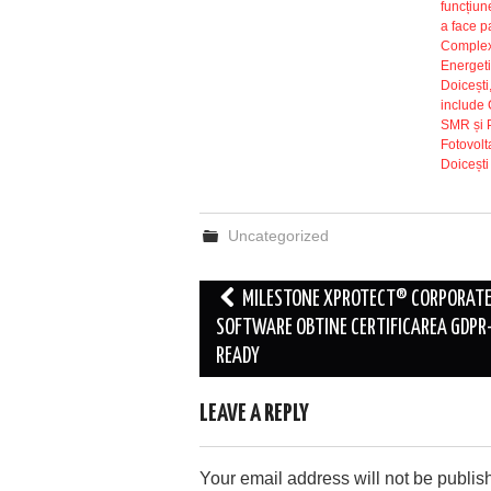
funcțiune
a face p
Complex
Energet
Doicești
include 
SMR și 
Fotovolt
Doicești
Uncategorized
Post
MILESTONE XPROTECT® CORPORAT
navigation
SOFTWARE OBTINE CERTIFICAREA GDPR
READY
LEAVE A REPLY
Your email address will not be publis