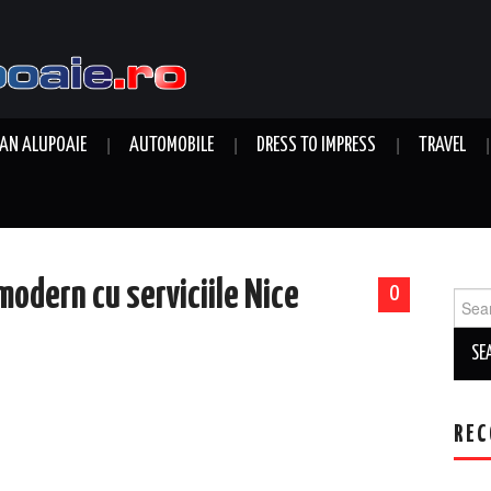
AN ALUPOAIE
AUTOMOBILE
DRESS TO IMPRESS
TRAVEL
modern cu serviciile Nice
0
Sear
for:
REC