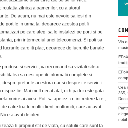
circulatia zilnica a oamenilor, cu ajutorul
atante. De acum, nu mai este nevoie sa iesi din
e portile in urma ta, deoarece acestea pot fi
COM
omatizari pe care alegi sa le instalezi pe porti si pe
stanta, prin intermediul unei telecomenzi. Si poti sa
Vio
o
masi
d lucrurile care iti plac, deoarece de lucrurile banale
.
EPo
tradiț
produse si servicii, va recomand sa vizitati site-ul
EPo
ibilitatea sa descoperiti informatii complete si
compl
, despre preturile acestora dar si despre ce servicii
Cea m
 dispozitie. Mai mult decat atat, echipa lor este gata
365, 
nelamurire ai avea. Poti sa apelezi cu incredere la ei,
Desco
de catre foarte multi clienti multumiti, care au avut
Pentr
elega
Nice a avut de oferit.
nobil
aza-ti propriul stil de viata, cu solutii care sunt la