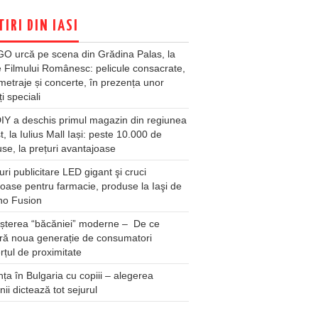
TIRI DIN IASI
O urcă pe scena din Grădina Palas, la
e Filmului Românesc: pelicule consacrate,
metraje și concerte, în prezența unor
ți speciali
Y a deschis primul magazin din regiunea
t, la Iulius Mall Iași: peste 10.000 de
se, la prețuri avantajoase
ri publicitare LED gigant şi cruci
oase pentru farmacie, produse la Iaşi de
no Fusion
șterea “băcăniei” moderne – De ce
ră noua generație de consumatori
țul de proximitate
ța în Bulgaria cu copiii – alegerea
unii dictează tot sejurul