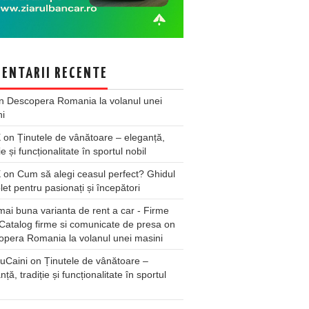
ENTARII RECENTE
n
Descopera Romania la volanul unei
ni
X
on
Ținutele de vânătoare – eleganță,
ie și funcționalitate în sportul nobil
X
on
Cum să alegi ceasul perfect? Ghidul
et pentru pasionați și începători
ai buna varianta de rent a car - Firme
Catalog firme si comunicate de presa
on
pera Romania la volanul unei masini
uCaini
on
Ținutele de vânătoare –
nță, tradiție și funcționalitate în sportul