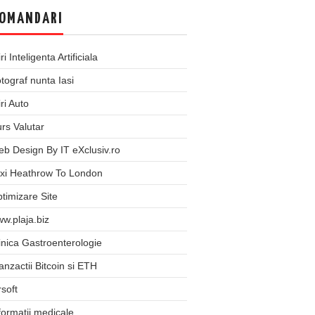
OMANDARI
iri Inteligenta Artificiala
tograf nunta Iasi
iri Auto
rs Valutar
b Design By IT eXclusiv.ro
xi Heathrow To London
timizare Site
w.plaja.biz
inica Gastroenterologie
anzactii Bitcoin si ETH
rsoft
formatii medicale