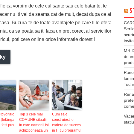
fie ca vorbim de cele culisante sau cele batante, te
S
i macar nu iti vei da seama cat de mult, decat dupa ce ai
 acasa. Bucura-te de toate avantajele pe care ti le ofera
CARG
Seril
a, ca sa poata sa iti faca un pret corect al serviciilor
scurt
icui, poti cere online orice informatie doresti!
invita
MR.DI
ky
de es
produ
Panou
lumin
Tech
Rena
prefe
comer
otovoltaic
Top 3 cele mai
Cum sa-ti
Vacan
i-Șotânga
COMUNE situatii
construiesti o
stați
 fost pus
in care oamenii isi
cariera de succes
achizitioneaza un
in IT cu programul