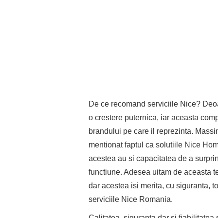
De ce recomand serviciile Nice? Deoa
o crestere puternica, iar aceasta comp
brandului pe care il reprezinta. Massi
mentionat faptul ca solutiile Nice Ho
acestea au si capacitatea de a surpri
functiune. Adesea uitam de aceasta t
dar acestea isi merita, cu siguranta, t
serviciile Nice Romania.
Calitatea, siguranta dar si fiabilitatea 