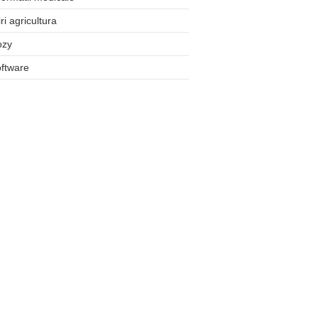
iri agricultura
ozy
ftware