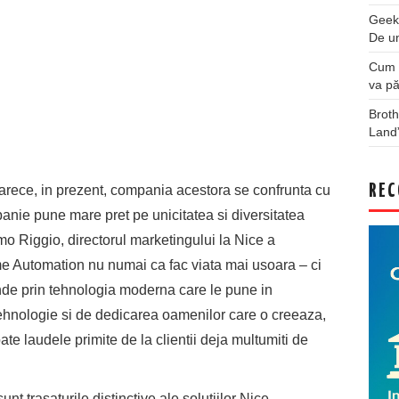
Geek
De u
Cum a
va pă
Broth
Land
REC
rece, in prezent, compania acestora se confrunta cu
anie pune mare pret pe unicitatea si diversitatea
mo Riggio, directorul marketingului la Nice a
me Automation nu numai ca fac viata mai usoara – ci
nde prin tehnologia moderna care le pune in
ehnologie si de dedicarea oamenilor care o creeaza,
oate laudele primite de la clientii deja multumiti de
sunt trasaturile distinctive ale solutiilor Nice,