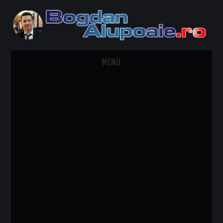
MENU
HOME
CONTACT
DESPRE BOGDAN ALUPOAIE
AUTOMOBILE
DRESS TO IMPRESS
TRAVEL