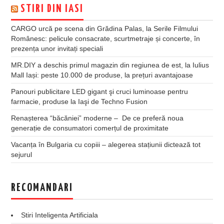
STIRI DIN IASI
CARGO urcă pe scena din Grădina Palas, la Serile Filmului
Românesc: pelicule consacrate, scurtmetraje și concerte, în
prezența unor invitați speciali
MR.DIY a deschis primul magazin din regiunea de est, la Iulius
Mall Iași: peste 10.000 de produse, la prețuri avantajoase
Panouri publicitare LED gigant şi cruci luminoase pentru
farmacie, produse la Iaşi de Techno Fusion
Renașterea “băcăniei” moderne – De ce preferă noua
generație de consumatori comerțul de proximitate
Vacanța în Bulgaria cu copiii – alegerea stațiunii dictează tot
sejurul
RECOMANDARI
Stiri Inteligenta Artificiala