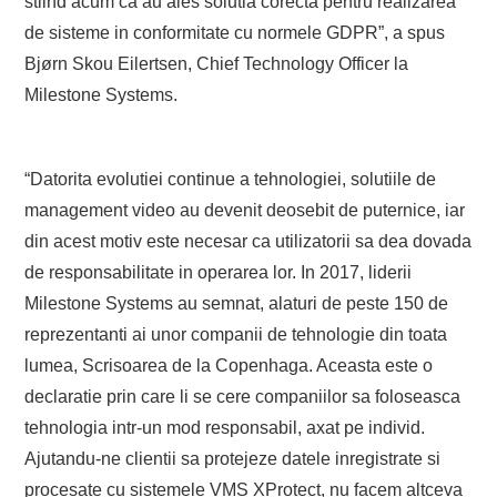
stiind acum ca au ales solutia corecta pentru realizarea
de sisteme in conformitate cu normele GDPR”, a spus
Bjørn Skou Eilertsen, Chief Technology Officer la
Milestone Systems.
“Datorita evolutiei continue a tehnologiei, solutiile de
management video au devenit deosebit de puternice, iar
din acest motiv este necesar ca utilizatorii sa dea dovada
de responsabilitate in operarea lor. In 2017, liderii
Milestone Systems au semnat, alaturi de peste 150 de
reprezentanti ai unor companii de tehnologie din toata
lumea, Scrisoarea de la Copenhaga. Aceasta este o
declaratie prin care li se cere companiilor sa foloseasca
tehnologia intr-un mod responsabil, axat pe individ.
Ajutandu-ne clientii sa protejeze datele inregistrate si
procesate cu sistemele VMS XProtect, nu facem altceva