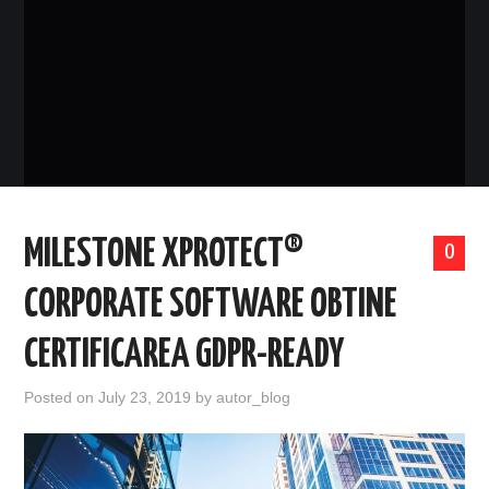
EVENIMENTE
TECH
BICICLETE
MILESTONE XPROTECT®
0
CORPORATE SOFTWARE OBTINE
CERTIFICAREA GDPR-READY
Posted on
July 23, 2019
by
autor_blog