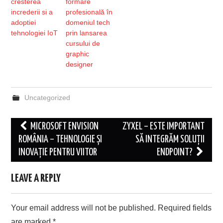
cresterea
formare
increderii si a
profesională în
adoptiei
domeniul tech
tehnologiei IoT
prin lansarea
cursului de
graphic
designer
Uncategorized
Post
MICROSOFT ENVISION
ZYXEL – ESTE IMPORTANT
navigation
ROMÂNIA – TEHNOLOGIE ȘI
SĂ INTEGRĂM SOLUȚII
INOVAȚIE PENTRU VIITOR
ENDPOINT?
LEAVE A REPLY
Your email address will not be published.
Required fields
are marked
*