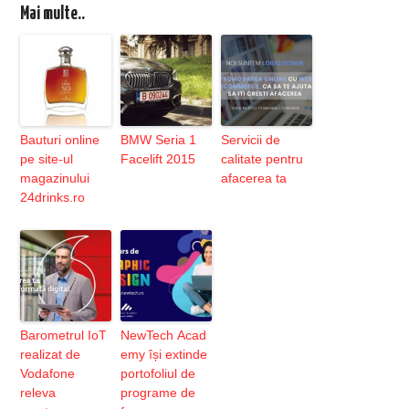
Mai multe..
Bauturi online
BMW Seria 1
Servicii de
pe site-ul
Facelift 2015
calitate pentru
magazinului
afacerea ta
24drinks.ro
Barometrul IoT
NewTech Acad
realizat de
emy își extinde
Vodafone
portofoliul de
releva
programe de