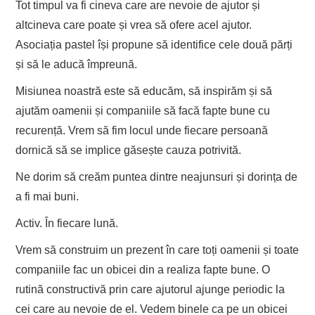
Tot timpul va fi cineva care are nevoie de ajutor și
altcineva care poate și vrea să ofere acel ajutor.
Asociația pastel își propune să identifice cele două părți
și să le aducă împreună.
Misiunea noastră este să educăm, să inspirăm și să
ajutăm oamenii și companiile să facă fapte bune cu
recurență. Vrem să fim locul unde fiecare persoană
dornică să se implice găsește cauza potrivită.
Ne dorim să creăm puntea dintre neajunsuri și dorința de
a fi mai buni.
Activ. În fiecare lună.
Vrem să construim un prezent în care toți oamenii și toate
companiile fac un obicei din a realiza fapte bune. O
rutină constructivă prin care ajutorul ajunge periodic la
cei care au nevoie de el. Vedem binele ca pe un obicei