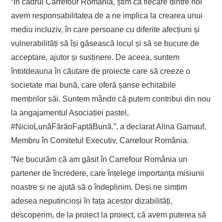
“În cadrul Carrefour România, știm că fiecare dintre noi
avem responsabilitatea de a ne implica la crearea unui
mediu incluziv, în care persoane cu diferite afecțiuni și
vulnerabilități să își găsească locul și să se bucure de
acceptare, ajutor și susținere. De aceea, suntem
întotdeauna în căutare de proiecte care să creeze o
societate mai bună, care oferă șanse echitabile
membrilor săi. Suntem mândri că putem contribui din nou
la angajamentul Asociației pastel,
#NicioLunăFărăoFaptăBună.”, a declarat Alina Gamauf,
Membru în Comitetul Executiv, Carrefour România.
“Ne bucurăm că am găsit în Carrefour România un
partener de încredere, care înțelege importanța misiunii
noastre și ne ajută să o îndeplinim. Deși ne simțim
adesea neputincioși în fața acestor dizabilități,
descoperim, de la proiect la proiect, că avem puterea să