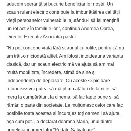
aducem speranță și bucurie beneficiarilor noștri. Un
scaun rulant electric contribuie la îmbunătățirea calității
vieții persoanelor vulnerabile, ajutându-i să își mențină
un rol activ în familiile lor.”, continuă Andreea Oprea,
Director Executiv Asociația pastel.
“Nu pot concepe viața fără scaunul cu rotile, pentru că nu
am trăit-o niciodată altfel. Am folosit întotdeauna varianta
clasică, dar un scaun electric mă va ajuta să am mai
multă mobilitate, încredere, stimă de sine și
independență de deplasare. Cu aceste <<picioare
rotunde>> voi putea să mă plimb alături de familie, să
merg la cumpărături, la cinema, să fac fapte bune și să
rămân o parte din societate. Le mulțumesc celor care fac
posibile toate acestea și încurajez toți oamenii să ajute,
așa cum pot.”, a declarat doamna Maria, unul dintre
beneficiarii proiectului “Pedale Salvatoare”.