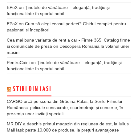
EPoX
on
Ținutele de vânătoare – eleganță, tradiție și
funcționalitate în sportul nobil
EPoX
on
Cum să alegi ceasul perfect? Ghidul complet pentru
pasionați și începători
Cea mai buna varianta de rent a car - Firme 365, Catalog firme
si comunicate de presa
on
Descopera Romania la volanul unei
masini
PentruCaini
on
Ținutele de vânătoare – eleganță, tradiție și
funcționalitate în sportul nobil
STIRI DIN IASI
CARGO urcă pe scena din Grădina Palas, la Serile Filmului
Românesc: pelicule consacrate, scurtmetraje și concerte, în
prezența unor invitați speciali
MR.DIY a deschis primul magazin din regiunea de est, la Iulius
Mall Iași: peste 10.000 de produse, la prețuri avantajoase