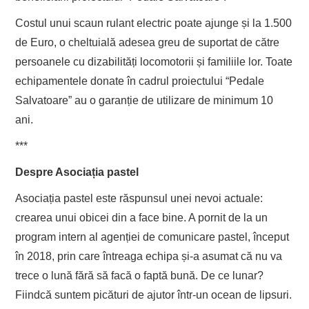
Costul unui scaun rulant electric poate ajunge și la 1.500
de Euro, o cheltuială adesea greu de suportat de către
persoanele cu dizabilități locomotorii și familiile lor. Toate
echipamentele donate în cadrul proiectului “Pedale
Salvatoare” au o garanție de utilizare de minimum 10
ani.
***
Despre Asociația pastel
Asociația pastel este răspunsul unei nevoi actuale:
crearea unui obicei din a face bine. A pornit de la un
program intern al agenției de comunicare pastel, început
în 2018, prin care întreaga echipa și-a asumat că nu va
trece o lună fără să facă o faptă bună. De ce lunar?
Fiindcă suntem picături de ajutor într-un ocean de lipsuri.