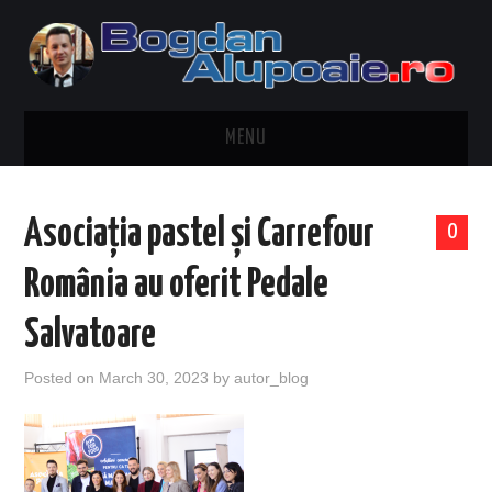
MENU
HOME
Asociația pastel și Carrefour
0
CONTACT
România au oferit Pedale
DESPRE BOGDAN ALUPOAIE
Salvatoare
AUTOMOBILE
Posted on
March 30, 2023
by
autor_blog
DRESS TO IMPRESS
TRAVEL