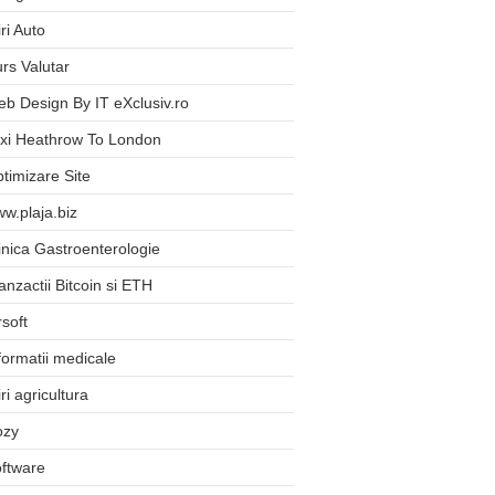
iri Auto
rs Valutar
b Design By IT eXclusiv.ro
xi Heathrow To London
timizare Site
w.plaja.biz
inica Gastroenterologie
anzactii Bitcoin si ETH
rsoft
formatii medicale
iri agricultura
ozy
ftware