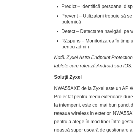
Predict – Identifică persoane, dispo
Prevent – Utilizatorii trebuie să s
puternică
Detect – Detectarea navigării pe w
Răspuns – Monitorizarea în timp util
pentru admin
Notă: Zyxel Astra Endpoint Protection 
tablete care rulează Android sau IOS.
Soluții Zyxel
NWA55AXE de la Zyxel este un AP WiFi 6
Proiectat pentru medii exterioare du
la intemperii, este cel mai bun punct 
rețeaua wireless în exterior. NWA55A
pentru a alege în mod liber între gest
noastră super ușoară de gestionare a 