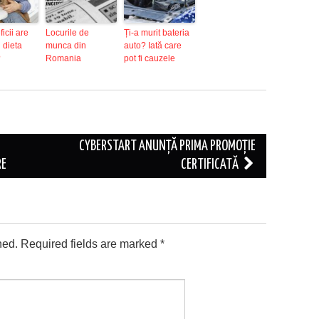
icii are
Locurile de
Ți-a murit bateria
n dieta
munca din
auto? Iată care
?
Romania
pot fi cauzele
CYBERSTART ANUNȚĂ PRIMA PROMOȚIE
RE
CERTIFICATĂ
hed.
Required fields are marked
*