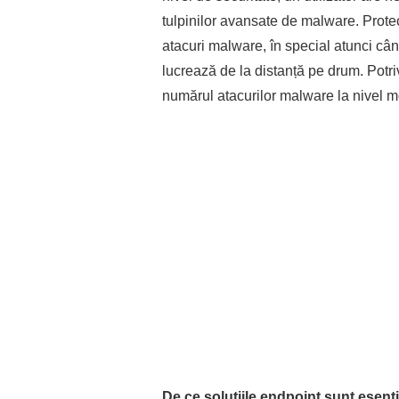
tulpinilor avansate de malware. Prote
atacuri malware, în special atunci când
lucrează de la distanță pe drum. Potri
numărul atacurilor malware la nivel mo
De ce soluțiile endpoint sunt esenț