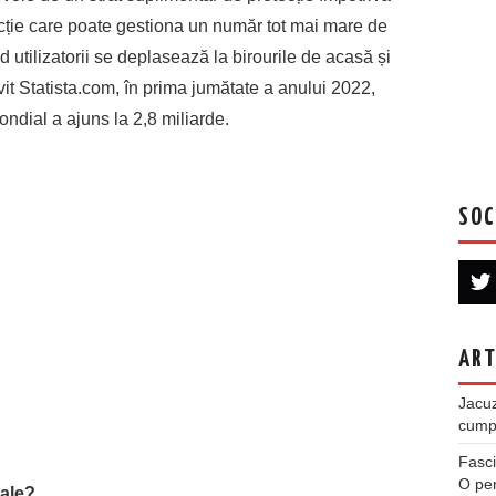
cție care poate gestiona un număr tot mai mare de
 utilizatorii se deplasează la birourile de acasă și
vit Statista.com, în prima jumătate a anului 2022,
ndial a ajuns la 2,8 miliarde.
SOC
ART
Jacuz
cumpe
Fasci
O per
iale?