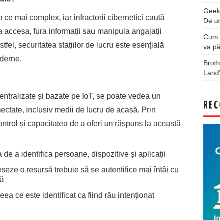
Geek
 ce mai complex, iar infractorii cibernetici caută
De u
 accesa, fura informații sau manipula angajații
Cum a
stfel, securitatea stațiilor de lucru este esențială
va pă
oderne.
Broth
Land
entralizate și bazate pe IoT, se poate vedea un
REC
ectate, inclusiv medii de lucru de acasă. Prin
ontrol și capacitatea de a oferi un răspuns la această
a de a identifica persoane, dispozitive și aplicații
seze o resursă trebuie să se autentifice mai întâi cu
că
ea ce este identificat ca fiind rău intenționat