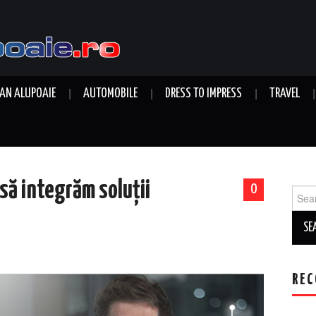
AN ALUPOAIE
AUTOMOBILE
DRESS TO IMPRESS
TRAVEL
să integrăm soluții
0
Sear
for:
REC