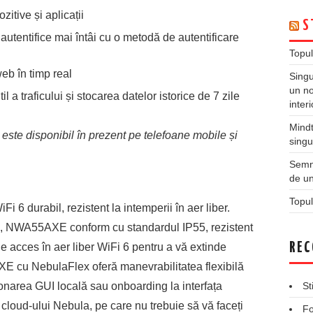
zitive și aplicații
S
e autentifice mai întâi cu o metodă de autentificare
Topul
eb în timp real
Singu
un no
 a traficului și stocarea datelor istorice de 7 zile
inter
Mindt
este disponibil în prezent pe telefoane mobile și
singu
Semne
de un
Topul
 durabil, rezistent la intemperii în aer liber.
re, NWA55AXE conform cu standardul IP55, rezistent
REC
de acces în aer liber WiFi 6 pentru a vă extinde
XE cu NebulaFlex oferă manevrabilitatea flexibilă
ionarea GUI locală sau onboarding la interfața
St
cloud-ului Nebula, pe care nu trebuie să vă faceți
Fo