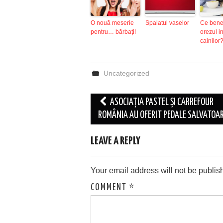
O nouă meserie
Spalatul vaselor
Ce benef
pentru… bărbați!
orezul i
cainilor
Uncategorized
Post
ASOCIAȚIA PASTEL ȘI CARREFOUR
navigation
ROMÂNIA AU OFERIT PEDALE SALVATOA
LEAVE A REPLY
Your email address will not be publis
COMMENT
*