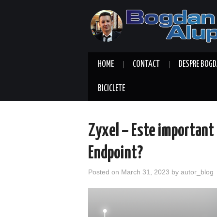
HOME
CONTACT
DESPRE BOGD
BICICLETE
Zyxel – Este important 
Endpoint?
Posted on
March 31, 2023
by
autor_blog