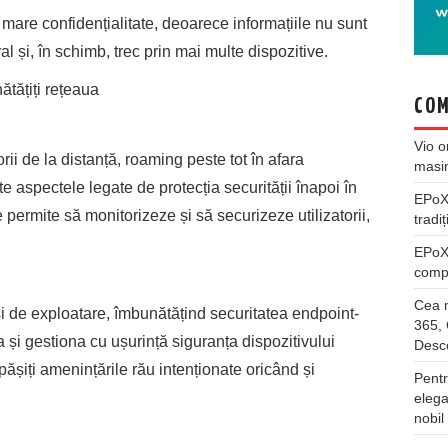
mare confidențialitate, deoarece informațiile nu sunt
al și, în schimb, trec prin mai multe dispozitive.
ătățiți rețeaua
COM
Vio
o
rii de la distanță, roaming peste tot în afara
masi
e aspectele legate de protecția securității înapoi în
EPo
e permite să monitorizeze și să securizeze utilizatorii,
tradiț
EPo
compl
Cea m
și de exploatare, îmbunătățind securitatea endpoint-
365, 
la și gestiona cu ușurință siguranța dispozitivului
Desco
pășiți amenințările rău intenționate oricând și
Pentr
elega
nobil