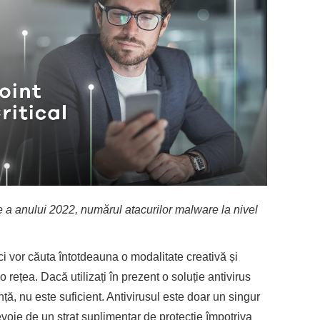
te a anului 2022, numărul atacurilor malware la nivel
ici vor căuta întotdeauna o modalitate creativă și
 rețea. Dacă utilizați în prezent o soluție antivirus
ță, nu este suficient. Antivirusul este doar un singur
nevoie de un strat suplimentar de protecție împotriva