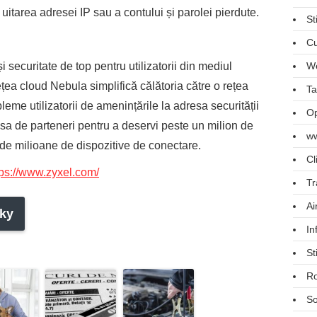
la uitarea adresei IP sau a contului și parolei pierdute.
St
Cu
i securitate de top pentru utilizatorii din mediul
We
țea cloud Nebula simplifică călătoria către o rețea
Ta
bleme utilizatorii de amenințările la adresa securității
Op
 sa de parteneri pentru a deservi peste un milion de
ww
 de milioane de dispozitive de conectare.
Cl
tps://www.zyxel.com/
Tr
Ai
ky
In
St
R
So