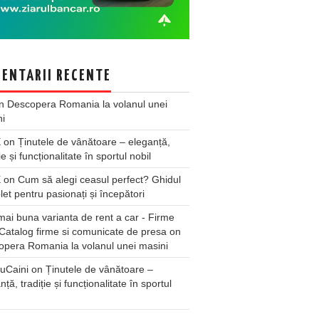
ENTARII RECENTE
n
Descopera Romania la volanul unei
ni
X
on
Ținutele de vânătoare – eleganță,
ie și funcționalitate în sportul nobil
X
on
Cum să alegi ceasul perfect? Ghidul
et pentru pasionați și începători
ai buna varianta de rent a car - Firme
Catalog firme si comunicate de presa
on
pera Romania la volanul unei masini
uCaini
on
Ținutele de vânătoare –
nță, tradiție și funcționalitate în sportul