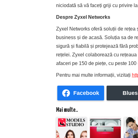
niciodată să vă faceți griji cu privire 
Despre Zyxel Networks
Zyxel Networks oferă soluții de rețea ș
business și de acasă. Soluția sa de re
sigură și fiabilă și protejează fără pro
rețelei. Zyxel colaborează cu rețeaua
afaceri pe 150 de piețe, cu peste 100
Pentru mai multe informații, vizitați
ht
Facebook
Blues
Mai multe..