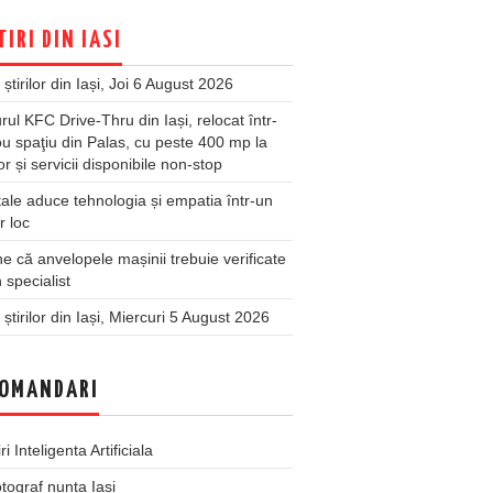
TIRI DIN IASI
 știrilor din Iași, Joi 6 August 2026
rul KFC Drive-Thru din Iași, relocat într-
u spaţiu din Palas, cu peste 400 mp la
ior și servicii disponibile non-stop
ale aduce tehnologia și empatia într-un
r loc
 că anvelopele mașinii trebuie verificate
 specialist
 știrilor din Iași, Miercuri 5 August 2026
OMANDARI
iri Inteligenta Artificiala
tograf nunta Iasi