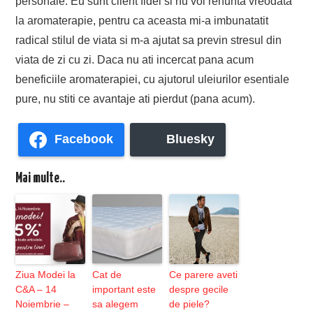
personale. Eu sunt client fidel si nu voi renunta vreodata
la aromaterapie, pentru ca aceasta mi-a imbunatatit
radical stilul de viata si m-a ajutat sa previn stresul din
viata de zi cu zi. Daca nu ati incercat pana acum
beneficiile aromaterapiei, cu ajutorul uleiurilor esentiale
pure, nu stiti ce avantaje ati pierdut (pana acum).
Facebook
Bluesky
Mai multe..
Ziua Modei la
Cat de
Ce parere aveti
C&A – 14
important este
despre gecile
Noiembrie –
sa alegem
de piele?