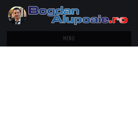
MENU
HOME
CONTACT
DESPRE BOGDAN ALUPOAIE
AUTOMOBILE
DRESS TO IMPRESS
TRAVEL