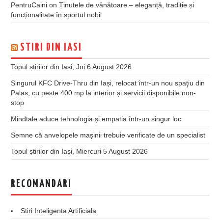
PentruCaini
on
Ținutele de vânătoare – eleganță, tradiție și
funcționalitate în sportul nobil
STIRI DIN IASI
Topul știrilor din Iași, Joi 6 August 2026
Singurul KFC Drive-Thru din Iași, relocat într-un nou spaţiu din
Palas, cu peste 400 mp la interior și servicii disponibile non-
stop
Mindtale aduce tehnologia și empatia într-un singur loc
Semne că anvelopele mașinii trebuie verificate de un specialist
Topul știrilor din Iași, Miercuri 5 August 2026
RECOMANDARI
Stiri Inteligenta Artificiala