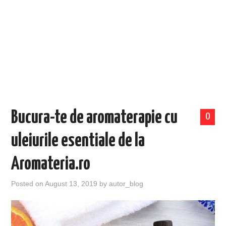
EVENIMENTE
TECH
BICICLETE
Bucura-te de aromaterapie cu
0
uleiurile esentiale de la
Aromateria.ro
Posted on
August 13, 2019
by
autor_blog