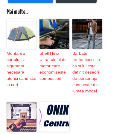
Mai multe..
Montarea
Shell Helix
Barbatii
cortului si
Ultra, uleiul de
pretentiosi stiu
siguranta
motor care
ca stilul este
necesara
economiseste
definit deseori
atunci cand stai
combustibil
de personaje
in cort
cunoscute din
lumea modei