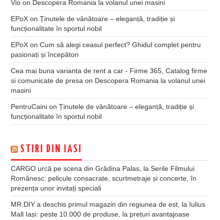
Vio
on
Descopera Romania la volanul unei masini
EPoX
on
Ținutele de vânătoare – eleganță, tradiție și
funcționalitate în sportul nobil
EPoX
on
Cum să alegi ceasul perfect? Ghidul complet pentru
pasionați și începători
Cea mai buna varianta de rent a car - Firme 365, Catalog firme
si comunicate de presa
on
Descopera Romania la volanul unei
masini
PentruCaini
on
Ținutele de vânătoare – eleganță, tradiție și
funcționalitate în sportul nobil
STIRI DIN IASI
CARGO urcă pe scena din Grădina Palas, la Serile Filmului
Românesc: pelicule consacrate, scurtmetraje și concerte, în
prezența unor invitați speciali
MR.DIY a deschis primul magazin din regiunea de est, la Iulius
Mall Iași: peste 10.000 de produse, la prețuri avantajoase