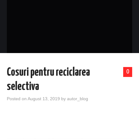
EVENIMENTE
TECH
BICICLETE
Cosuri pentru reciclarea
0
selectiva
Posted on
August 13, 2019
by
autor_blog