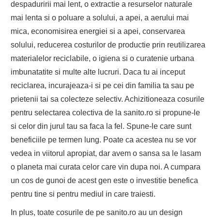
despaduririi mai lent, o extractie a resurselor naturale
mai lenta si o poluare a solului, a apei, a aerului mai
mica, economisirea energiei si a apei, conservarea
solului, reducerea costurilor de productie prin reutilizarea
materialelor reciclabile, o igiena si o curatenie urbana
imbunatatite si multe alte lucruri. Daca tu ai inceput
reciclarea, incurajeaza-i si pe cei din familia ta sau pe
prietenii tai sa colecteze selectiv. Achizitioneaza cosurile
pentru selectarea colectiva de la sanito.ro si propune-le
si celor din jurul tau sa faca la fel. Spune-le care sunt
beneficiile pe termen lung. Poate ca acestea nu se vor
vedea in viitorul apropiat, dar avem o sansa sa le lasam
o planeta mai curata celor care vin dupa noi. A cumpara
un cos de gunoi de acest gen este o investitie benefica
pentru tine si pentru mediul in care traiesti.
In plus, toate cosurile de pe sanito.ro au un design