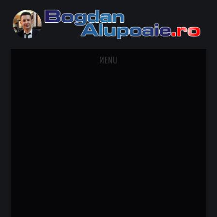
MENU
HOME
CONTACT
DESPRE BOGDAN ALUPOAIE
AUTOMOBILE
DRESS TO IMPRESS
TRAVEL