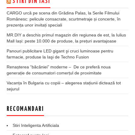
STIRI DIN IASI
CARGO urcă pe scena din Grădina Palas, la Serile Filmului
Românesc: pelicule consacrate, scurtmetraje și concerte, în
prezența unor invitați speciali
MR.DIY a deschis primul magazin din regiunea de est, la Iulius
Mall Iași: peste 10.000 de produse, la prețuri avantajoase
Panouri publicitare LED gigant şi cruci luminoase pentru
farmacie, produse la Iaşi de Techno Fusion
Renașterea “băcăniei” moderne – De ce preferă noua
generație de consumatori comerțul de proximitate
Vacanța în Bulgaria cu copiii – alegerea stațiunii dictează tot
sejurul
RECOMANDARI
Stiri Inteligenta Artificiala