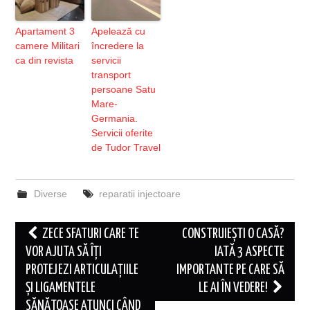
Apartament 3
Apelează cu
camere Militari
încredere la
ca din revista
servicii
transport
persoane Satu
Mare-
Germania.
Servicii oferite
de Tudor Travel
Diverse
reparatii injectoare
Post
ZECE SFATURI CARE TE
CONSTRUIEȘTI O CASĂ?
navigation
VOR AJUTA SĂ ÎȚI
IATĂ 3 ASPECTE
PROTEJEZI ARTICULAȚIILE
IMPORTANTE PE CARE SĂ
ȘI LIGAMENTELE
LE AI ÎN VEDERE!
SĂNĂTOASE ATUNCI CÂND