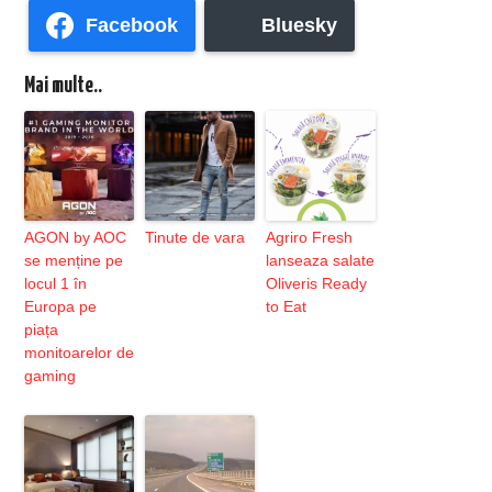
Facebook
Bluesky
Mai multe..
AGON by AOC
Tinute de vara
Agriro Fresh
se menține pe
lanseaza salate
locul 1 în
Oliveris Ready
Europa pe
to Eat
piața
monitoarelor de
gaming