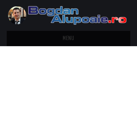
MENU
HOME
CONTACT
DESPRE BOGDAN ALUPOAIE
AUTOMOBILE
DRESS TO IMPRESS
TRAVEL