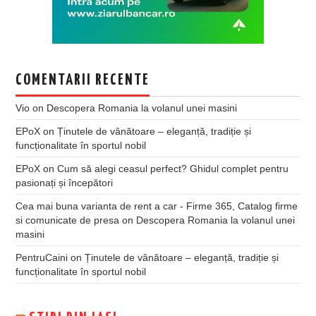
COMENTARII RECENTE
Vio
on
Descopera Romania la volanul unei masini
EPoX
on
Ținutele de vânătoare – eleganță, tradiție și
funcționalitate în sportul nobil
EPoX
on
Cum să alegi ceasul perfect? Ghidul complet pentru
pasionați și începători
Cea mai buna varianta de rent a car - Firme 365, Catalog firme
si comunicate de presa
on
Descopera Romania la volanul unei
masini
PentruCaini
on
Ținutele de vânătoare – eleganță, tradiție și
funcționalitate în sportul nobil