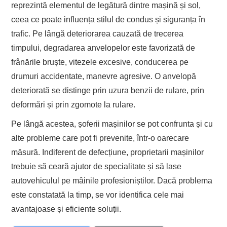
reprezintă elementul de legătură dintre mașină și sol,
ceea ce poate influența stilul de condus și siguranța în
trafic. Pe lângă deteriorarea cauzată de trecerea
timpului, degradarea anvelopelor este favorizată de
frânările bruște, vitezele excesive, conducerea pe
drumuri accidentate, manevre agresive. O anvelopă
deteriorată se distinge prin uzura benzii de rulare, prin
deformări și prin zgomote la rulare.
Pe lângă acestea, șoferii mașinilor se pot confrunta și cu
alte probleme care pot fi prevenite, într-o oarecare
măsură. Indiferent de defecțiune, proprietarii mașinilor
trebuie să ceară ajutor de specialitate și să lase
autovehiculul pe mâinile profesioniștilor. Dacă problema
este constatată la timp, se vor identifica cele mai
avantajoase și eficiente soluții.