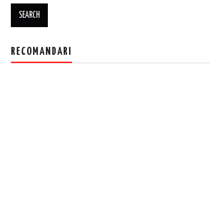
RECOMANDARI