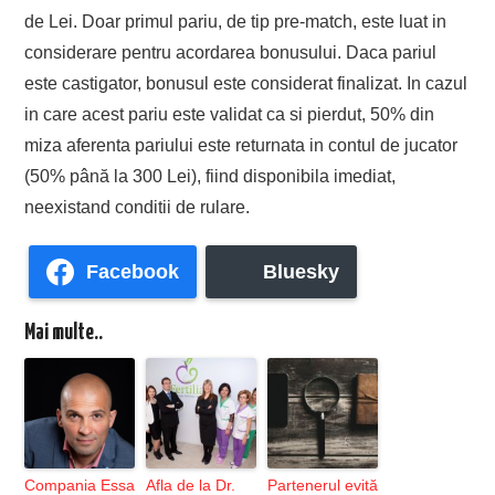
de Lei. Doar primul pariu, de tip pre-match, este luat in
considerare pentru acordarea bonusului. Daca pariul
este castigator, bonusul este considerat finalizat. In cazul
in care acest pariu este validat ca si pierdut, 50% din
miza aferenta pariului este returnata in contul de jucator
(50% până la 300 Lei), fiind disponibila imediat,
neexistand conditii de rulare.
Facebook
Bluesky
Mai multe..
Compania Essa
Afla de la Dr.
Partenerul evită