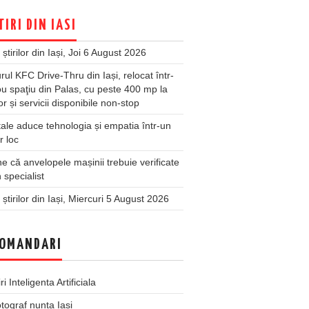
TIRI DIN IASI
 știrilor din Iași, Joi 6 August 2026
rul KFC Drive-Thru din Iași, relocat într-
u spaţiu din Palas, cu peste 400 mp la
ior și servicii disponibile non-stop
ale aduce tehnologia și empatia într-un
r loc
 că anvelopele mașinii trebuie verificate
 specialist
 știrilor din Iași, Miercuri 5 August 2026
OMANDARI
iri Inteligenta Artificiala
tograf nunta Iasi