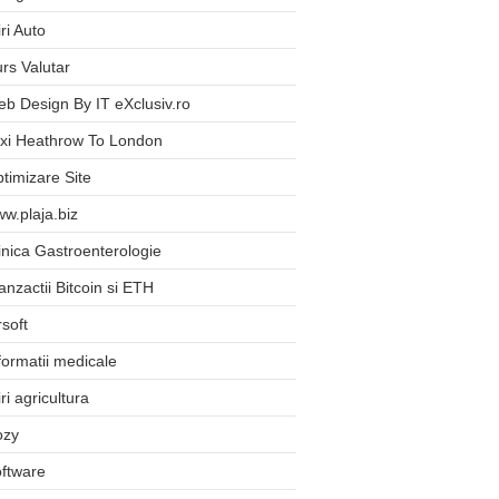
iri Auto
rs Valutar
b Design By IT eXclusiv.ro
xi Heathrow To London
timizare Site
w.plaja.biz
inica Gastroenterologie
anzactii Bitcoin si ETH
rsoft
formatii medicale
iri agricultura
ozy
ftware