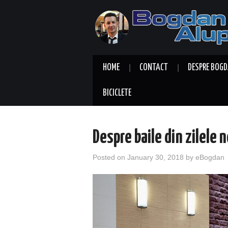
HOME
CONTACT
DESPRE BOGD
BICICLETE
Despre baile din zilele 
Posted on
January 30, 2018
by
eBogdan