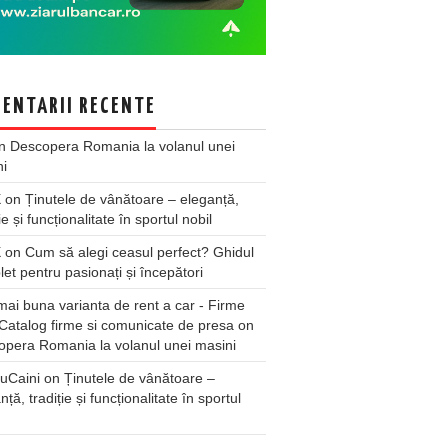
ENTARII RECENTE
n
Descopera Romania la volanul unei
ni
X
on
Ținutele de vânătoare – eleganță,
ie și funcționalitate în sportul nobil
X
on
Cum să alegi ceasul perfect? Ghidul
et pentru pasionați și începători
ai buna varianta de rent a car - Firme
Catalog firme si comunicate de presa
on
pera Romania la volanul unei masini
uCaini
on
Ținutele de vânătoare –
nță, tradiție și funcționalitate în sportul