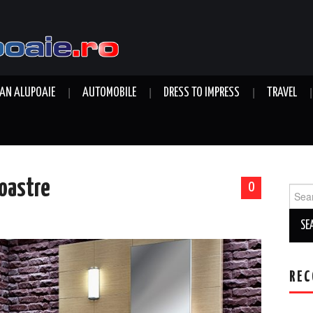
AN ALUPOAIE
AUTOMOBILE
DRESS TO IMPRESS
TRAVEL
noastre
0
Sear
for:
REC