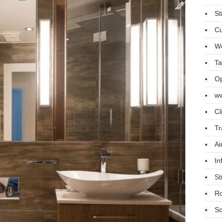
St
Cu
We
Ta
Op
ww
Cl
Tr
Ai
In
St
R
So