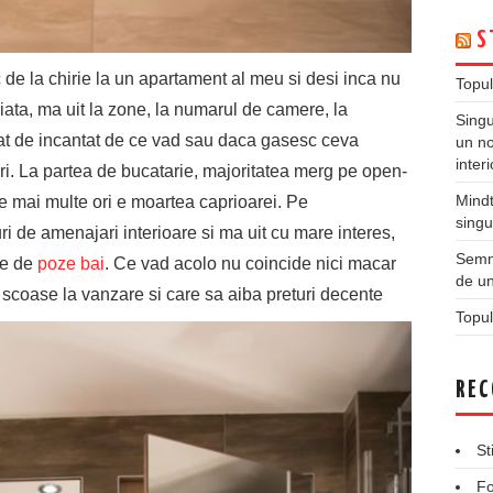
S
ec de la chirie la un apartament al meu si desi inca nu
Topul
iata, ma uit la zone, la numarul de camere, la
Singu
tat de incantat de ce vad sau daca gasesc ceva
un no
inter
ri. La partea de bucatarie, majoritatea merg pe open-
Mindt
e mai multe ori e moartea caprioarei. Pe
singu
i de amenajari interioare si ma uit cu mare interes,
Semne
le de
poze bai
. Ce vad acolo nu coincide nici macar
de un
scoase la vanzare si care sa aiba preturi decente
Topul
REC
St
Fo