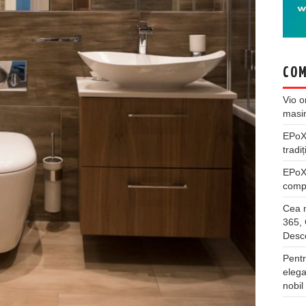
COM
Vio
o
masi
EPo
tradiț
EPo
compl
Cea m
365, 
Desco
Pentr
elega
nobil