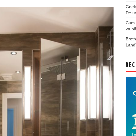
Geek
De u
Cum a
va pă
Broth
Land
REC