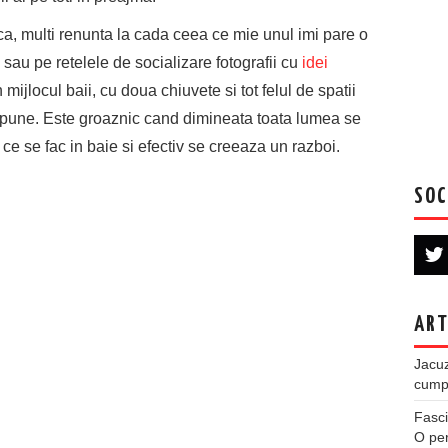
ca, multi renunta la cada ceea ce mie unul imi pare o
sau pe retelele de socializare fotografii cu
idei
mijlocul baii, cu doua chiuvete si tot felul de spatii
spune. Este groaznic cand dimineata toata lumea se
 ce se fac in baie si efectiv se creeaza un razboi.
SOC
ART
Jacuz
cumpe
Fasci
O per