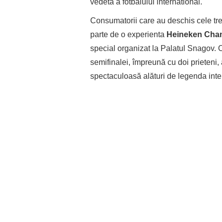
vedeta a fotbalului international.
Consumatorii care au deschis cele tre
parte de o experienta
Heineken Cha
special organizat la Palatul Snagov. Cei
semifinalei, împreună cu doi prieteni
spectaculoasă alături de legenda in