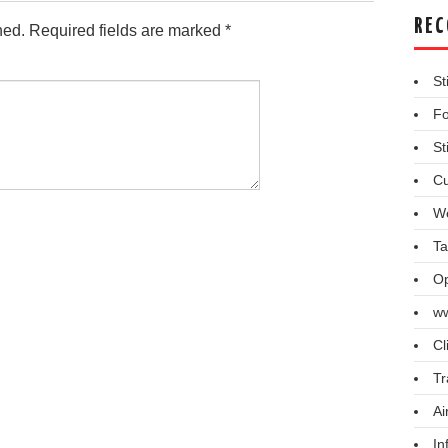
REC
hed.
Required fields are marked
*
St
Fo
St
Cu
We
Ta
Op
ww
Cl
Tr
Ai
In