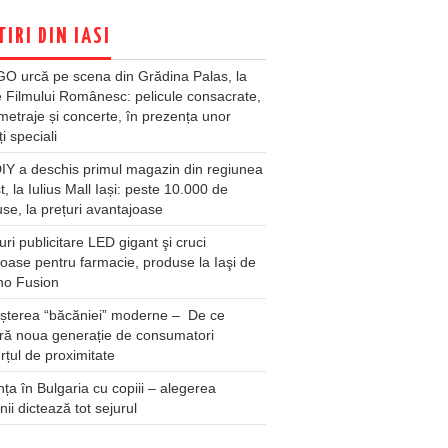
TIRI DIN IASI
O urcă pe scena din Grădina Palas, la
e Filmului Românesc: pelicule consacrate,
metraje și concerte, în prezența unor
ți speciali
Y a deschis primul magazin din regiunea
t, la Iulius Mall Iași: peste 10.000 de
se, la prețuri avantajoase
ri publicitare LED gigant şi cruci
oase pentru farmacie, produse la Iaşi de
no Fusion
șterea “băcăniei” moderne – De ce
ră noua generație de consumatori
țul de proximitate
ța în Bulgaria cu copiii – alegerea
unii dictează tot sejurul