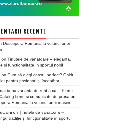
ENTARII RECENTE
n
Descopera Romania la volanul unei
ni
X
on
Ținutele de vânătoare – eleganță,
ie și funcționalitate în sportul nobil
X
on
Cum să alegi ceasul perfect? Ghidul
et pentru pasionați și începători
ai buna varianta de rent a car - Firme
Catalog firme si comunicate de presa
on
pera Romania la volanul unei masini
uCaini
on
Ținutele de vânătoare –
nță, tradiție și funcționalitate în sportul