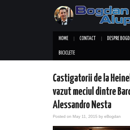
HOME
CONTACT
DESPRE BOGD
BICICLETE
Castigatorii de la Hei
vazut meciul dintre Barc
Alessandro Nesta
Posted on
May 11, 2015
by
eBogdan