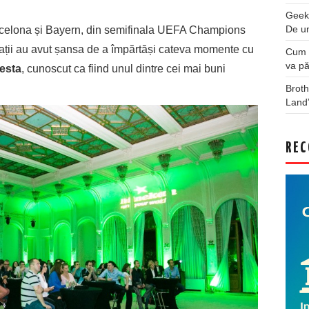
Geek
De u
Barcelona și Bayern, din semifinala UEFA Champions
tații au avut șansa de a împărtăși cateva momente cu
Cum a
va pă
esta
, cunoscut ca fiind unul dintre cei mai buni
Broth
Land
REC