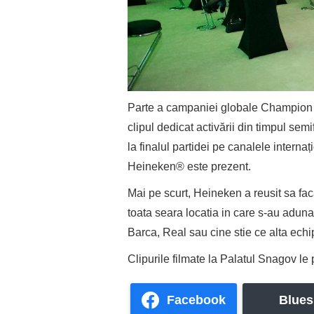
Parte a campaniei globale Champion 
clipul dedicat activării din timpul se
la finalul partidei pe canalele internaț
Heineken® este prezent.
Mai pe scurt, Heineken a reusit sa fac
toata seara locatia in care s-au adunat 
Barca, Real sau cine stie ce alta echi
Clipurile filmate la Palatul Snagov le
Facebook
Blues