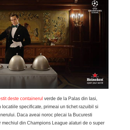
tit deste containerul
verde de la Palas din Iasi,
catiile specificate, primeai un tichet razuibil si
inerului. Daca aveai noroc plecai la Bucuresti
er mechiul din Champions League alaturi de o super