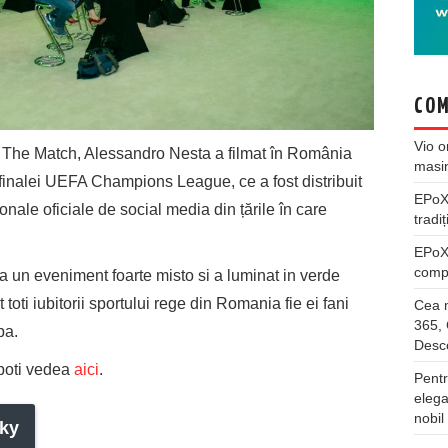
COM
Vio
o
The Match, Alessandro Nesta a filmat în România
masi
mifinalei UEFA Champions League, ce a fost distribuit
EPo
ionale oficiale de social media din țările în care
tradiț
EPo
compl
a un eveniment foarte misto si a luminat in verde
toti iubitorii sportului rege din Romania fie ei fani
Cea m
365, 
pa.
Desco
 poti vedea
aici
.
Pentr
elega
nobil
ky