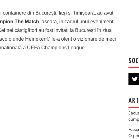
i containere din București,
Iași
și Timișoara, au avut
mpion The Match
, aseara, in cadrul unui eveniment
 trei câștigători au fost invitați la București în ziua
, acolo unde Heineken® le-a oferit o vizionare de meci
ternațională a UEFA Champions League.
SOC
ART
Jacuz
cumpe
Fasci
O per