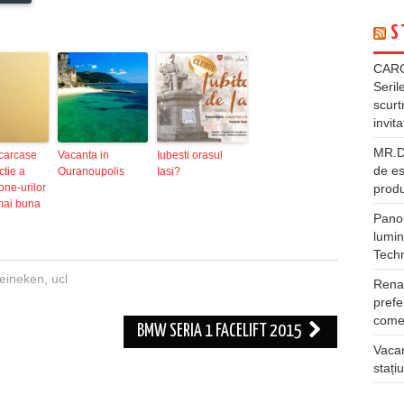
S
CARG
Seril
scurt
invita
MR.DI
 carcase
Vacanta in
Iubesti orasul
de es
ctie a
Ouranoupolis
Iasi?
produ
ne-urilor
mai buna
Panou
lumin
Tech
eineken
,
ucl
Rena
prefe
comer
BMW SERIA 1 FACELIFT 2015
Vacan
stați