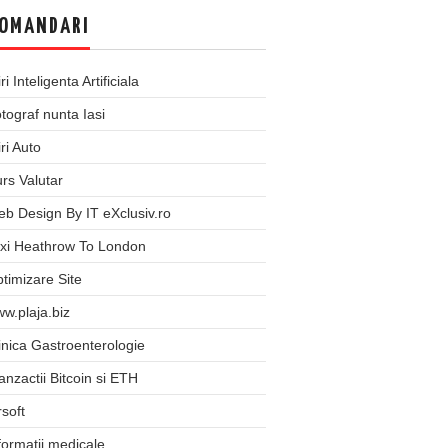
OMANDARI
iri Inteligenta Artificiala
tograf nunta Iasi
iri Auto
rs Valutar
b Design By IT eXclusiv.ro
xi Heathrow To London
timizare Site
w.plaja.biz
inica Gastroenterologie
anzactii Bitcoin si ETH
rsoft
formatii medicale