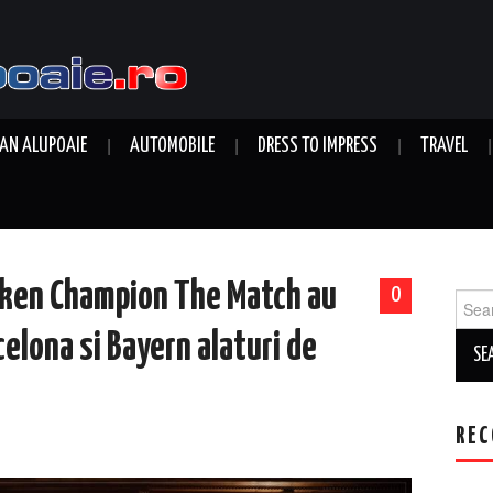
AN ALUPOAIE
AUTOMOBILE
DRESS TO IMPRESS
TRAVEL
neken Champion The Match au
0
Sear
for:
elona si Bayern alaturi de
REC