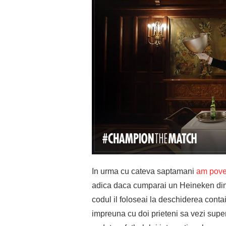
In urma cu cateva saptamani
am poves
adica daca cumparai un Heineken din lo
codul il foloseai la deschiderea conta
impreuna cu doi prieteni sa vezi sup