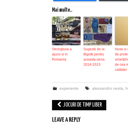
Mai multe..
Strongbow a
Sugestii de la
Huse si
ajuns si in
Bigotti pentru
de prote
Romania
aceasta iarna
smartpho
2014-2015
de cea 
calitate!
experiente
alessandro nesta
,
h
Post
JOCURI DE TIMP LIBER
navigation
LEAVE A REPLY