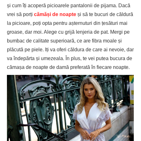
și cum îți acoperă picioarele pantalonii de pijama. Dacă
vrei să porți
cămăși de noapte
și să te bucuri de căldură
la picioare, poți opta pentru așternuturi din țesături mai
groase, dar moi. Alege cu grijă lenjeria de pat. Mergi pe
bumbac de calitate superioară, ce are fibra moale și
plăcută pe piele. Iți va oferi căldura de care ai nevoie, dar
va îndepărta și umezeala. În plus, te vei putea bucura de
cămașa de noapte de damă preferată în fiecare noapte.