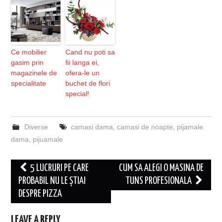
Ce mobilier
Cand nu poti sa
gasim prin
fii langa ei,
magazinele de
ofera-le un
specialitate
buchet de flori
special!
Diverse
camasi dama
,
camasi de noapte
,
pijamale
dama
,
pijuamale
Post
5 LUCRURI PE CARE
CUM SA ALEGI O MASINA DE
navigation
PROBABIL NU LE ȘTIAI
TUNS PROFESIONALA
DESPRE PIZZA
LEAVE A REPLY