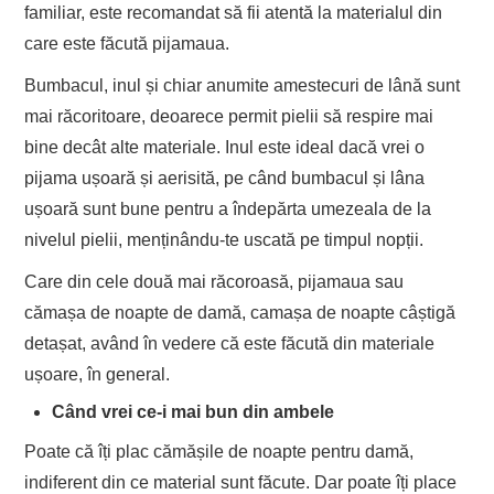
familiar, este recomandat să fii atentă la materialul din
care este făcută pijamaua.
Bumbacul, inul și chiar anumite amestecuri de lână sunt
mai răcoritoare, deoarece permit pielii să respire mai
bine decât alte materiale. Inul este ideal dacă vrei o
pijama ușoară și aerisită, pe când bumbacul și lâna
ușoară sunt bune pentru a îndepărta umezeala de la
nivelul pielii, menținându-te uscată pe timpul nopții.
Care din cele două mai răcoroasă, pijamaua sau
cămașa de noapte de damă, camașa de noapte câștigă
detașat, având în vedere că este făcută din materiale
ușoare, în general.
Când vrei ce-i mai bun din ambele
Poate că îți plac cămășile de noapte pentru damă,
indiferent din ce material sunt făcute. Dar poate îți place