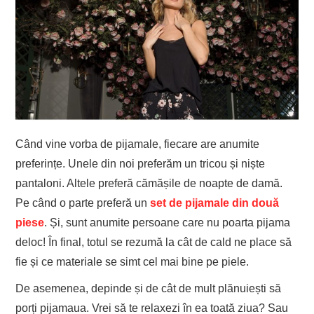
Când vine vorba de pijamale, fiecare are anumite
preferințe. Unele din noi preferăm un tricou și niște
pantaloni. Altele preferă cămășile de noapte de damă.
Pe când o parte preferă un
set de pijamale din două
piese
. Și, sunt anumite persoane care nu poarta pijama
deloc! În final, totul se rezumă la cât de cald ne place să
fie și ce materiale se simt cel mai bine pe piele.
De asemenea, depinde și de cât de mult plănuiești să
porți pijamaua. Vrei să te relaxezi în ea toată ziua? Sau