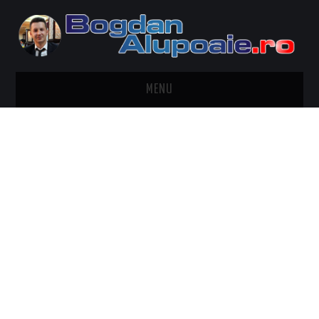
MENU
HOME
CONTACT
DESPRE BOGDAN ALUPOAIE
AUTOMOBILE
DRESS TO IMPRESS
TRAVEL