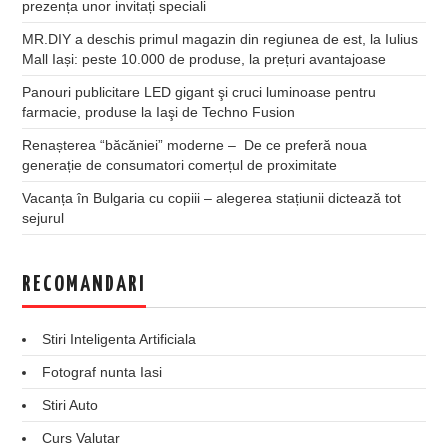
prezența unor invitați speciali
MR.DIY a deschis primul magazin din regiunea de est, la Iulius
Mall Iași: peste 10.000 de produse, la prețuri avantajoase
Panouri publicitare LED gigant şi cruci luminoase pentru
farmacie, produse la Iaşi de Techno Fusion
Renașterea “băcăniei” moderne – De ce preferă noua
generație de consumatori comerțul de proximitate
Vacanța în Bulgaria cu copiii – alegerea stațiunii dictează tot
sejurul
RECOMANDARI
Stiri Inteligenta Artificiala
Fotograf nunta Iasi
Stiri Auto
Curs Valutar