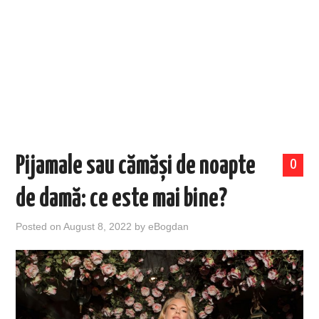
EVENIMENTE
TECH
BICICLETE
Pijamale sau cămăși de noapte
0
de damă: ce este mai bine?
Posted on
August 8, 2022
by
eBogdan