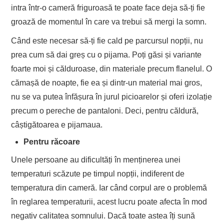
intra într-o cameră friguroasă te poate face deja să-ți fie
groază de momentul în care va trebui să mergi la somn.
Când este necesar să-ți fie cald pe parcursul nopții, nu
prea cum să dai greș cu o pijama. Poți găsi și variante
foarte moi și călduroase, din materiale precum flanelul. O
cămașă de noapte, fie ea și dintr-un material mai gros,
nu se va putea înfășura în jurul picioarelor și oferi izolație
precum o pereche de pantaloni. Deci, pentru căldură,
câștigătoarea e pijamaua.
Pentru răcoare
Unele persoane au dificultăți în menținerea unei
temperaturi scăzute pe timpul nopții, indiferent de
temperatura din cameră. Iar când corpul are o problemă
în reglarea temperaturii, acest lucru poate afecta în mod
negativ calitatea somnului. Dacă toate astea îți sună