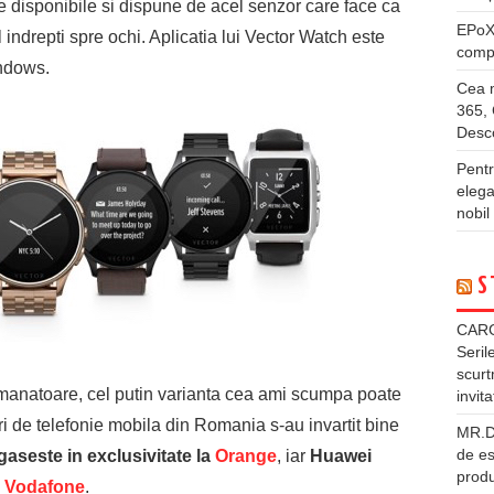
ele disponibile si dispune de acel senzor care face ca
EPo
 indrepti spre ochi. Aplicatia lui Vector Watch este
compl
indows.
Cea m
365, 
Desco
Pentr
elega
nobil
S
CARG
Seril
scurt
emanatoare, cel putin varianta cea ami scumpa poate
invita
ori de telefonie mobila din Romania s-au invartit bine
MR.DI
de es
aseste in exclusivitate la
Orange
, iar
Huawei
produ
a
Vodafone
.