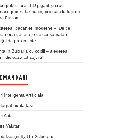
ri publicitare LED gigant şi cruci
oase pentru farmacie, produse la Iaşi de
no Fusion
șterea “băcăniei” moderne – De ce
ră noua generație de consumatori
țul de proximitate
ța în Bulgaria cu copiii – alegerea
unii dictează tot sejurul
OMANDARI
iri Inteligenta Artificiala
tograf nunta Iasi
iri Auto
rs Valutar
b Design By IT eXclusiv.ro