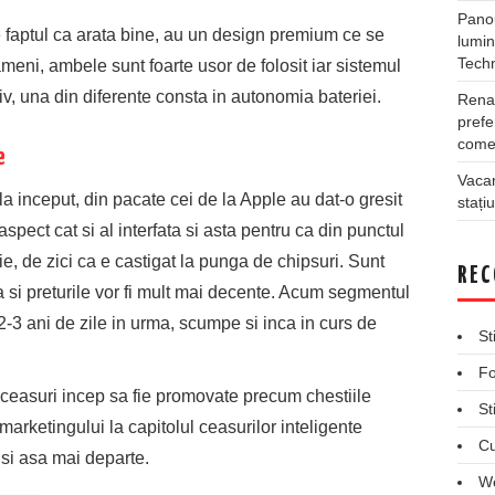
Panou
 faptul ca arata bine, au un design premium ce se
lumin
Tech
eni, ambele sunt foarte usor de folosit iar sistemul
itiv, una din diferente consta in autonomia bateriei.
Rena
prefe
comer
e
Vacan
la inceput, din pacate cei de la Apple au dat-o gresit
stați
aspect cat si al interfata si asta pentru ca din punctul
, de zici ca e castigat la punga de chipsuri. Sunt
REC
za si preturile vor fi mult mai decente. Acum segmentul
-3 ani de zile in urma, scumpe si inca in curs de
St
Fo
 ceasuri incep sa fie promovate precum chestiile
St
 marketingului la capitolul ceasurilor inteligente
Cu
si asa mai departe.
We