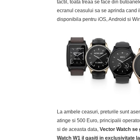
tactil, toata treaa se face din butoan
ecranul ceasului sa se aprinda cand il
disponibila pentru iOS, Android si W
La ambele ceasuri, preturile sunt as
atinge si 500 Euro, principalii operat
si de aceasta data,
Vector Watch se g
Watch W1 il gasiti in exclusivitate l