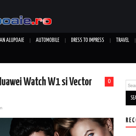
AN ALUPOAIE
AUTOMOBILE
DRESS TO IMPRESS
TRAVEL
 Huawei Watch W1 si Vector
0
Sear
for:
n
REC