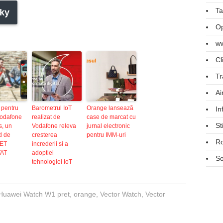
Ta
ky
Op
ww
Cl
Tr
Ai
 pentru
Barometrul IoT
Orange lansează
In
 Vodafone
realizat de
case de marcat cu
St
s, un
Vodafone releva
jurnal electronic
d de
cresterea
pentru IMM-uri
R
ET
increderii si a
TAT
adoptiei
So
tehnologiei IoT
Huawei Watch W1 pret
,
orange
,
Vector Watch
,
Vector