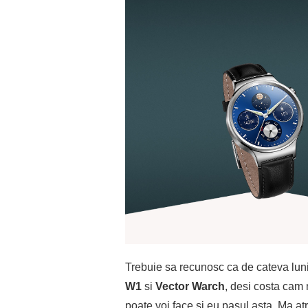
Trebuie sa recunosc ca de cateva luni 
W1
si
Vector Warch
, desi costa cam m
poate voi face si eu pasul asta. Ma a