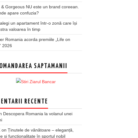
 & Gorgeous NU este un brand coreean.
nde apare confuzia?
legi un apartament într-o zonă care își
stra valoarea în timp
er Romania acorda premiile „Life on
” 2026
OMANDAREA SAPTAMANII
ENTARII RECENTE
n
Descopera Romania la volanul unei
ni
X
on
Ținutele de vânătoare – eleganță,
ie și funcționalitate în sportul nobil