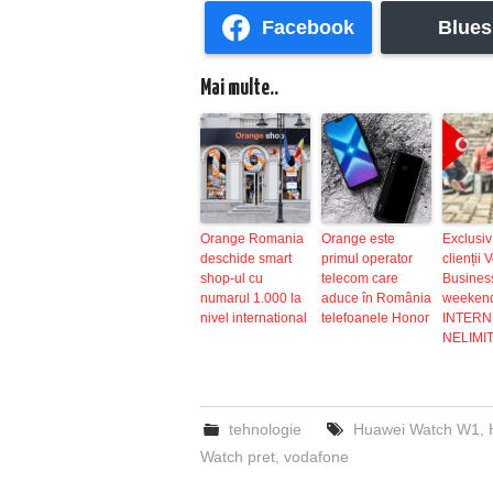
Facebook
Blues
Mai multe..
Orange Romania
Orange este
Exclusiv
deschide smart
primul operator
clienții
shop-ul cu
telecom care
Busines
numarul 1.000 la
aduce în România
weeken
nivel international
telefoanele Honor
INTERN
NELIMI
tehnologie
Huawei Watch W1
,
Watch pret
,
vodafone