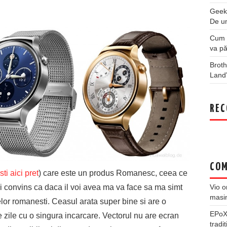
Geek
De u
Cum a
va pă
Broth
Land
REC
COM
ti aici pret
) care este un produs Romanesc, ceea ce
Vio
o
 convins ca daca il voi avea ma va face sa ma simt
masi
or romanesti. Ceasul arata super bine si are o
EPo
e zile cu o singura incarcare. Vectorul nu are ecran
tradiț