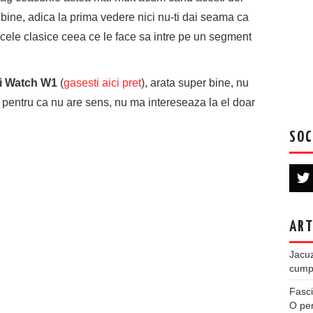
e bine, adica la prima vedere nici nu-ti dai seama ca
 cele clasice ceea ce le face sa intre pe un segment
i Watch W1
(
gasesti aici pret
), arata super bine, nu
ta pentru ca nu are sens, nu ma intereseaza la el doar
SOC
ART
Jacuz
cumpe
Fasci
O per