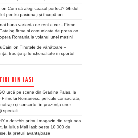
X
on
Cum să alegi ceasul perfect? Ghidul
et pentru pasionați și începători
ai buna varianta de rent a car - Firme
Catalog firme si comunicate de presa
on
pera Romania la volanul unei masini
uCaini
on
Ținutele de vânătoare –
nță, tradiție și funcționalitate în sportul
TIRI DIN IASI
O urcă pe scena din Grădina Palas, la
e Filmului Românesc: pelicule consacrate,
metraje și concerte, în prezența unor
ți speciali
Y a deschis primul magazin din regiunea
t, la Iulius Mall Iași: peste 10.000 de
se, la prețuri avantajoase