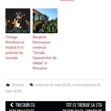
Orange
Bergerat
România se
Monnoyeur
implică în 6
continua
proiecte de
“Scoala
inovație
Operatorilor de
Utilaje” in
Romania
Diverse
costume de baie 2018
,
moda costume de
baie 2018
Post
TRICOURI CU
TOT CE TREBUIE SA STII