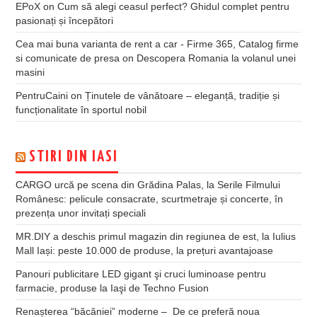
EPoX
on
Cum să alegi ceasul perfect? Ghidul complet pentru
pasionați și începători
Cea mai buna varianta de rent a car - Firme 365, Catalog firme
si comunicate de presa
on
Descopera Romania la volanul unei
masini
PentruCaini
on
Ținutele de vânătoare – eleganță, tradiție și
funcționalitate în sportul nobil
STIRI DIN IASI
CARGO urcă pe scena din Grădina Palas, la Serile Filmului
Românesc: pelicule consacrate, scurtmetraje și concerte, în
prezența unor invitați speciali
MR.DIY a deschis primul magazin din regiunea de est, la Iulius
Mall Iași: peste 10.000 de produse, la prețuri avantajoase
Panouri publicitare LED gigant şi cruci luminoase pentru
farmacie, produse la Iaşi de Techno Fusion
Renașterea “băcăniei” moderne – De ce preferă noua