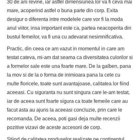
30 de ani revine, iar astfel dimensiunea lor va fi ceva mai
mare, acoperind astfel o buna parte din corp. Exita
desigur o diferenta intre modelele care vor fi la moda
anul viitor, insa important este ca, partea neacoperita din
bustul femeilor, va fi una cu adevarat nesimnificativa.
Practic, din ceea ce am vazut in momentul in care am
testat cateva, mi-am dat seama ca diversitatea culorilor si
a formelor sale este una foarte mare. De la galben, pana
la mov si de la o forma de inimioara pana la cele cu
multe floricele, toate sunt avantajoase, calitatea lor fiind
aceeasi. Cu siguranta nu sunt singura care le-am testat,
iar de aceea sunt foarte sigura ca toate femeile care au
facut asta au ajuns la aceeasi concluzie, prin care le
recomanda. De aceea, poti gasi deja multe recenzii
pozitive vizavi de aceste accesorii de corp.
Stiind de calitatea produselor realizate pe continentul