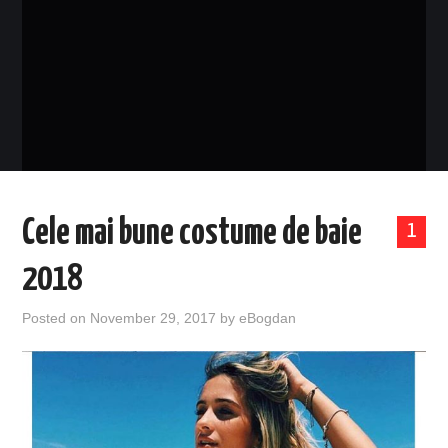
EVENIMENTE
TECH
BICICLETE
Cele mai bune costume de baie
1
2018
Posted on
November 29, 2017
by
eBogdan