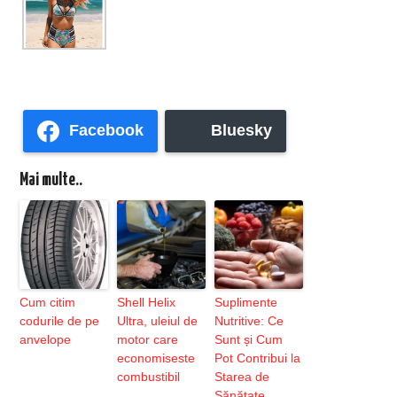
Facebook
Bluesky
Mai multe..
Cum citim
Shell Helix
Suplimente
codurile de pe
Ultra, uleiul de
Nutritive: Ce
anvelope
motor care
Sunt și Cum
economiseste
Pot Contribui la
combustibil
Starea de
Sănătate