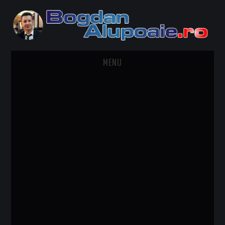
MENU
HOME
CONTACT
DESPRE BOGDAN ALUPOAIE
AUTOMOBILE
DRESS TO IMPRESS
TRAVEL