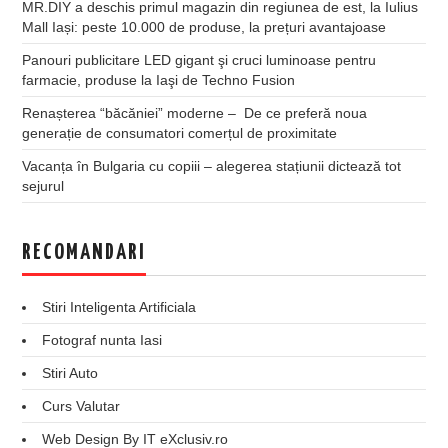
MR.DIY a deschis primul magazin din regiunea de est, la Iulius
Mall Iași: peste 10.000 de produse, la prețuri avantajoase
Panouri publicitare LED gigant şi cruci luminoase pentru
farmacie, produse la Iaşi de Techno Fusion
Renașterea “băcăniei” moderne – De ce preferă noua
generație de consumatori comerțul de proximitate
Vacanța în Bulgaria cu copiii – alegerea stațiunii dictează tot
sejurul
RECOMANDARI
Stiri Inteligenta Artificiala
Fotograf nunta Iasi
Stiri Auto
Curs Valutar
Web Design By IT eXclusiv.ro