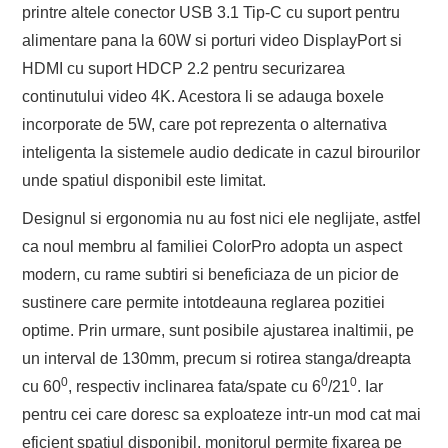
printre altele conector USB 3.1 Tip-C cu suport pentru
alimentare pana la 60W si porturi video DisplayPort si
HDMI cu suport HDCP 2.2 pentru securizarea
continutului video 4K. Acestora li se adauga boxele
incorporate de 5W, care pot reprezenta o alternativa
inteligenta la sistemele audio dedicate in cazul birourilor
unde spatiul disponibil este limitat.
Designul si ergonomia nu au fost nici ele neglijate, astfel
ca noul membru al familiei ColorPro adopta un aspect
modern, cu rame subtiri si beneficiaza de un picior de
sustinere care permite intotdeauna reglarea pozitiei
optime. Prin urmare, sunt posibile ajustarea inaltimii, pe
un interval de 130mm, precum si rotirea stanga/dreapta
0
0
0
cu 60
, respectiv inclinarea fata/spate cu 6
/21
. Iar
pentru cei care doresc sa exploateze intr-un mod cat mai
eficient spatiul disponibil, monitorul permite fixarea pe