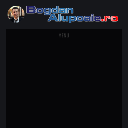
MENU
HOME
CONTACT
DESPRE BOGDAN ALUPOAIE
AUTOMOBILE
DRESS TO IMPRESS
TRAVEL