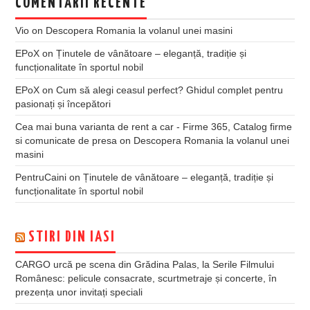
COMENTARII RECENTE
Vio
on
Descopera Romania la volanul unei masini
EPoX
on
Ținutele de vânătoare – eleganță, tradiție și
funcționalitate în sportul nobil
EPoX
on
Cum să alegi ceasul perfect? Ghidul complet pentru
pasionați și începători
Cea mai buna varianta de rent a car - Firme 365, Catalog firme
si comunicate de presa
on
Descopera Romania la volanul unei
masini
PentruCaini
on
Ținutele de vânătoare – eleganță, tradiție și
funcționalitate în sportul nobil
STIRI DIN IASI
CARGO urcă pe scena din Grădina Palas, la Serile Filmului
Românesc: pelicule consacrate, scurtmetraje și concerte, în
prezența unor invitați speciali