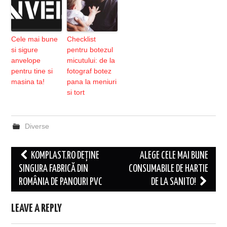
Cele mai bune
Checklist
si sigure
pentru botezul
anvelope
micutului: de la
pentru tine si
fotograf botez
masina ta!
pana la meniuri
si tort
Diverse
Post
KOMPLAST.RO DEȚINE
ALEGE CELE MAI BUNE
navigation
SINGURA FABRICĂ DIN
CONSUMABILE DE HARTIE
ROMÂNIA DE PANOURI PVC
DE LA SANITO!
LEAVE A REPLY