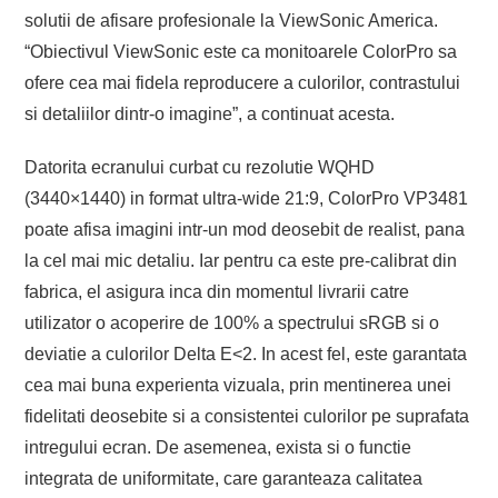
solutii de afisare profesionale la ViewSonic America.
“Obiectivul ViewSonic este ca monitoarele ColorPro sa
ofere cea mai fidela reproducere a culorilor, contrastului
si detaliilor dintr-o imagine”, a continuat acesta.
Datorita ecranului curbat cu rezolutie WQHD
(3440×1440) in format ultra-wide 21:9, ColorPro VP3481
poate afisa imagini intr-un mod deosebit de realist, pana
la cel mai mic detaliu. Iar pentru ca este pre-calibrat din
fabrica, el asigura inca din momentul livrarii catre
utilizator o acoperire de 100% a spectrului sRGB si o
deviatie a culorilor Delta E<2. In acest fel, este garantata
cea mai buna experienta vizuala, prin mentinerea unei
fidelitati deosebite si a consistentei culorilor pe suprafata
intregului ecran. De asemenea, exista si o functie
integrata de uniformitate, care garanteaza calitatea