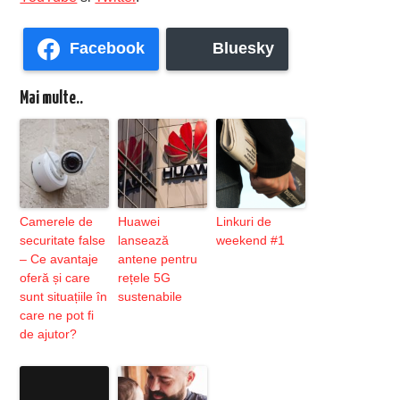
Facebook
Bluesky
Mai multe..
Camerele de
Huawei
Linkuri de
securitate false
lansează
weekend #1
– Ce avantaje
antene pentru
oferă și care
rețele 5G
sunt situațiile în
sustenabile
care ne pot fi
de ajutor?