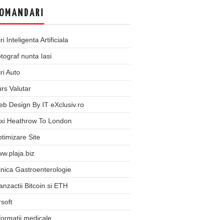
OMANDARI
iri Inteligenta Artificiala
tograf nunta Iasi
iri Auto
rs Valutar
b Design By IT eXclusiv.ro
xi Heathrow To London
timizare Site
w.plaja.biz
inica Gastroenterologie
anzactii Bitcoin si ETH
rsoft
formatii medicale