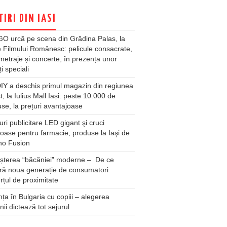
TIRI DIN IASI
O urcă pe scena din Grădina Palas, la
e Filmului Românesc: pelicule consacrate,
metraje și concerte, în prezența unor
ți speciali
Y a deschis primul magazin din regiunea
t, la Iulius Mall Iași: peste 10.000 de
se, la prețuri avantajoase
ri publicitare LED gigant şi cruci
oase pentru farmacie, produse la Iaşi de
no Fusion
șterea “băcăniei” moderne – De ce
ră noua generație de consumatori
țul de proximitate
ța în Bulgaria cu copiii – alegerea
unii dictează tot sejurul