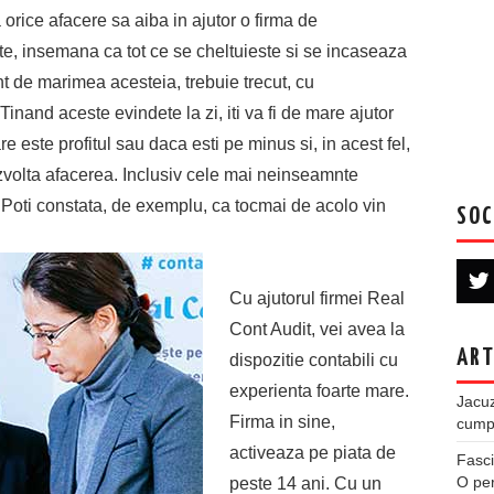
 orice afacere sa aiba in ajutor o firma de
tate, insemana ca tot ce se cheltuieste si se incaseaza
t de marimea acesteia, trebuie trecut, cu
Tinand aceste evindete la zi, iti va fi de mare ajutor
are este profitul sau daca esti pe minus si, in acest fel,
ezvolta afacerea. Inclusiv cele mai neinseamnte
e. Poti constata, de exemplu, ca tocmai de acolo vin
SOC
Cu ajutorul firmei Real
Cont Audit, vei avea la
ART
dispozitie contabili cu
experienta foarte mare.
Jacuz
Firma in sine,
cumpe
activeaza pe piata de
Fasci
O per
peste 14 ani. Cu un