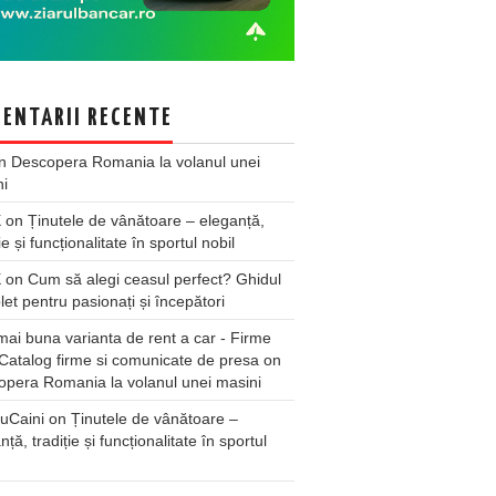
ENTARII RECENTE
n
Descopera Romania la volanul unei
ni
X
on
Ținutele de vânătoare – eleganță,
ie și funcționalitate în sportul nobil
X
on
Cum să alegi ceasul perfect? Ghidul
et pentru pasionați și începători
ai buna varianta de rent a car - Firme
Catalog firme si comunicate de presa
on
pera Romania la volanul unei masini
uCaini
on
Ținutele de vânătoare –
nță, tradiție și funcționalitate în sportul