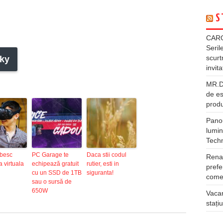
S
CARG
Seril
scurt
ky
invita
MR.DI
de es
produ
Panou
lumin
Tech
ubesc
PC Garage te
Daca stii codul
Rena
a virtuala
echipează gratuit
rutier, esti in
prefe
cu un SSD de 1TB
siguranta!
comer
sau o sursă de
650W
Vacan
stați