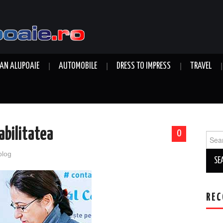
AN ALUPOAIE
AUTOMOBILE
DRESS TO IMPRESS
TRAVEL
tabilitatea
0
Sear
for:
blog
REC