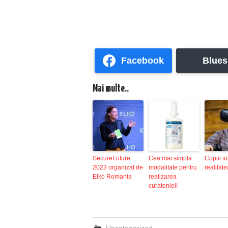
Facebook
Blues
Mai multe..
SecureFuture
Cea mai simpla
Copiii i
2023 organizat de
modalitate pentru
realitate
Elko Romania
realizarea
curateniei!