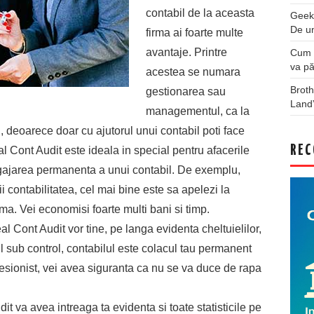
contabil de la aceasta
Geek
De u
firma ai foarte multe
avantaje. Printre
Cum a
va pă
acestea se numara
Broth
gestionarea sau
Land
managementul, ca la
i, deoarece doar cu ajutorul unui contabil poti face
REC
al Cont Audit este ideala in special pentru afacerile
angajarea permanenta a unui contabil. De exemplu,
i contabilitatea, cel mai bine este sa apelezi la
rma. Vei economisi foarte multi bani si timp.
eal Cont Audit vor tine, pe langa evidenta cheltuielilor,
tul sub control, contabilul este colacul tau permanent
fesionist, vei avea siguranta ca nu se va duce de rapa
t va avea intreaga ta evidenta si toate statisticile pe