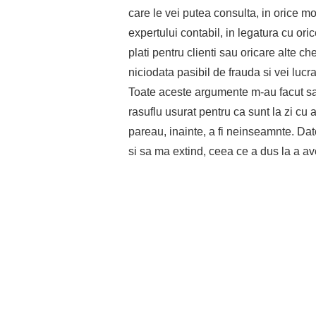
care le vei putea consulta, in orice m
expertului contabil, in legatura cu oric
plati pentru clienti sau oricare alte che
niciodata pasibil de frauda si vei lucr
Toate aceste argumente m-au facut sa
rasuflu usurat pentru ca sunt la zi cu a
pareau, inainte, a fi neinseamnte. Dato
si sa ma extind, ceea ce a dus la a ave