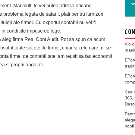
oment. Mai mult, te vei putea adresa oricand
e problema legata de salarii, plati pentru furnizori,
ltuieli ale firmei. Cu expertul contabil nu vei fi
a in conditiile impuse de lege.
COM
 aleg firma Real Cont Audit. Pot sa spun ca acum
Vio
o
bsolut toate socotelile firmei, chiar si cele care mi se
masi
rita firmei de contabilitate, am reusit sa fac economii
EPo
a si proprii angajati.
tradiț
EPo
compl
Cea m
365, 
Desco
Pentr
elega
nobil