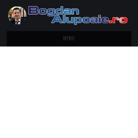
MENU
HOME
CONTACT
DESPRE BOGDAN ALUPOAIE
AUTOMOBILE
DRESS TO IMPRESS
TRAVEL