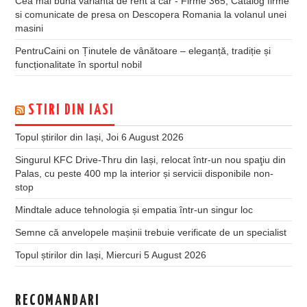
Cea mai buna varianta de rent a car - Firme 365, Catalog firme
si comunicate de presa
on
Descopera Romania la volanul unei
masini
PentruCaini
on
Ținutele de vânătoare – eleganță, tradiție și
funcționalitate în sportul nobil
STIRI DIN IASI
Topul știrilor din Iași, Joi 6 August 2026
Singurul KFC Drive-Thru din Iași, relocat într-un nou spaţiu din
Palas, cu peste 400 mp la interior și servicii disponibile non-
stop
Mindtale aduce tehnologia și empatia într-un singur loc
Semne că anvelopele mașinii trebuie verificate de un specialist
Topul știrilor din Iași, Miercuri 5 August 2026
RECOMANDARI