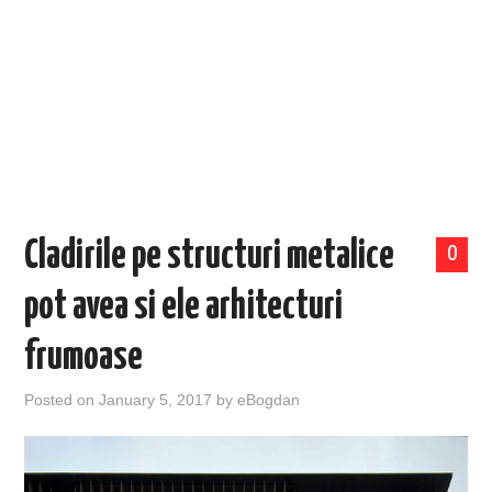
EVENIMENTE
TECH
BICICLETE
Cladirile pe structuri metalice
0
pot avea si ele arhitecturi
frumoase
Posted on
January 5, 2017
by
eBogdan