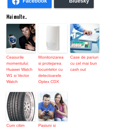
Facebook
Bluesky
Mai multe..
Ceasurile
Monitorizarea
Case de pariuri
momentului:
si protejarea
cu cel mai bun
Huawei Watch
locuintelor cu
cash out
W1 si Vector
detectoarele
Watch
Optex CDX
Cum citim
Pasiuni si