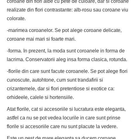
coroane din flori albe cu pete de culoare, dar si coroane
realizate din flori contrastante: alb-rosu sau coroane viu
colorate.
-marimea coroanelor. Se pot alege coroane delicate,
coroane mai mari si foarte mari.
-forma. In prezent, la moda sunt coroanele in forma de
lacrima. Conservatorii aleg insa forma clasica, rotunda.
-florile din care sunt facute coroanele. Se pot alege flori
cunoscute, autohtone, cum sunt trandafirii si
crizantemele, dar si flori pretentiose si exotice ca:
orhideele, calele si hortensiile.
Atat florile, cat si accesoriile si lucratura este eleganta,
astfel ca nu se pot vedea locurile in care sunt prinse
florile si accesoriile care nu sunt placute la vedere.
Este un gest de mare eleganta sa ducem coroane