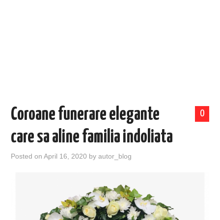
EVENIMENTE
TECH
BICICLETE
Coroane funerare elegante
0
care sa aline familia indoliata
Posted on
April 16, 2020
by
autor_blog