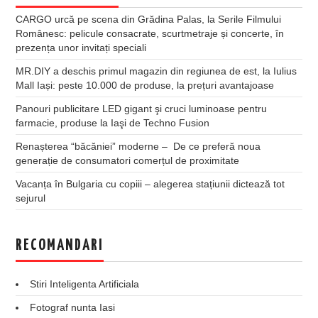
CARGO urcă pe scena din Grădina Palas, la Serile Filmului
Românesc: pelicule consacrate, scurtmetraje și concerte, în
prezența unor invitați speciali
MR.DIY a deschis primul magazin din regiunea de est, la Iulius
Mall Iași: peste 10.000 de produse, la prețuri avantajoase
Panouri publicitare LED gigant şi cruci luminoase pentru
farmacie, produse la Iaşi de Techno Fusion
Renașterea “băcăniei” moderne – De ce preferă noua
generație de consumatori comerțul de proximitate
Vacanța în Bulgaria cu copiii – alegerea stațiunii dictează tot
sejurul
RECOMANDARI
Stiri Inteligenta Artificiala
Fotograf nunta Iasi