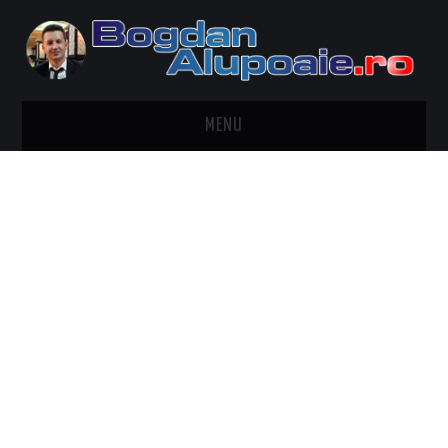
MENU
HOME
CONTACT
DESPRE BOGDAN ALUPOAIE
AUTOMOBILE
DRESS TO IMPRESS
TRAVEL