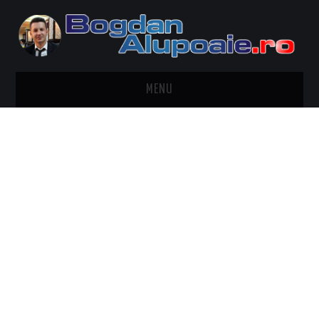
MENU
HOME
CONTACT
DESPRE BOGDAN ALUPOAIE
AUTOMOBILE
DRESS TO IMPRESS
TRAVEL