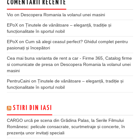
COMENTARII RECENTE
Vio
on
Descopera Romania la volanul unei masini
EPoX
on
Ținutele de vânătoare – eleganță, tradiție și
funcționalitate în sportul nobil
EPoX
on
Cum să alegi ceasul perfect? Ghidul complet pentru
pasionați și începători
Cea mai buna varianta de rent a car - Firme 365, Catalog firme
si comunicate de presa
on
Descopera Romania la volanul unei
masini
PentruCaini
on
Ținutele de vânătoare – eleganță, tradiție și
funcționalitate în sportul nobil
STIRI DIN IASI
CARGO urcă pe scena din Grădina Palas, la Serile Filmului
Românesc: pelicule consacrate, scurtmetraje și concerte, în
prezența unor invitați speciali