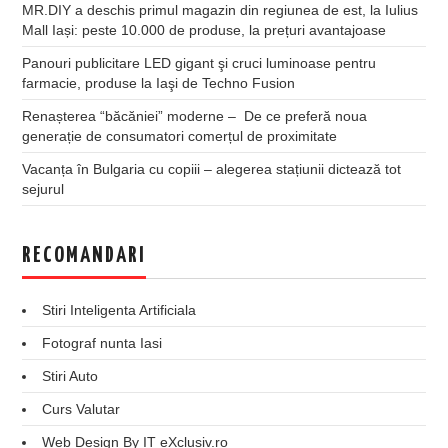
MR.DIY a deschis primul magazin din regiunea de est, la Iulius
Mall Iași: peste 10.000 de produse, la prețuri avantajoase
Panouri publicitare LED gigant şi cruci luminoase pentru
farmacie, produse la Iaşi de Techno Fusion
Renașterea “băcăniei” moderne – De ce preferă noua
generație de consumatori comerțul de proximitate
Vacanța în Bulgaria cu copiii – alegerea stațiunii dictează tot
sejurul
RECOMANDARI
Stiri Inteligenta Artificiala
Fotograf nunta Iasi
Stiri Auto
Curs Valutar
Web Design By IT eXclusiv.ro