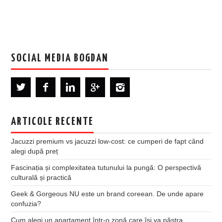
SOCIAL MEDIA BOGDAN
ARTICOLE RECENTE
Jacuzzi premium vs jacuzzi low-cost: ce cumperi de fapt când
alegi după preț
Fascinația și complexitatea tutunului la pungă: O perspectivă
culturală și practică
Geek & Gorgeous NU este un brand coreean. De unde apare
confuzia?
Cum alegi un apartament într-o zonă care își va păstra