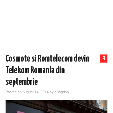
EVENIMENTE
TECH
BICICLETE
Cosmote si Romtelecom devin
9
Telekom Romania din
septembrie
Posted on
August 14, 2014
by
eBogdan