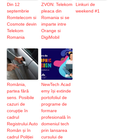
Din 12
ZVON: Telekom
Linkuri de
septembrie
pleaca din
weekend #1
Romtelecom si
Romania si se
Cosmote devin
imparte intre
Telekom
Orange si
Romania
DigiMobil
România,
NewTech Acad
partea fără
emy își extinde
sens. Posibile
portofoliul de
cazuri de
programe de
corupție în
formare
cadrul
profesională în
Registrului Auto
domeniul tech
Român și în
prin lansarea
cadrul Poliției
cursului de