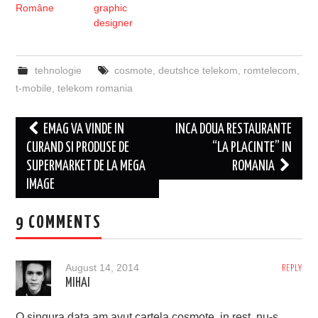
Române
graphic
designer
tehnologie
cosmote
,
deutshce telekom
,
romtelecom
,
t-mobile
,
telekom romania
Post
EMAG VA VINDE IN
INCA DOUA RESTAURANTE
navigation
CURAND SI PRODUSE DE
“LA PLACINTE” IN
SUPERMARKET DE LA MEGA
ROMANIA
IMAGE
9 COMMENTS
August 14, 2014
REPLY
MIHAI
O singura data am avut cartela cosmote, in rest, nu-s