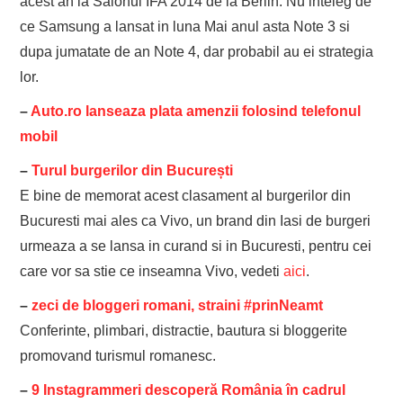
acest an la Salonul IFA 2014 de la Berlin. Nu inteleg de
ce Samsung a lansat in luna Mai anul asta Note 3 si
dupa jumatate de an Note 4, dar probabil au ei strategia
lor.
–
Auto.ro lanseaza plata amenzii folosind telefonul
mobil
–
Turul burgerilor din București
E bine de memorat acest clasament al burgerilor din
Bucuresti mai ales ca Vivo, un brand din Iasi de burgeri
urmeaza a se lansa in curand si in Bucuresti, pentru cei
care vor sa stie ce inseamna Vivo, vedeti
aici
.
–
zeci de bloggeri romani, straini #prinNeamt
Conferinte, plimbari, distractie, bautura si bloggerite
promovand turismul romanesc.
–
9 Instagrammeri descoperă România în cadrul