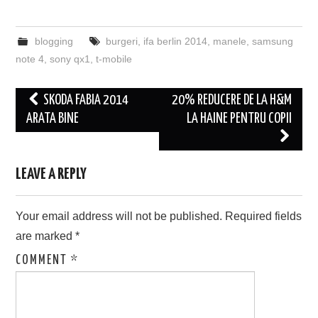
blogging
burgeri
,
ifa berlin 2014
,
manele
,
samsung
note 4
,
sony qx1
,
t-mobile
Post
SKODA FABIA 2014
20% REDUCERE DE LA H&M
navigation
ARATA BINE
LA HAINE PENTRU COPII
LEAVE A REPLY
Your email address will not be published.
Required fields
are marked
*
COMMENT
*