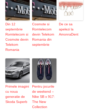
Din 12
Cosmote si
De ce sa
septembrie
Romtelecom
apelezi la
Romtelecom si
devin Telekom
AmonraDent
Cosmote devin
Romania din
Telekom
septembrie
Romania
Primele imagini
Pentru jocurile
cu noua
de weekend –
generatie de
Nike SB x 917:
Skoda Superb
The New
Collection