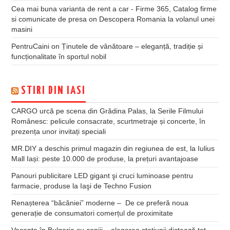
Cea mai buna varianta de rent a car - Firme 365, Catalog firme
si comunicate de presa
on
Descopera Romania la volanul unei
masini
PentruCaini
on
Ținutele de vânătoare – eleganță, tradiție și
funcționalitate în sportul nobil
STIRI DIN IASI
CARGO urcă pe scena din Grădina Palas, la Serile Filmului
Românesc: pelicule consacrate, scurtmetraje și concerte, în
prezența unor invitați speciali
MR.DIY a deschis primul magazin din regiunea de est, la Iulius
Mall Iași: peste 10.000 de produse, la prețuri avantajoase
Panouri publicitare LED gigant şi cruci luminoase pentru
farmacie, produse la Iaşi de Techno Fusion
Renașterea “băcăniei” moderne – De ce preferă noua
generație de consumatori comerțul de proximitate
Vacanța în Bulgaria cu copiii – alegerea stațiunii dictează tot