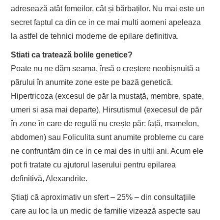
adresează atât femeilor, cât și bărbaților. Nu mai este un
secret faptul ca din ce in ce mai multi aomeni apeleaza
la astfel de tehnici moderne de epilare definitiva.
Stiati ca tratează bolile genetice?
Poate nu ne dăm seama, însă o creștere neobișnuită a
părului în anumite zone este pe bază genetică.
Hipertricoza (excesul de păr la mustață, membre, spate,
umeri si asa mai departe), Hirsutismul (execesul de păr
în zone în care de regulă nu crește păr: față, mamelon,
abdomen) sau Foliculita sunt anumite probleme cu care
ne confruntăm din ce in ce mai des in ultii ani. Acum ele
pot fi tratate cu ajutorul laserului pentru epilarea
definitivă, Alexandrite.
Știați că aproximativ un sfert – 25% – din consultațiile
care au loc la un medic de familie vizează aspecte sau