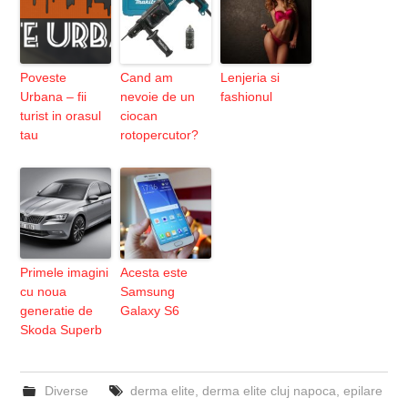
Poveste
Cand am
Lenjeria si
Urbana – fii
nevoie de un
fashionul
turist in orasul
ciocan
tau
rotopercutor?
Primele imagini
Acesta este
cu noua
Samsung
generatie de
Galaxy S6
Skoda Superb
Diverse
derma elite
,
derma elite cluj napoca
,
epilare