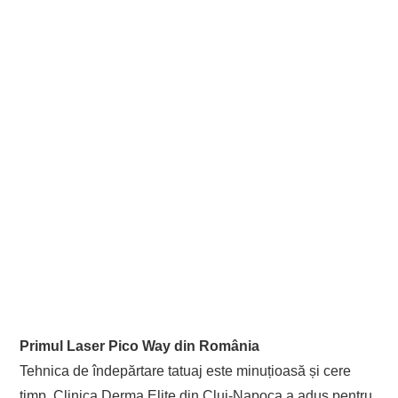
Primul Laser Pico Way din România
Tehnica de îndepărtare tatuaj este minuțioasă și cere
timp. Clinica Derma Elite din Cluj-Napoca a adus pentru