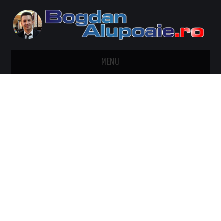
MENU
HOME
CONTACT
DESPRE BOGDAN ALUPOAIE
AUTOMOBILE
DRESS TO IMPRESS
TRAVEL