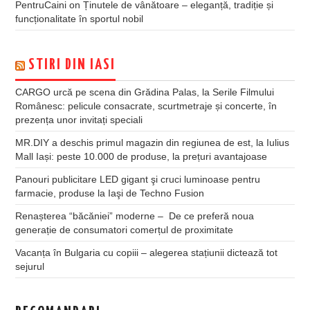
PentruCaini
on
Ținutele de vânătoare – eleganță, tradiție și
funcționalitate în sportul nobil
STIRI DIN IASI
CARGO urcă pe scena din Grădina Palas, la Serile Filmului
Românesc: pelicule consacrate, scurtmetraje și concerte, în
prezența unor invitați speciali
MR.DIY a deschis primul magazin din regiunea de est, la Iulius
Mall Iași: peste 10.000 de produse, la prețuri avantajoase
Panouri publicitare LED gigant şi cruci luminoase pentru
farmacie, produse la Iaşi de Techno Fusion
Renașterea “băcăniei” moderne – De ce preferă noua
generație de consumatori comerțul de proximitate
Vacanța în Bulgaria cu copiii – alegerea stațiunii dictează tot
sejurul