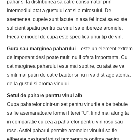
pahar si la distribuirea sa catre consumator prin
intermediul atat a gustului cat si a mirosului. De
asemenea, cupele sunt facute in asa fel incat sa existe
suficient spatiu pentru ca vinul sa elibereze aromele.
Fiecare model de cupa este specifica unui tip de vin.
Gura sau marginea paharului
– este un element extrem
de important desi poate multi nu ii ofera importanta. Cu
cat marginea paharului este mai subtire, cu atat se va
simti mai putin de catre bautor si nu ii va distrage atentia
de la gustul si aroma vinului.
Setul de pahare pentru vinul alb
Cupa paharelor dintr-un set pentru vinurile albe trebuie
sa fie asemanatoare formei literei “U”, fiind mai alungita
in comparatie cu cea a paharelor pentru vin rosu sau
rose. Astfel paharul permite aromelor vinului sa fie
eliberate pastrand totusi temperatura optima pentru