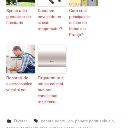
Spune adio
Cand am
Care sunt
gandacilor de
nevoie de un
principalele
bucatarie
ciocan
echipe de
rotopercutor?
fotbal din
Franța?
Reparatii de
Firgoterm.ro iti
electrocasnice
aduce cel mai
vechi si noi
bun aer
conditionat
rezidential
Diverse
pahare pentru vin
,
pahare pentru vin alb
,