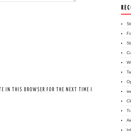
REC
St
Fo
St
Cu
We
Ta
Op
E IN THIS BROWSER FOR THE NEXT TIME I
ww
Cl
Tr
Ai
In