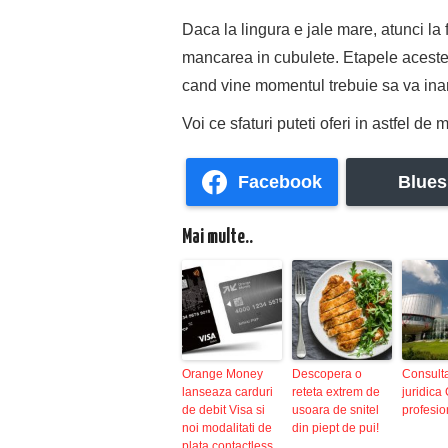
Daca la lingura e jale mare, atunci la f
mancarea in cubulete. Etapele acestea
cand vine momentul trebuie sa va inar
Voi ce sfaturi puteti oferi in astfel d
Facebook
Blues
Mai multe..
Orange Money
Descopera o
Consult
lanseaza carduri
reteta extrem de
juridic
de debit Visa si
usoara de snitel
profesio
noi modalitati de
din piept de pui!
plata contactless,