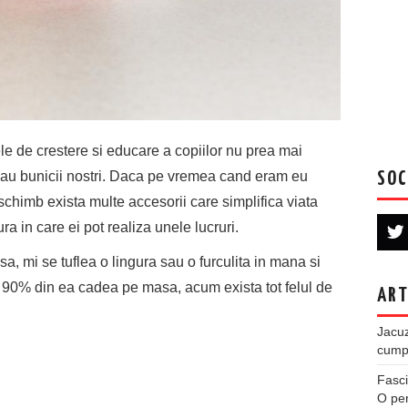
e de crestere si educare a copiilor nu prea mai
i sau bunicii nostri. Daca pe vremea cand eram eu
SOC
schimb exista multe accesorii care simplifica viata
ura in care ei pot realiza unele lucruri.
a, mi se tuflea o lingura sau o furculita in mana si
90% din ea cadea pe masa, acum exista tot felul de
ART
Jacuz
cumpe
Fasci
O per