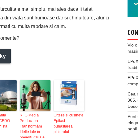
urculita e mai simplu, mai ales daca ii taiati
 din viata sunt frumoase dar si chinuitoare, atunci
mati cu multa rabdare si calm.
COM
e momente?
Vio
o
masi
ky
EPo
tradiț
EPo
compl
Cea m
365, 
Desco
anta
RFG Media
Orteze si cusinete
Pentr
a CEDO
Production:
Epitact –
elega
nista
Transformăm
bunastarea
nobil
Ideile tale în
piciorului
povești vizuale