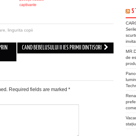
captivante
S
CARG
Seril
are
,
lingurita copii
scurt
invita
PRIN
CAND BEBELUSULUI II IES PRIMII DINTISORI
MR.DI
de es
produ
Panou
lumin
Tech
hed.
Required fields are marked
*
Rena
prefe
comer
Vacan
stați