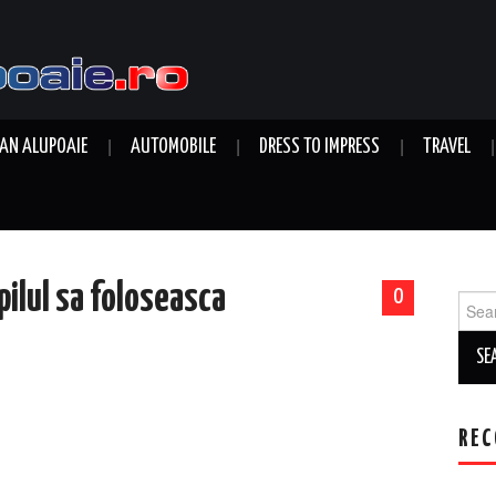
AN ALUPOAIE
AUTOMOBILE
DRESS TO IMPRESS
TRAVEL
pilul sa foloseasca
0
Sear
for:
REC