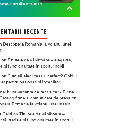
ENTARII RECENTE
n
Descopera Romania la volanul unei
ni
X
on
Ținutele de vânătoare – eleganță,
ie și funcționalitate în sportul nobil
X
on
Cum să alegi ceasul perfect? Ghidul
et pentru pasionați și începători
ai buna varianta de rent a car - Firme
Catalog firme si comunicate de presa
on
pera Romania la volanul unei masini
uCaini
on
Ținutele de vânătoare –
nță, tradiție și funcționalitate în sportul