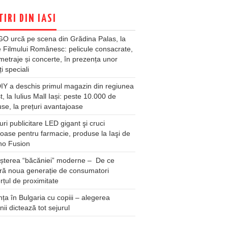
TIRI DIN IASI
O urcă pe scena din Grădina Palas, la
e Filmului Românesc: pelicule consacrate,
metraje și concerte, în prezența unor
ți speciali
Y a deschis primul magazin din regiunea
t, la Iulius Mall Iași: peste 10.000 de
se, la prețuri avantajoase
ri publicitare LED gigant şi cruci
oase pentru farmacie, produse la Iaşi de
no Fusion
șterea “băcăniei” moderne – De ce
ră noua generație de consumatori
țul de proximitate
ța în Bulgaria cu copiii – alegerea
unii dictează tot sejurul