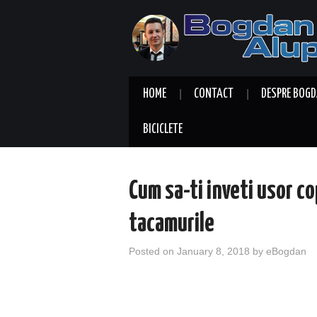
HOME
CONTACT
DESPRE BOGD
BICICLETE
Cum sa-ti inveti usor co
tacamurile
Posted on
January 8, 2018
by
eBogdan