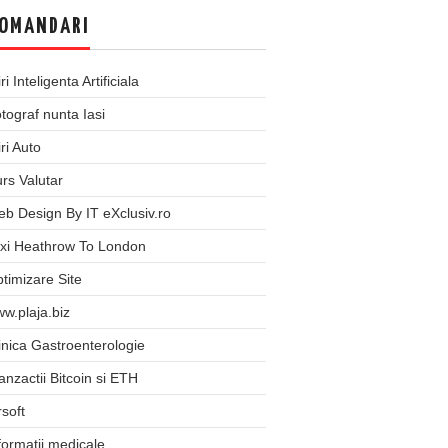
OMANDARI
iri Inteligenta Artificiala
tograf nunta Iasi
iri Auto
rs Valutar
b Design By IT eXclusiv.ro
xi Heathrow To London
timizare Site
w.plaja.biz
inica Gastroenterologie
anzactii Bitcoin si ETH
rsoft
formatii medicale