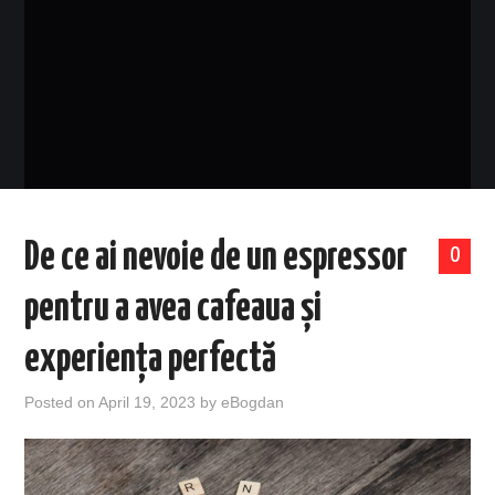
EVENIMENTE
TECH
BICICLETE
De ce ai nevoie de un espressor
0
pentru a avea cafeaua și
experiența perfectă
Posted on
April 19, 2023
by
eBogdan