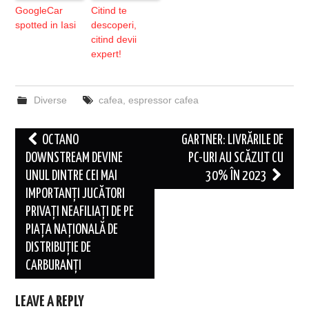
GoogleCar
Citind te
spotted in Iasi
descoperi,
citind devii
expert!
Diverse
cafea
,
espressor cafea
Post
OCTANO
GARTNER: LIVRĂRILE DE
navigation
DOWNSTREAM DEVINE
PC-URI AU SCĂZUT CU
UNUL DINTRE CEI MAI
30% ÎN 2023
IMPORTANȚI JUCĂTORI
PRIVAȚI NEAFILIAȚI DE PE
PIAȚA NAȚIONALĂ DE
DISTRIBUȚIE DE
CARBURANȚI
LEAVE A REPLY