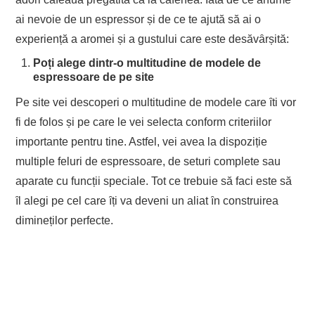
ai nevoie de un espressor și de ce te ajutӑ sӑ ai o
experiențӑ a aromei și a gustului care este desӑvȃrșitӑ:
Poți alege dintr-o multitudine de modele de
espressoare de pe site
Pe site vei descoperi o multitudine de modele care ȋti vor
fi de folos și pe care le vei selecta conform criteriilor
importante pentru tine. Astfel, vei avea la dispoziție
multiple feluri de espressoare, de seturi complete sau
aparate cu funcții speciale. Tot ce trebuie sӑ faci este sӑ
ȋl alegi pe cel care ȋți va deveni un aliat ȋn construirea
dimineților perfecte.