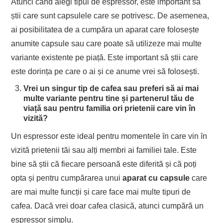
Atunci cȃnd alegi tipul de espressor, este important sӑ
știi care sunt capsulele care se potrivesc. De asemenea,
ai posibilitatea de a cumpӑra un aparat care folosește
anumite capsule sau care poate sӑ utilizeze mai multe
variante existente pe piațӑ. Este important sӑ știi care
este dorința pe care o ai și ce anume vrei sӑ folosești.
Vrei un singur tip de cafea sau preferi să ai mai
multe variante pentru tine și partenerul tău de
viață sau pentru familia ori prietenii care vin în
vizită?
Un espressor este ideal pentru momentele ȋn care vin ȋn
vizitӑ prietenii tӑi sau alți membri ai familiei tale. Este
bine sӑ știi cӑ fiecare persoanӑ este diferitӑ și cӑ poți
opta și pentru cumpӑrarea unui
aparat cu capsule
care
are mai multe funcții și care face mai multe tipuri de
cafea. Dacӑ vrei doar cafea clasicӑ, atunci cumpӑrӑ un
espressor simplu.