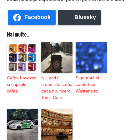
Facebook
Bluesky
Mai multe..
Cafea Lavazza
NU poti fi
Siguranță și
si capsule
bautor de cafea
confort cu
cafea
daca nu incerci
Waltrans.ro
Teo’s Cafe