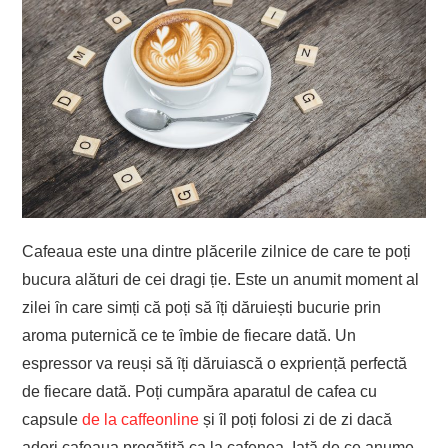
Cafeaua este una dintre plӑcerile zilnice de care te poți
bucura alӑturi de cei dragi ție. Este un anumit moment al
zilei ȋn care simți cӑ poți sӑ ȋți dӑruiești bucurie prin
aroma puternicӑ ce te ȋmbie de fiecare datӑ. Un
espressor va reuși sӑ ȋți dӑruiascӑ o expriențӑ perfectӑ
de fiecare datӑ. Poți cumpӑra aparatul de cafea cu
capsule
de la caffeonline
și ȋl poți folosi zi de zi dacӑ
adori cafeaua pregӑtitӑ ca la cafenea. Iatӑ de ce anume