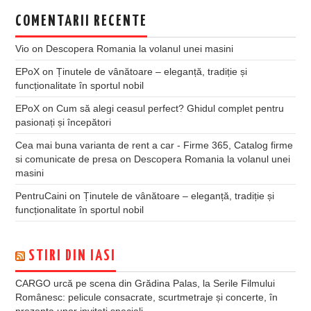
COMENTARII RECENTE
Vio
on
Descopera Romania la volanul unei masini
EPoX
on
Ținutele de vânătoare – eleganță, tradiție și
funcționalitate în sportul nobil
EPoX
on
Cum să alegi ceasul perfect? Ghidul complet pentru
pasionați și începători
Cea mai buna varianta de rent a car - Firme 365, Catalog firme
si comunicate de presa
on
Descopera Romania la volanul unei
masini
PentruCaini
on
Ținutele de vânătoare – eleganță, tradiție și
funcționalitate în sportul nobil
STIRI DIN IASI
CARGO urcă pe scena din Grădina Palas, la Serile Filmului
Românesc: pelicule consacrate, scurtmetraje și concerte, în
prezența unor invitați speciali