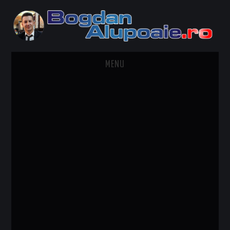
MENU
HOME
CONTACT
DESPRE BOGDAN ALUPOAIE
AUTOMOBILE
DRESS TO IMPRESS
TRAVEL