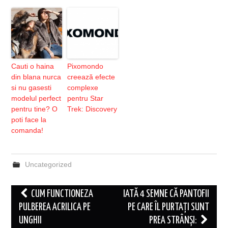
Cauti o haina
Pixomondo
din blana nurca
creează efecte
si nu gasesti
complexe
modelul perfect
pentru Star
pentru tine? O
Trek: Discovery
poti face la
comanda!
Uncategorized
Post
CUM FUNCTIONEZA
IATĂ 4 SEMNE CĂ PANTOFII
navigation
PULBEREA ACRILICA PE
PE CARE ÎL PURTAȚI SUNT
UNGHII
PREA STRÂNȘI: