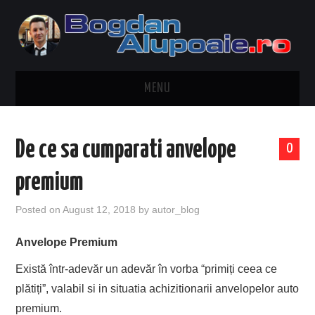
MENU
HOME
De ce sa cumparati anvelope
0
CONTACT
premium
DESPRE BOGDAN ALUPOAIE
Posted on
August 12, 2018
by
autor_blog
AUTOMOBILE
Anvelope Premium
DRESS TO IMPRESS
Există într-adevăr un adevăr în vorba “primiți ceea ce
plătiți”, valabil si in situatia achizitionarii anvelopelor auto
TRAVEL
premium.