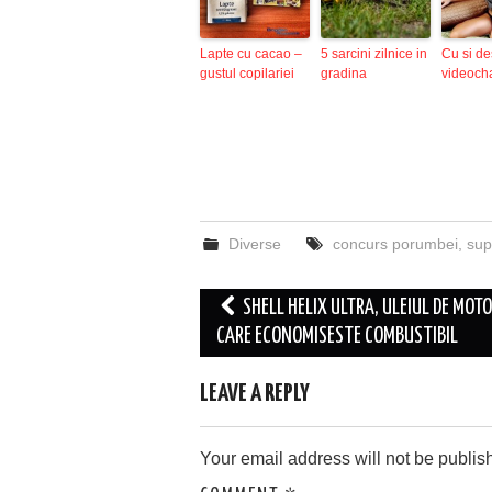
Lapte cu cacao –
5 sarcini zilnice in
Cu si de
gustul copilariei
gradina
videoch
Diverse
concurs porumbei
,
sup
Post
SHELL HELIX ULTRA, ULEIUL DE MOT
navigation
CARE ECONOMISESTE COMBUSTIBIL
LEAVE A REPLY
Your email address will not be publis