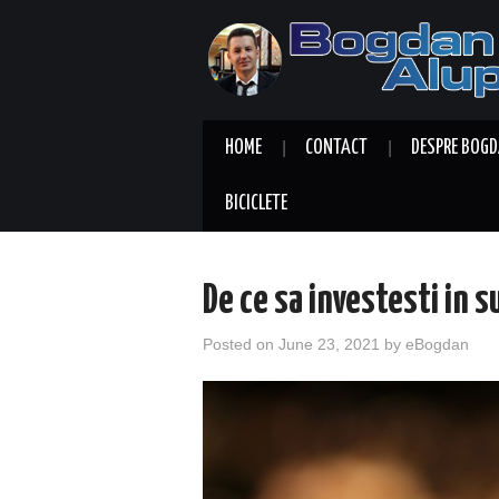
HOME
CONTACT
DESPRE BOGD
BICICLETE
De ce sa investesti in 
Posted on
June 23, 2021
by
eBogdan