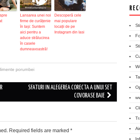
REC
spre
Lansarea unei noi
Descoperă cele
at
firme de curățenie
mai populare
St
în Iași: Suntem
locații de pe
aici pentru a
Instagram din Iasi
Fo
aduce strălucirea
în casele
St
dumneavoastră!
Cu
We
limente porumbei
Ta
OR
SFATURI IN ALEGEREA CORECTA A UNUI SET
Op
COVORASE BAIE
ww
Cl
Tr
Ai
hed.
Required fields are marked
*
In