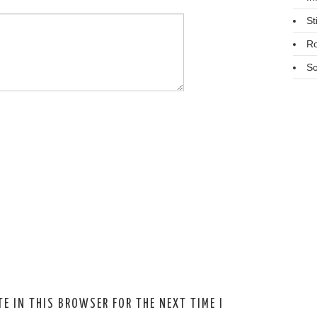
St
R
So
E IN THIS BROWSER FOR THE NEXT TIME I