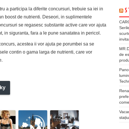
 a participa la diferite concursuri, trebuie sa iei in
S
n boost de nutrienti. Deseori, in suplimentele
CARG
concursuri se regasesc substante active care vor ajuta
Seril
, in siguranta, fara a le pune sanatatea in pericol.
scurt
invita
-concurs, acestea ii vor ajuta pe porumbei sa se
MR.DI
ele contin o gama larga de nutrienti, care vor
de es
e.
produ
Panou
lumin
Tech
ky
Rena
prefe
comer
Vacan
stați