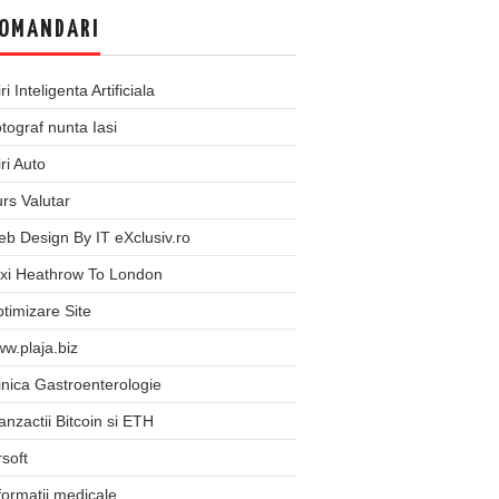
OMANDARI
iri Inteligenta Artificiala
tograf nunta Iasi
iri Auto
rs Valutar
b Design By IT eXclusiv.ro
xi Heathrow To London
timizare Site
w.plaja.biz
inica Gastroenterologie
anzactii Bitcoin si ETH
rsoft
formatii medicale