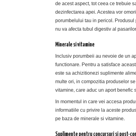
de acest aspect, tot ceea ce trebuie s
dezinfectarea apei. Acestea vor omori
porumbelului tau in pericol. Produsul p
nu va afecta tubul digestiv al pasarilor
Minerale si vitamine
Inclusiv porumbeii au nevoie de un ap
functionare. Pentru a satisface aceasta
este sa achizitionezi suplimente alim
multe ori, in compozitia produselor se
vitamine, care aduc un aport benefic s
In momentul in care vei accesa produs
informatiile cu privire la aceste prod
pe baza de minerale si vitamine.
Suplimente pentru concursuri si post-co