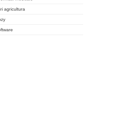
iri agricultura
ozy
ftware