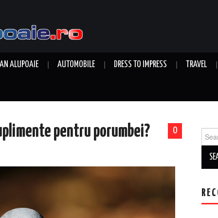
AN ALUPOAIE
AUTOMOBILE
DRESS TO IMPRESS
TRAVEL
suplimente pentru porumbei?
0
Sear
for:
REC