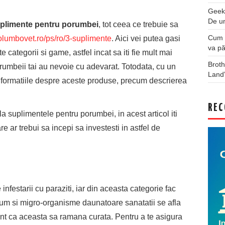
Geek
De u
plimente pentru porumbei
, tot ceea ce trebuie sa
Cum a
olumbovet.ro/ps/ro/3-suplimente
. Aici vei putea gasi
va pă
categorii si game, astfel incat sa iti fie mult mai
Broth
rumbeii tai au nevoie cu adevarat. Totodata, cu un
Land
informatiile despre aceste produse, precum descrierea
REC
e la suplimentele pentru porumbei, in acest articol iti
 ar trebui sa incepi sa investesti in astfel de
nfestarii cu paraziti, iar din aceasta categorie fac
ecum si migro-organisme daunatoare sanatatii se afla
nt ca aceasta sa ramana curata. Pentru a te asigura