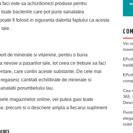
a faci este sa achizitionezi produse pentru
 toate bacteriile care pot pune sanatatea
oate fi folosit in siguranta datorita faptului ca acesta
 tale.
COM
Vio
o
masi
ort de minerale si vitamine, pentru o buna
EPo
 nevoie a pasarilor tale, tot ceea ce trebuie sa faci
tradiț
entare, care contin aceste substante. De cele mai
EPo
 regasesc cantitati echilibrate de minerale si
compl
anatatii porumbelului tau.
Cea m
365, 
ele magazinelor online, vei putea gasi toate
Desco
use, precum si o descriere ampla a fiecarui supliment
Pentr
elega
nobil
ncurs