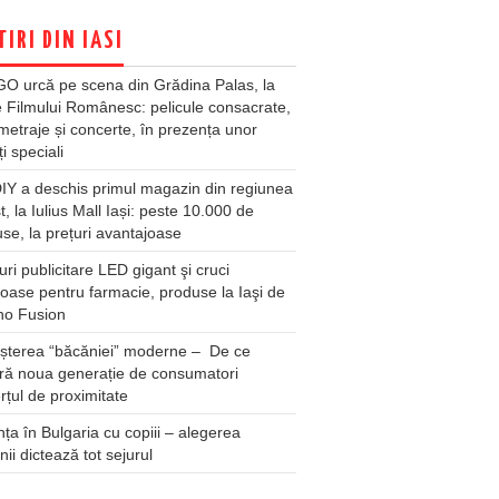
TIRI DIN IASI
O urcă pe scena din Grădina Palas, la
e Filmului Românesc: pelicule consacrate,
metraje și concerte, în prezența unor
ți speciali
Y a deschis primul magazin din regiunea
t, la Iulius Mall Iași: peste 10.000 de
se, la prețuri avantajoase
ri publicitare LED gigant şi cruci
oase pentru farmacie, produse la Iaşi de
no Fusion
șterea “băcăniei” moderne – De ce
ră noua generație de consumatori
țul de proximitate
ța în Bulgaria cu copiii – alegerea
unii dictează tot sejurul