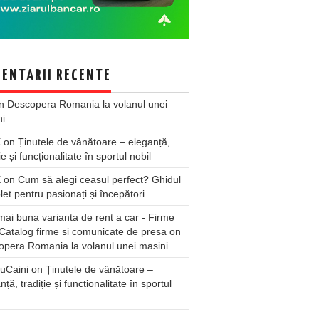
ENTARII RECENTE
n
Descopera Romania la volanul unei
ni
X
on
Ținutele de vânătoare – eleganță,
ie și funcționalitate în sportul nobil
X
on
Cum să alegi ceasul perfect? Ghidul
et pentru pasionați și începători
ai buna varianta de rent a car - Firme
Catalog firme si comunicate de presa
on
pera Romania la volanul unei masini
uCaini
on
Ținutele de vânătoare –
nță, tradiție și funcționalitate în sportul