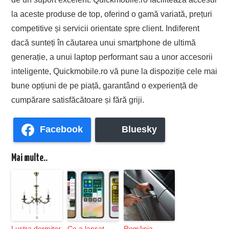
la aceste produse de top, oferind o gamă variată, prețuri
competitive și servicii orientate spre client. Indiferent
dacă sunteți în căutarea unui smartphone de ultimă
generație, a unui laptop performant sau a unor accesorii
inteligente, Quickmobile.ro vă pune la dispoziție cele mai
bune opțiuni de pe piață, garantând o experiență de
cumpărare satisfăcătoare și fără griji.
Facebook
Bluesky
Mai multe..
Lustra dormitor
Ce a lansat
România,