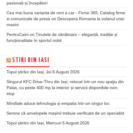
pasionați și începători
Cea mai buna varianta de rent a car - Firme 365, Catalog firme
si comunicate de presa
on
Descopera Romania la volanul unei
masini
PentruCaini
on
Ținutele de vânătoare – eleganță, tradiție și
funcționalitate în sportul nobil
STIRI DIN IASI
Topul știrilor din Iași, Joi 6 August 2026
Singurul KFC Drive-Thru din Iași, relocat într-un nou spaţiu din
Palas, cu peste 400 mp la interior și servicii disponibile non-
stop
Mindtale aduce tehnologia și empatia într-un singur loc
Semne că anvelopele mașinii trebuie verificate de un specialist
Topul știrilor din Iași, Miercuri 5 August 2026