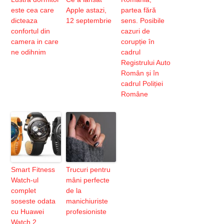
este cea care
Apple astazi,
partea fără
dicteaza
12 septembrie
sens. Posibile
confortul din
cazuri de
camera in care
corupție în
ne odihnim
cadrul
Registrului Auto
Român și în
cadrul Poliției
Române
Smart Fitness
Trucuri pentru
Watch-ul
mâni perfecte
complet
de la
soseste odata
manichiuriste
cu Huawei
profesioniste
Watch 2