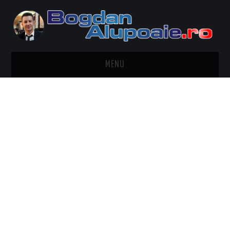
MENU
HOME
CONTACT
DESPRE BOGDAN ALUPOAIE
AUTOMOBILE
DRESS TO IMPRESS
TRAVEL