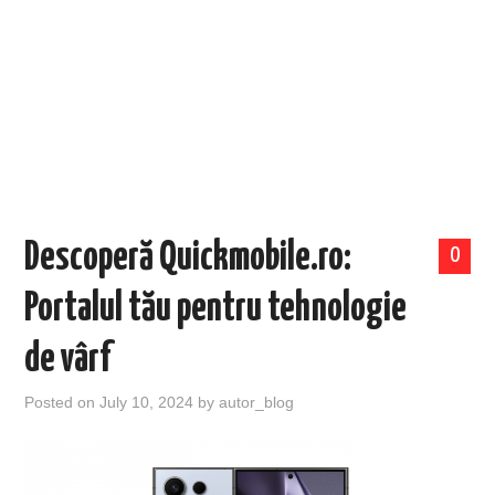
EVENIMENTE
TECH
BICICLETE
Descoperă Quickmobile.ro:
0
Portalul tău pentru tehnologie
de vârf
Posted on
July 10, 2024
by
autor_blog