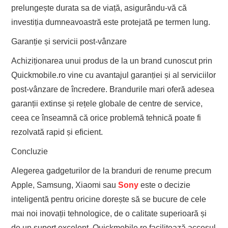
prelungește durata sa de viață, asigurându-vă că
investiția dumneavoastră este protejată pe termen lung.
Garanție și servicii post-vânzare
Achiziționarea unui produs de la un brand cunoscut prin
Quickmobile.ro vine cu avantajul garanției și al serviciilor
post-vânzare de încredere. Brandurile mari oferă adesea
garanții extinse și rețele globale de centre de service,
ceea ce înseamnă că orice problemă tehnică poate fi
rezolvată rapid și eficient.
Concluzie
Alegerea gadgeturilor de la branduri de renume precum
Apple, Samsung, Xiaomi sau
Sony
este o decizie
inteligentă pentru oricine dorește să se bucure de cele
mai noi inovații tehnologice, de o calitate superioară și
de un suport excelent. Quickmobile.ro facilitează accesul