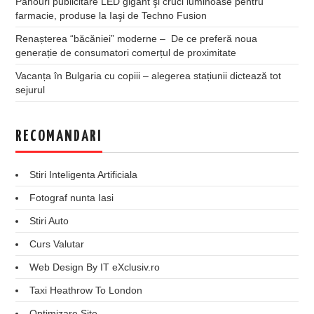
Panouri publicitare LED gigant şi cruci luminoase pentru
farmacie, produse la Iaşi de Techno Fusion
Renașterea “băcăniei” moderne – De ce preferă noua
generație de consumatori comerțul de proximitate
Vacanța în Bulgaria cu copiii – alegerea stațiunii dictează tot
sejurul
RECOMANDARI
Stiri Inteligenta Artificiala
Fotograf nunta Iasi
Stiri Auto
Curs Valutar
Web Design By IT eXclusiv.ro
Taxi Heathrow To London
Optimizare Site