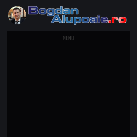
MENU
HOME
CONTACT
DESPRE BOGDAN ALUPOAIE
AUTOMOBILE
DRESS TO IMPRESS
TRAVEL