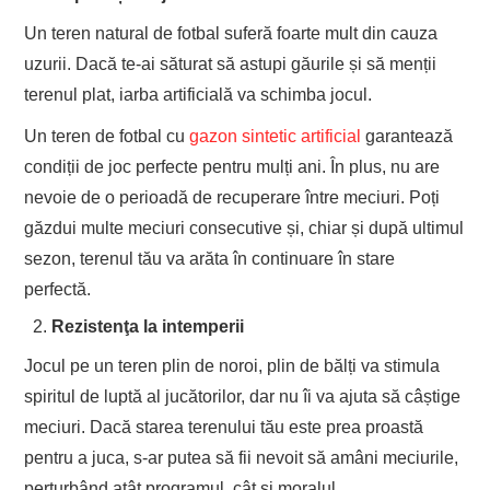
Un teren natural de fotbal suferă foarte mult din cauza
uzurii. Dacă te-ai săturat să astupi găurile și să menții
terenul plat, iarba artificială va schimba jocul.
Un teren de fotbal cu
gazon sintetic artificial
garantează
condiții de joc perfecte pentru mulți ani. În plus, nu are
nevoie de o perioadă de recuperare între meciuri. Poți
găzdui multe meciuri consecutive și, chiar și după ultimul
sezon, terenul tău va arăta în continuare în stare
perfectă.
Rezistenţa la intemperii
Jocul pe un teren plin de noroi, plin de bălți va stimula
spiritul de luptă al jucătorilor, dar nu îi va ajuta să câștige
meciuri. Dacă starea terenului tău este prea proastă
pentru a juca, s-ar putea să fii nevoit să amâni meciurile,
perturbând atât programul, cât și moralul.