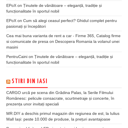
EPoX
on
Ținutele de vânătoare – eleganță, tradiție și
funcționalitate în sportul nobil
EPoX
on
Cum să alegi ceasul perfect? Ghidul complet pentru
pasionați și începători
Cea mai buna varianta de rent a car - Firme 365, Catalog firme
si comunicate de presa
on
Descopera Romania la volanul unei
masini
PentruCaini
on
Ținutele de vânătoare – eleganță, tradiție și
funcționalitate în sportul nobil
STIRI DIN IASI
CARGO urcă pe scena din Grădina Palas, la Serile Filmului
Românesc: pelicule consacrate, scurtmetraje și concerte, în
prezența unor invitați speciali
MR.DIY a deschis primul magazin din regiunea de est, la Iulius
Mall Iași: peste 10.000 de produse, la prețuri avantajoase