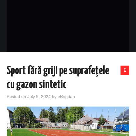
EVENIMENTE
TECH
BICICLETE
Sport fără griji pe suprafeţele
0
cu gazon sintetic
Posted on
July 9, 2024
by
eBogdan