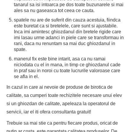
tanarul sa isi intoarca pe dos toate buzunarele si mai
ales sa nu gaseasca tot ceea ce cauta.
spatele nu are de suferit din cauza acestuia, fiindca
este buretat ca si bretelele, care sunt si ajustabile.
Inca imi amintesc ghiozdanul din bretele rigide care
imi lasau urme adanci in piele care se transformau in
rani, daca nu renuntam sa mai duc ghiozdanul in
spate.
manerul fix este bine intarit, asa ca nu ramai
niciodata cu el in mana, in timp ce ghiozdanul cade
in praf sau in noroi cu toate lucrurile valoroase care
se afla in el.
In cazul in care ai nevoie de produse de birotica de
calitate, sa cumperi toate rechizitele necesare unui elev
si un ghiozdan de calitate, apeleaza la operatorul de
servicii, iar el iti ofera consultanta gratuit!
Trebuie sa mai stie ca pentru fiecare produs, oricat de
putin ar costa, este garantata calitatea produselor. De