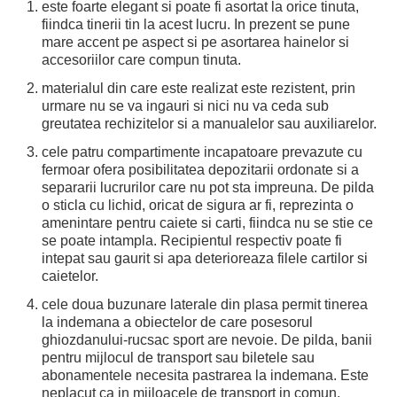
este foarte elegant si poate fi asortat la orice tinuta,
fiindca tinerii tin la acest lucru. In prezent se pune
mare accent pe aspect si pe asortarea hainelor si
accesoriilor care compun tinuta.
materialul din care este realizat este rezistent, prin
urmare nu se va ingauri si nici nu va ceda sub
greutatea rechizitelor si a manualelor sau auxiliarelor.
cele patru compartimente incapatoare prevazute cu
fermoar ofera posibilitatea depozitarii ordonate si a
separarii lucrurilor care nu pot sta impreuna. De pilda
o sticla cu lichid, oricat de sigura ar fi, reprezinta o
amenintare pentru caiete si carti, fiindca nu se stie ce
se poate intampla. Recipientul respectiv poate fi
intepat sau gaurit si apa deterioreaza filele cartilor si
caietelor.
cele doua buzunare laterale din plasa permit tinerea
la indemana a obiectelor de care posesorul
ghiozdanului-rucsac sport are nevoie. De pilda, banii
pentru mijlocul de transport sau biletele sau
abonamentele necesita pastrarea la indemana. Este
neplacut ca in mijloacele de transport in comun,