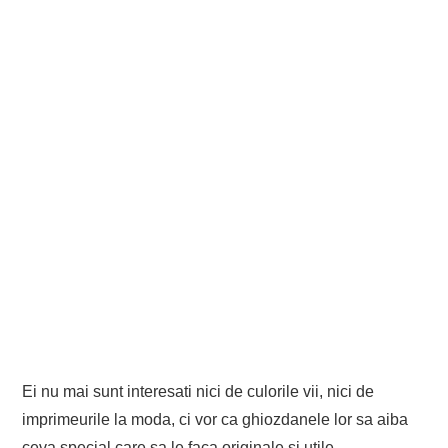
Ei nu mai sunt interesati nici de culorile vii, nici de
imprimeurile la moda, ci vor ca ghiozdanele lor sa aiba
ceva special care sa le faca originale si utile.