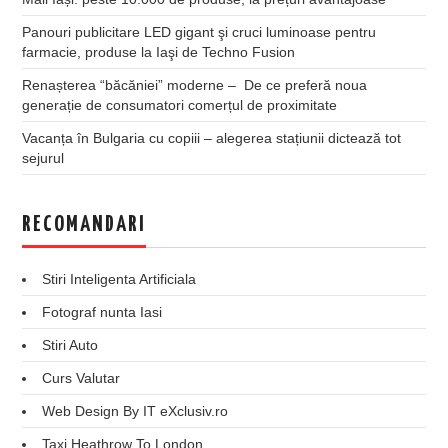
Panouri publicitare LED gigant şi cruci luminoase pentru
farmacie, produse la Iaşi de Techno Fusion
Renașterea “băcăniei” moderne – De ce preferă noua
generație de consumatori comerțul de proximitate
Vacanța în Bulgaria cu copiii – alegerea stațiunii dictează tot
sejurul
RECOMANDARI
Stiri Inteligenta Artificiala
Fotograf nunta Iasi
Stiri Auto
Curs Valutar
Web Design By IT eXclusiv.ro
Taxi Heathrow To London