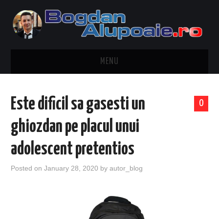
MENU
HOME
Este dificil sa gasesti un
0
CONTACT
ghiozdan pe placul unui
DESPRE BOGDAN ALUPOAIE
adolescent pretentios
AUTOMOBILE
Posted on
January 28, 2020
by
autor_blog
DRESS TO IMPRESS
TRAVEL