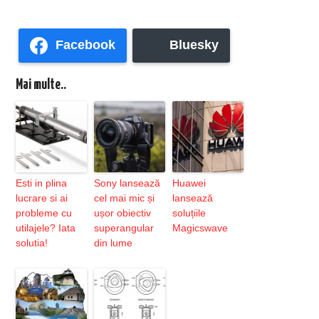
Facebook
Bluesky
Mai multe..
Esti in plina
Sony lansează
Huawei
lucrare si ai
cel mai mic și
lansează
probleme cu
ușor obiectiv
soluțiile
utilajele? Iata
superangular
Magicswave
solutia!
din lume