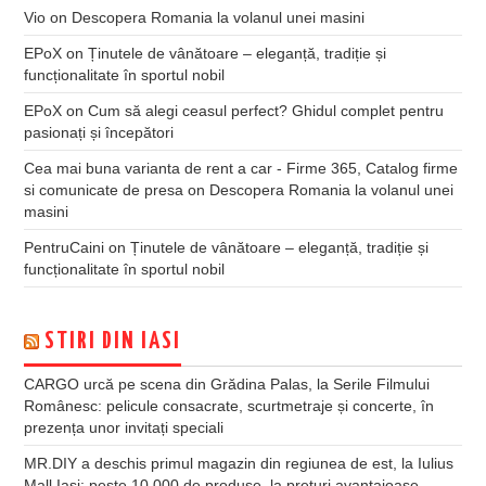
Vio
on
Descopera Romania la volanul unei masini
EPoX
on
Ținutele de vânătoare – eleganță, tradiție și
funcționalitate în sportul nobil
EPoX
on
Cum să alegi ceasul perfect? Ghidul complet pentru
pasionați și începători
Cea mai buna varianta de rent a car - Firme 365, Catalog firme
si comunicate de presa
on
Descopera Romania la volanul unei
masini
PentruCaini
on
Ținutele de vânătoare – eleganță, tradiție și
funcționalitate în sportul nobil
STIRI DIN IASI
CARGO urcă pe scena din Grădina Palas, la Serile Filmului
Românesc: pelicule consacrate, scurtmetraje și concerte, în
prezența unor invitați speciali
MR.DIY a deschis primul magazin din regiunea de est, la Iulius
Mall Iași: peste 10.000 de produse, la prețuri avantajoase