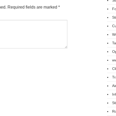
St
hed.
Required fields are marked
*
Fo
St
Cu
We
Ta
Op
ww
Cl
Tr
Ai
In
St
R