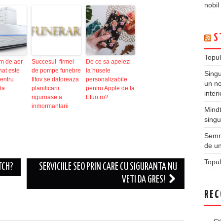
nobil
S
Topul
m de aer
Succesul firmei
De ce sa apelezi
nat este
de pompe funebre
la husele
Singu
pentru
Ilfov se datoreaza
personalizabile
un no
ta
planificarii
pentru Apple de la
inter
riguroase a
Etuo.ro?
inmormantarii
Mindt
singu
Semne
de un
Topul
TCH?
SERVICIILE SEO PRIN CARE CU SIGURANTA NU
VETI DA GRES!
REC