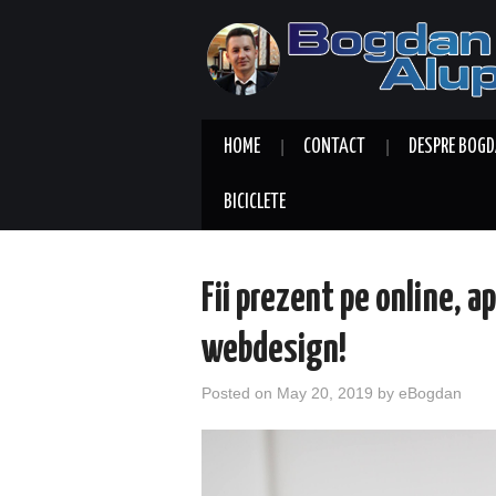
HOME
CONTACT
DESPRE BOGD
BICICLETE
Fii prezent pe online, a
webdesign!
Posted on
May 20, 2019
by
eBogdan