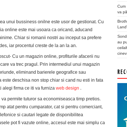
Cum a
va pă
Broth
nirea unui bussiness onilne este usor de gestionat. Cu
Land
itia online este mai usoara ca oricand, aducand
Sonda
 minime. Chiar si romanii nostri au inceput sa prefere
au pu
es, iar procentul creste de la an la an.
ceila
cinev
scut- Cu un magazin online, profiturile afacerii nu
r care va trec pragul. Prin intermediul unui magazin
REC
 oriunde, eliminand barierele geografice sau
 este deschisa non stop chiar si cand nu esti in fata
i alegi firma ce iti va furniza
web design
.
va permite tuturor sa economiseasca timp pretios.
mp atat pentru cumparator, cat si pentru comerciant,
efonice si cautari legate de disponibilitea
usele pot fi vazute online, accesul este mai simplu ca