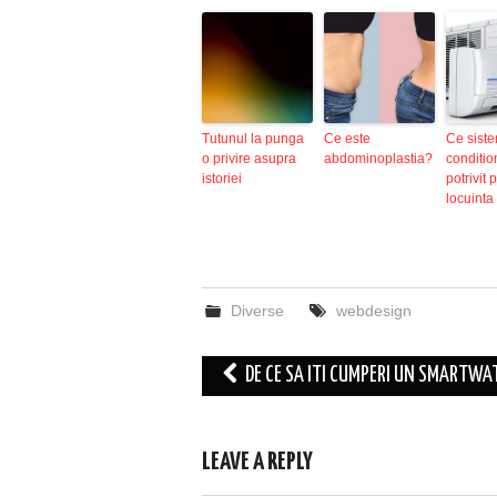
Tutunul la punga
Ce este
Ce siste
o privire asupra
abdominoplastia?
conditio
istoriei
potrivit 
locuinta 
Diverse
webdesign
Post
DE CE SA ITI CUMPERI UN SMARTWA
navigation
LEAVE A REPLY