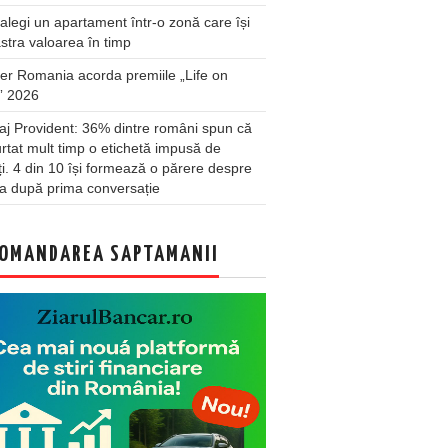
legi un apartament într-o zonă care își
stra valoarea în timp
er Romania acorda premiile „Life on
” 2026
j Provident: 36% dintre români spun că
rtat mult timp o etichetă impusă de
lți. 4 din 10 își formează o părere despre
a după prima conversație
OMANDAREA SAPTAMANII