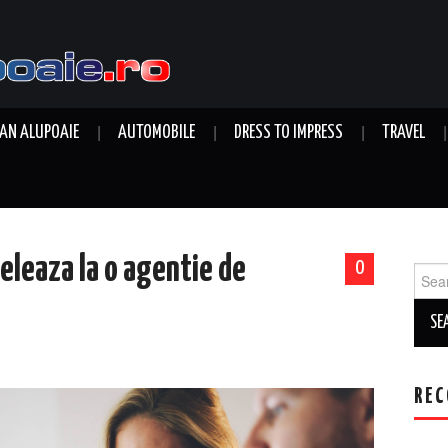
AN ALUPOAIE
AUTOMOBILE
DRESS TO IMPRESS
TRAVEL
peleaza la o agentie de
0
Sear
for:
REC