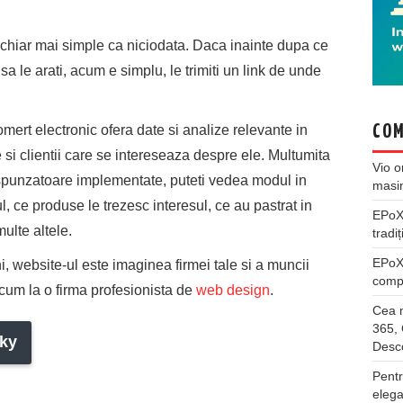
chiar mai simple ca niciodata. Daca inainte dupa ce
sa le arati, acum e simplu, le trimiti un link de unde
omert electronic ofera date si analize relevante in
COM
te si clientii care se intereseaza despre ele. Multumita
Vio
o
espunzatoare implementate, puteti vedea modul in
masi
, ce produse le trezesc interesul, ce au pastrat in
EPo
multe altele.
tradiț
EPo
ni, website-ul este imaginea firmei tale si a muncii
compl
cum la o firma profesionista de
web design
.
Cea m
365, 
ky
Desco
Pentr
elega