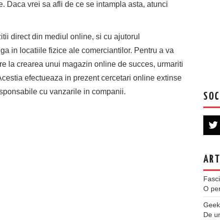
zie. Daca vrei sa afli de ce se intampla asta, atunci
ii direct din mediul online, si cu ajutorul
ga in locatiile fizice ale comerciantilor. Pentru a va
re la crearea unui magazin online de succes, urmariti
cestia efectueaza in prezent cercetari online extinse
sponsabile cu vanzarile in companii.
SOC
ART
Fasci
O per
Geek
De u