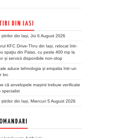
TIRI DIN IASI
 știrilor din Iași, Joi 6 August 2026
rul KFC Drive-Thru din Iași, relocat într-
u spaţiu din Palas, cu peste 400 mp la
ior și servicii disponibile non-stop
ale aduce tehnologia și empatia într-un
r loc
 că anvelopele mașinii trebuie verificate
 specialist
 știrilor din Iași, Miercuri 5 August 2026
OMANDARI