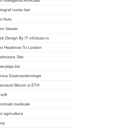
iri Inteligenta Artificiala
tograf nunta Iasi
iri Auto
rs Valutar
b Design By IT eXclusiv.ro
xi Heathrow To London
timizare Site
w.plaja.biz
inica Gastroenterologie
anzactii Bitcoin si ETH
rsoft
formatii medicale
iri agricultura
ozy