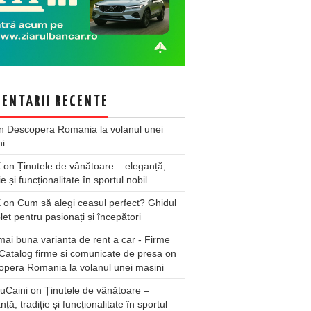
ENTARII RECENTE
n
Descopera Romania la volanul unei
ni
X
on
Ținutele de vânătoare – eleganță,
ie și funcționalitate în sportul nobil
X
on
Cum să alegi ceasul perfect? Ghidul
et pentru pasionați și începători
ai buna varianta de rent a car - Firme
Catalog firme si comunicate de presa
on
pera Romania la volanul unei masini
uCaini
on
Ținutele de vânătoare –
nță, tradiție și funcționalitate în sportul