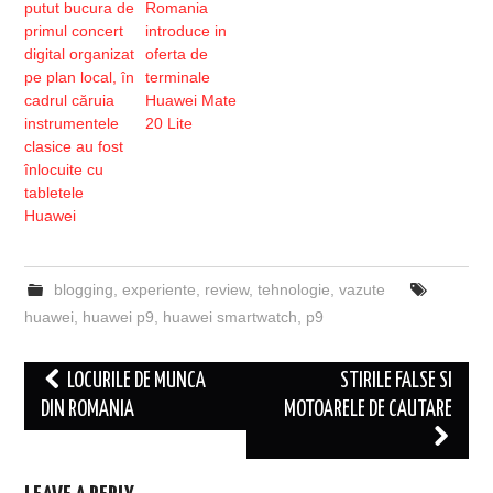
putut bucura de
Romania
primul concert
introduce in
digital organizat
oferta de
pe plan local, în
terminale
cadrul căruia
Huawei Mate
instrumentele
20 Lite
clasice au fost
înlocuite cu
tabletele
Huawei
blogging
,
experiente
,
review
,
tehnologie
,
vazute
huawei
,
huawei p9
,
huawei smartwatch
,
p9
Post
LOCURILE DE MUNCA
STIRILE FALSE SI
navigation
DIN ROMANIA
MOTOARELE DE CAUTARE