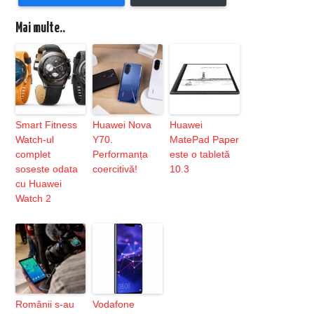
Mai multe..
Smart Fitness
Huawei Nova
Huawei
Watch-ul
Y70.
MatePad Paper
complet
Performanța
este o tabletă
soseste odata
coercitivă!
10.3
cu Huawei
Watch 2
Românii s-au
Vodafone