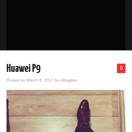
EVENIMENTE
TECH
BICICLETE
Huawei P9
0
Posted on
March 8, 2017
by
eBogdan