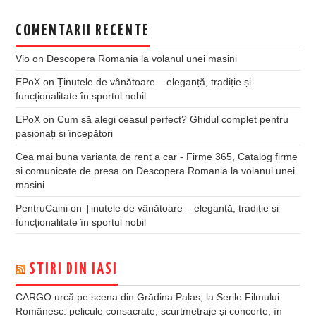
COMENTARII RECENTE
Vio
on
Descopera Romania la volanul unei masini
EPoX
on
Ținutele de vânătoare – eleganță, tradiție și
funcționalitate în sportul nobil
EPoX
on
Cum să alegi ceasul perfect? Ghidul complet pentru
pasionați și începători
Cea mai buna varianta de rent a car - Firme 365, Catalog firme
si comunicate de presa
on
Descopera Romania la volanul unei
masini
PentruCaini
on
Ținutele de vânătoare – eleganță, tradiție și
funcționalitate în sportul nobil
STIRI DIN IASI
CARGO urcă pe scena din Grădina Palas, la Serile Filmului
Românesc: pelicule consacrate, scurtmetraje și concerte, în