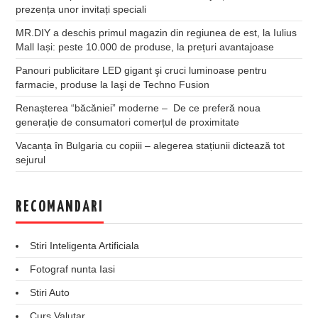
prezența unor invitați speciali
MR.DIY a deschis primul magazin din regiunea de est, la Iulius
Mall Iași: peste 10.000 de produse, la prețuri avantajoase
Panouri publicitare LED gigant şi cruci luminoase pentru
farmacie, produse la Iaşi de Techno Fusion
Renașterea “băcăniei” moderne – De ce preferă noua
generație de consumatori comerțul de proximitate
Vacanța în Bulgaria cu copiii – alegerea stațiunii dictează tot
sejurul
RECOMANDARI
Stiri Inteligenta Artificiala
Fotograf nunta Iasi
Stiri Auto
Curs Valutar