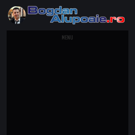
MENU
HOME
CONTACT
DESPRE BOGDAN ALUPOAIE
AUTOMOBILE
DRESS TO IMPRESS
TRAVEL