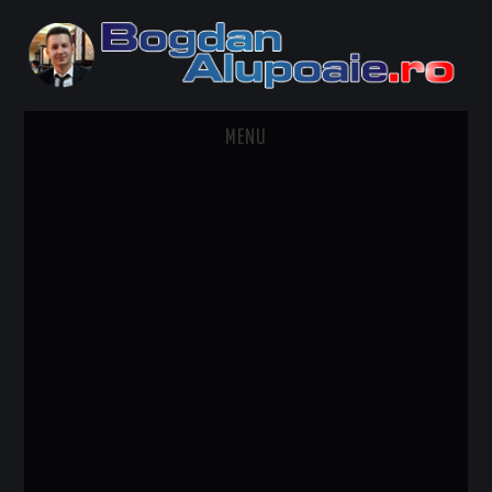
MENU
HOME
CONTACT
DESPRE BOGDAN ALUPOAIE
AUTOMOBILE
DRESS TO IMPRESS
TRAVEL