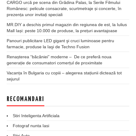
CARGO urcă pe scena din Grădina Palas, la Serile Filmului
Românesc: pelicule consacrate, scurtmetraje și concerte, în
prezența unor invitați speciali
MR.DIY a deschis primul magazin din regiunea de est, la Iulius
Mall Iași: peste 10.000 de produse, la prețuri avantajoase
Panouri publicitare LED gigant şi cruci luminoase pentru
farmacie, produse la Iaşi de Techno Fusion
Renașterea “băcăniei” moderne – De ce preferă noua
generație de consumatori comerțul de proximitate
Vacanța în Bulgaria cu copiii – alegerea stațiunii dictează tot
sejurul
RECOMANDARI
Stiri Inteligenta Artificiala
Fotograf nunta Iasi
Stiri Auto