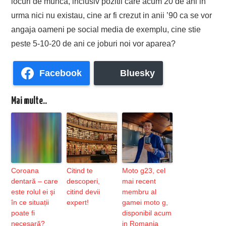
locuri de munca, inclusiv pozitii care acum 20 de ani in
urma nici nu existau, cine ar fi crezut in anii ’90 ca se vor
angaja oameni pe social media de exemplu, cine stie
peste 5-10-20 de ani ce joburi noi vor aparea?
Facebook
Bluesky
Mai multe..
Coroana
Citind te
Moto g23, cel
dentară – care
descoperi,
mai recent
este rolul ei și
citind devii
membru al
în ce situații
expert!
gamei moto g,
poate fi
disponibil acum
necesară?
in Romania