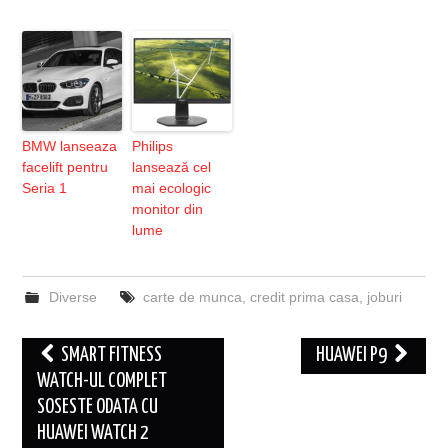
BMW lanseaza
Philips
facelift pentru
lansează cel
Seria 1
mai ecologic
monitor din
lume
Diverse
carte de munca
,
credit prima casa
,
joburi
Post
SMART FITNESS
HUAWEI P9
navigation
WATCH-UL COMPLET
SOSESTE ODATA CU
HUAWEI WATCH 2