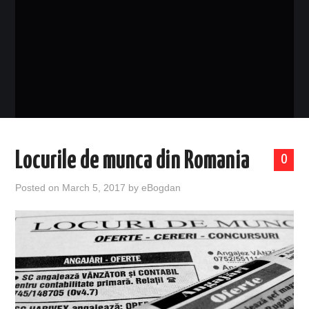
EVENIMENTE
TECH
BICICLETE
Locurile de munca din Romania
0
Posted on
March 5, 2017
by
eBogdan