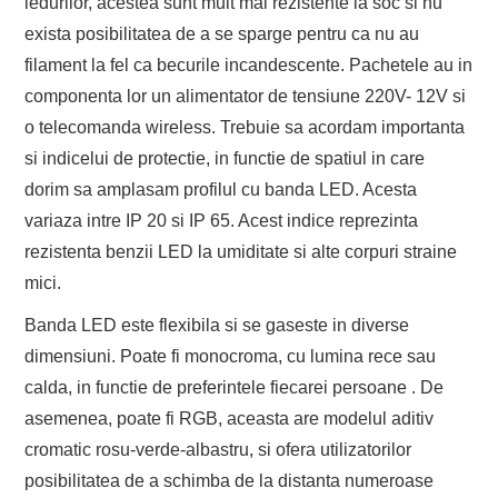
ledurilor, acestea sunt mult mai rezistente la soc si nu
exista posibilitatea de a se sparge pentru ca nu au
filament la fel ca becurile incandescente. Pachetele au in
componenta lor un alimentator de tensiune 220V- 12V si
o telecomanda wireless. Trebuie sa acordam importanta
si indicelui de protectie, in functie de spatiul in care
dorim sa amplasam profilul cu banda LED. Acesta
variaza intre IP 20 si IP 65. Acest indice reprezinta
rezistenta benzii LED la umiditate si alte corpuri straine
mici.
Banda LED este flexibila si se gaseste in diverse
dimensiuni. Poate fi monocroma, cu lumina rece sau
calda, in functie de preferintele fiecarei persoane . De
asemenea, poate fi RGB, aceasta are modelul aditiv
cromatic rosu-verde-albastru, si ofera utilizatorilor
posibilitatea de a schimba de la distanta numeroase