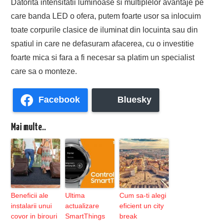
Datorita intensitatii luminoase si multiplelor avantaje pe
care banda LED o ofera, putem foarte usor sa inlocuim
toate corpurile clasice de iluminat din locuinta sau din
spatiul in care ne defasuram afacerea, cu o investitie
foarte mica si fara a fi necesar sa platim un specialist
care sa o monteze.
Facebook
Bluesky
Mai multe..
Beneficii ale
Ultima
Cum sa-ti alegi
instalarii unui
actualizare
eficient un city
covor in birouri
SmartThings
break