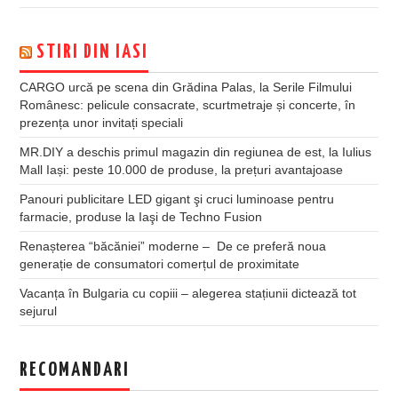
STIRI DIN IASI
CARGO urcă pe scena din Grădina Palas, la Serile Filmului
Românesc: pelicule consacrate, scurtmetraje și concerte, în
prezența unor invitați speciali
MR.DIY a deschis primul magazin din regiunea de est, la Iulius
Mall Iași: peste 10.000 de produse, la prețuri avantajoase
Panouri publicitare LED gigant şi cruci luminoase pentru
farmacie, produse la Iaşi de Techno Fusion
Renașterea “băcăniei” moderne – De ce preferă noua
generație de consumatori comerțul de proximitate
Vacanța în Bulgaria cu copiii – alegerea stațiunii dictează tot
sejurul
RECOMANDARI